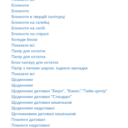
Блокноти
Блокноти
Блокноти в твердій палітурці
Блокноти на склейці
Блокноти на скобі
Блокноти на спіралі
Коледж-блоки
Показати всі
Папір для нотаток
Папір для нотаток
Блок паперу для нотаток
Папір з липким шаром, індекси-закладки
Показати всі
Щоденники
Щоденники
Щоденники датовані "Бюро", "Бізнес","Тайм-центр"
Щоденники датовані "Стандарт"
Щоденники датовані кишенькові
Щоденники недатовані
Щотижневики датовані кишенькові
Планінги датовані
Планінги недатовані