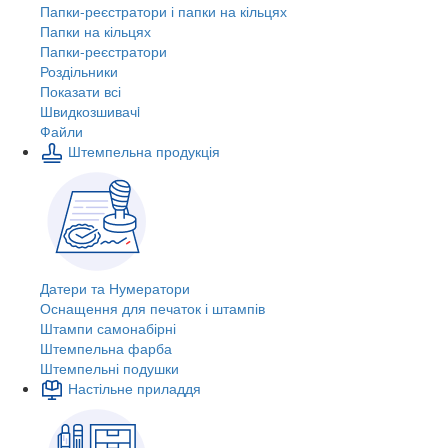
Папки-реєстратори і папки на кільцях
Папки на кільцях
Папки-реєстратори
Роздільники
Показати всі
Швидкозшивачi
Файли
Штемпельна продукція
Датери та Нумератори
Оснащення для печаток і штампів
Штампи самонабірні
Штемпельна фарба
Штемпельні подушки
Настільне приладдя