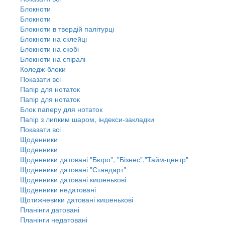
Блокноти
Блокноти
Блокноти в твердій палітурці
Блокноти на склейці
Блокноти на скобі
Блокноти на спіралі
Коледж-блоки
Показати всі
Папір для нотаток
Папір для нотаток
Блок паперу для нотаток
Папір з липким шаром, індекси-закладки
Показати всі
Щоденники
Щоденники
Щоденники датовані "Бюро", "Бізнес","Тайм-центр"
Щоденники датовані "Стандарт"
Щоденники датовані кишенькові
Щоденники недатовані
Щотижневики датовані кишенькові
Планінги датовані
Планінги недатовані