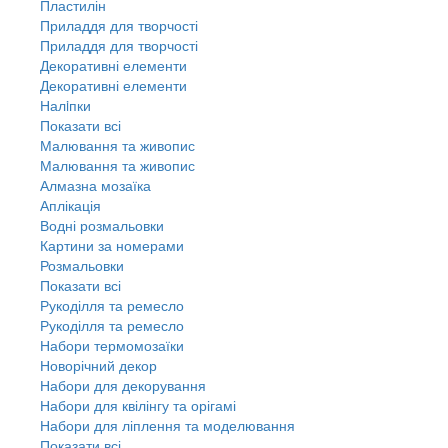
Пластилін
Приладдя для творчості
Приладдя для творчості
Декоративні елементи
Декоративні елементи
Налiпки
Показати всі
Малювання та живопис
Малювання та живопис
Алмазна мозаїка
Аплікація
Водні розмальовки
Картини за номерами
Розмальовки
Показати всі
Рукоділля та ремесло
Рукоділля та ремесло
Набори термомозаїки
Новорічний декор
Набори для декорування
Набори для квілінгу та орігамі
Набори для ліплення та моделювання
Показати всі