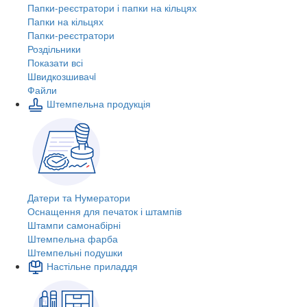
Папки-реєстратори і папки на кільцях
Папки на кільцях
Папки-реєстратори
Роздільники
Показати всі
Швидкозшивачi
Файли
Штемпельна продукція
Датери та Нумератори
Оснащення для печаток і штампів
Штампи самонабірні
Штемпельна фарба
Штемпельні подушки
Настільне приладдя