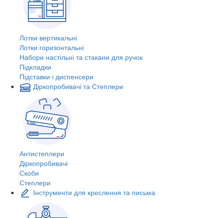
Лотки вертикальні
Лотки горизонтальні
Набори настільні та стакани для ручок
Підкладки
Підставки і диспенсери
Діркопробивачі та Степлери
Антистеплери
Діркопробивачі
Скоби
Степлери
Інструменти для креслення та письма