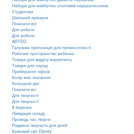
Набори для майбутніх хлопчиків першокласників
Студентам
Шкільний ярмарок
Показати всі
Для роботи
Для роботи
ARTEO
Галузева пропозиція для промисловості
Рабочее пространство ребенка
Товари для відділу маркетингу
Товари для нарад
Прибирання офісів
Колір має значення
Кольорові ідеї
Показати всі
Для творчостi
Для творчостi
8 березня
Ліквідація складу
Проводь час творчо
Різдвяна творчість для дітей
Казковий світ Disney