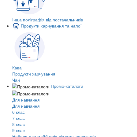
Інша поліграфія від постачальників
Продукти харчування та напої
Кава
Продукти харчування
Чай
Промо-каталоги
Для навчання
Для навчання
6 клас
7 клас
8 клас
9 клас
Набори для майбутніх дiвчаток першачкiв