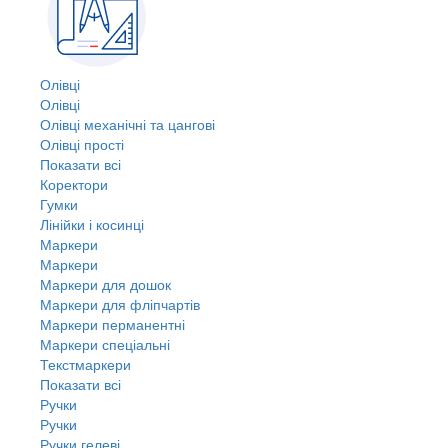
Олівці
Олівці
Олівці механічні та цангові
Олівці прості
Показати всі
Коректори
Гумки
Лінійки і косинці
Маркери
Маркери
Маркери для дошок
Маркери для фліпчартів
Маркери перманентні
Маркери спеціальні
Текстмаркери
Показати всі
Ручки
Ручки
Ручки гелеві