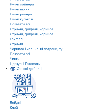
Ручки лайнери
Ручки пір'яні
Ручки ролери
Ручки кулькові
Показати всі
Стрижні, грифелі, чорнила
Стрижні, грифелі, чорнила
Грифелі
Стрижні
Чорнило і чорнильні патрони, туш
Показати всі
Чинки
Циркулі і Готовальні
Офісні дрібниці
Бейджі
Клей