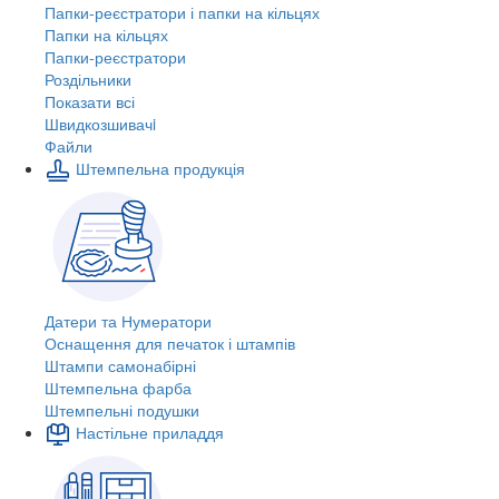
Папки-реєстратори і папки на кільцях
Папки на кільцях
Папки-реєстратори
Роздільники
Показати всі
Швидкозшивачi
Файли
Штемпельна продукція
Датери та Нумератори
Оснащення для печаток і штампів
Штампи самонабірні
Штемпельна фарба
Штемпельні подушки
Настільне приладдя