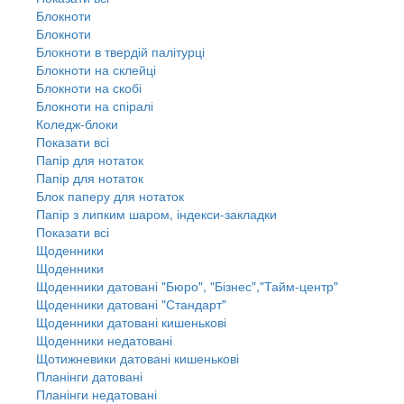
Блокноти
Блокноти
Блокноти в твердій палітурці
Блокноти на склейці
Блокноти на скобі
Блокноти на спіралі
Коледж-блоки
Показати всі
Папір для нотаток
Папір для нотаток
Блок паперу для нотаток
Папір з липким шаром, індекси-закладки
Показати всі
Щоденники
Щоденники
Щоденники датовані "Бюро", "Бізнес","Тайм-центр"
Щоденники датовані "Стандарт"
Щоденники датовані кишенькові
Щоденники недатовані
Щотижневики датовані кишенькові
Планінги датовані
Планінги недатовані