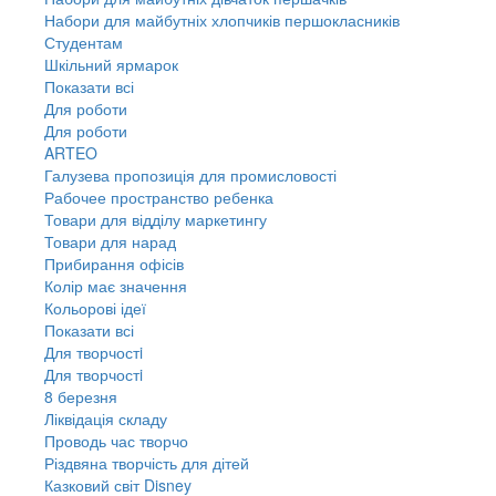
Набори для майбутніх хлопчиків першокласників
Студентам
Шкільний ярмарок
Показати всі
Для роботи
Для роботи
ARTEO
Галузева пропозиція для промисловості
Рабочее пространство ребенка
Товари для відділу маркетингу
Товари для нарад
Прибирання офісів
Колір має значення
Кольорові ідеї
Показати всі
Для творчостi
Для творчостi
8 березня
Ліквідація складу
Проводь час творчо
Різдвяна творчість для дітей
Казковий світ Disney