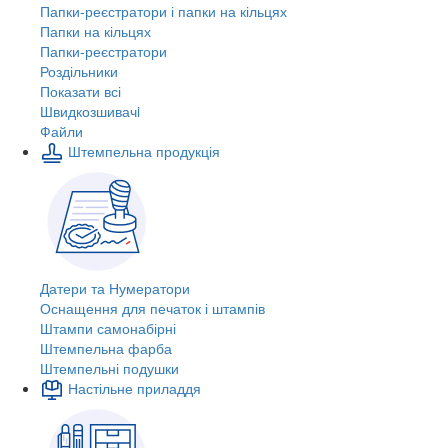
Папки-реєстратори і папки на кільцях
Папки на кільцях
Папки-реєстратори
Роздільники
Показати всі
Швидкозшивачi
Файли
Штемпельна продукція
Датери та Нумератори
Оснащення для печаток і штампів
Штампи самонабірні
Штемпельна фарба
Штемпельні подушки
Настільне приладдя