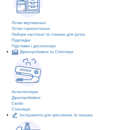
Лотки вертикальні
Лотки горизонтальні
Набори настільні та стакани для ручок
Підкладки
Підставки і диспенсери
Діркопробивачі та Степлери
Антистеплери
Діркопробивачі
Скоби
Степлери
Інструменти для креслення та письма