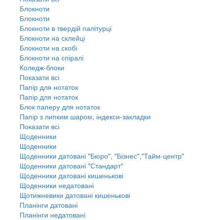
Блокноти
Блокноти
Блокноти в твердій палітурці
Блокноти на склейці
Блокноти на скобі
Блокноти на спіралі
Коледж-блоки
Показати всі
Папір для нотаток
Папір для нотаток
Блок паперу для нотаток
Папір з липким шаром, індекси-закладки
Показати всі
Щоденники
Щоденники
Щоденники датовані "Бюро", "Бізнес","Тайм-центр"
Щоденники датовані "Стандарт"
Щоденники датовані кишенькові
Щоденники недатовані
Щотижневики датовані кишенькові
Планінги датовані
Планінги недатовані