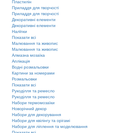
Пластилін
Приладдя для творчості
Приладдя для творчості
Декоративні елементи
Декоративні елементи
Налiпки
Показати всі
Малювання та живопис
Малювання та живопис
Алмазна мозаїка
Аплікація
Водні розмальовки
Картини за номерами
Розмальовки
Показати всі
Рукоділля та ремесло
Рукоділля та ремесло
Набори термомозаїки
Новорічний декор
Набори для декорування
Набори для квілінгу та орігамі
Набори для ліплення та моделювання
Показати всі