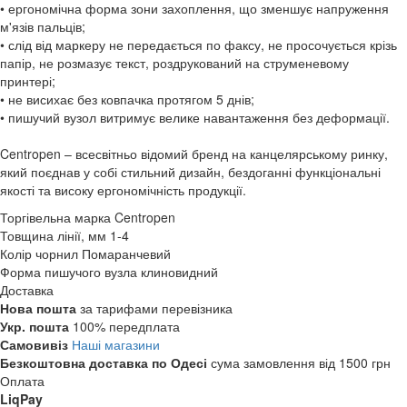
• ергономічна форма зони захоплення, що зменшує напруження
м'язів пальців;
• слід від маркеру не передається по факсу, не просочується крізь
папір, не розмазує текст, роздрукований на струменевому
принтері;
• не висихає без ковпачка протягом 5 днів;
• пишучий вузол витримує велике навантаження без деформації.
Centropen – всесвітньо відомий бренд на канцелярському ринку,
який поєднав у собі стильний дизайн, бездоганні функціональні
якості та високу ергономічність продукції.
Торгівельна марка
Centropen
Товщина лінії, мм
1-4
Колір чорнил
Помаранчевий
Форма пишучого вузла
клиновидний
Доставка
Нова пошта
за тарифами перевізника
Укр. пошта
100% передплата
Самовивіз
Наші магазини
Безкоштовна доставка по Одесі
сума замовлення від 1500 грн
Оплата
LiqPay