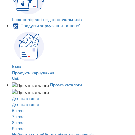
Інша поліграфія від постачальників
Продукти харчування та напої
Кава
Продукти харчування
Чай
Промо-каталоги
Для навчання
Для навчання
6 клас
7 клас
8 клас
9 клас
Набори для майбутніх дiвчаток першачкiв