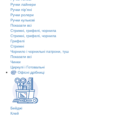
Ручки лайнери
Ручки пір'яні
Ручки ролери
Ручки кулькові
Показати всі
Стрижні, грифелі, чорнила
Стрижні, грифелі, чорнила
Грифелі
Стрижні
Чорнило і чорнильні патрони, туш
Показати всі
Чинки
Циркулі і Готовальні
Офісні дрібниці
Бейджі
Клей