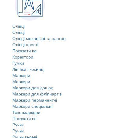
Олівці
Олівці
Олівці механічні та цангові
Олівці прості
Показати всі
Коректори
Гумки
Лінійки і косинці
Маркери
Маркери
Маркери для дошок
Маркери для фліпчартів
Маркери перманентні
Маркери спеціальні
Текстмаркери
Показати всі
Ручки
Ручки
Ручки гелеві