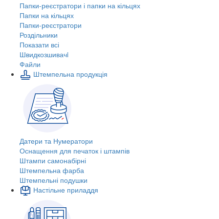
Папки-реєстратори і папки на кільцях
Папки на кільцях
Папки-реєстратори
Роздільники
Показати всі
Швидкозшивачi
Файли
Штемпельна продукція
Датери та Нумератори
Оснащення для печаток і штампів
Штампи самонабірні
Штемпельна фарба
Штемпельні подушки
Настільне приладдя