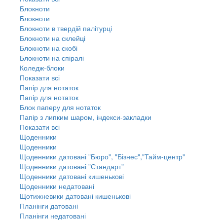
Блокноти
Блокноти
Блокноти в твердій палітурці
Блокноти на склейці
Блокноти на скобі
Блокноти на спіралі
Коледж-блоки
Показати всі
Папір для нотаток
Папір для нотаток
Блок паперу для нотаток
Папір з липким шаром, індекси-закладки
Показати всі
Щоденники
Щоденники
Щоденники датовані "Бюро", "Бізнес","Тайм-центр"
Щоденники датовані "Стандарт"
Щоденники датовані кишенькові
Щоденники недатовані
Щотижневики датовані кишенькові
Планінги датовані
Планінги недатовані