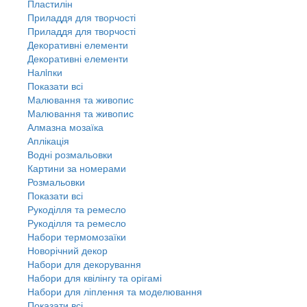
Пластилін
Приладдя для творчості
Приладдя для творчості
Декоративні елементи
Декоративні елементи
Налiпки
Показати всі
Малювання та живопис
Малювання та живопис
Алмазна мозаїка
Аплікація
Водні розмальовки
Картини за номерами
Розмальовки
Показати всі
Рукоділля та ремесло
Рукоділля та ремесло
Набори термомозаїки
Новорічний декор
Набори для декорування
Набори для квілінгу та орігамі
Набори для ліплення та моделювання
Показати всі