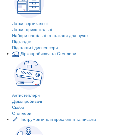
Лотки вертикальні
Лотки горизонтальні
Набори настільні та стакани для ручок
Підкладки
Підставки і диспенсери
Діркопробивачі та Степлери
Антистеплери
Діркопробивачі
Скоби
Степлери
Інструменти для креслення та письма