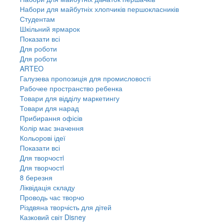
Набори для майбутніх хлопчиків першокласників
Студентам
Шкільний ярмарок
Показати всі
Для роботи
Для роботи
ARTEO
Галузева пропозиція для промисловості
Рабочее пространство ребенка
Товари для відділу маркетингу
Товари для нарад
Прибирання офісів
Колір має значення
Кольорові ідеї
Показати всі
Для творчостi
Для творчостi
8 березня
Ліквідація складу
Проводь час творчо
Різдвяна творчість для дітей
Казковий світ Disney