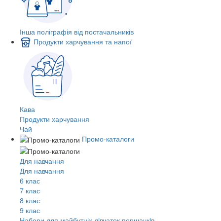
Інша поліграфія від постачальників
Продукти харчування та напої
Кава
Продукти харчування
Чай
Промо-каталоги
Для навчання
Для навчання
6 клас
7 клас
8 клас
9 клас
Набори для майбутніх дiвчаток першачкiв