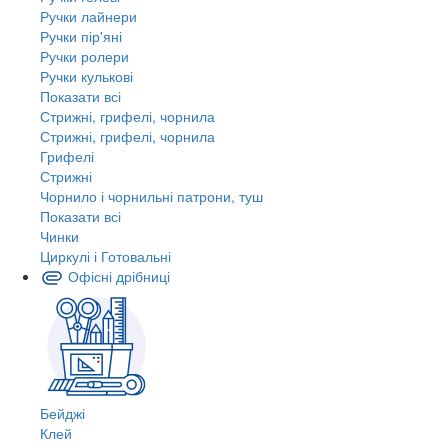
Ручки лайнери
Ручки пір'яні
Ручки ролери
Ручки кулькові
Показати всі
Стрижні, грифелі, чорнила
Стрижні, грифелі, чорнила
Грифелі
Стрижні
Чорнило і чорнильні патрони, туш
Показати всі
Чинки
Циркулі і Готовальні
Офісні дрібниці
Бейджі
Клей