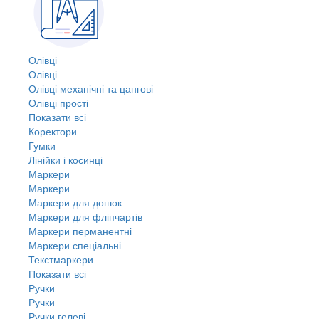
Олівці
Олівці
Олівці механічні та цангові
Олівці прості
Показати всі
Коректори
Гумки
Лінійки і косинці
Маркери
Маркери
Маркери для дошок
Маркери для фліпчартів
Маркери перманентні
Маркери спеціальні
Текстмаркери
Показати всі
Ручки
Ручки
Ручки гелеві