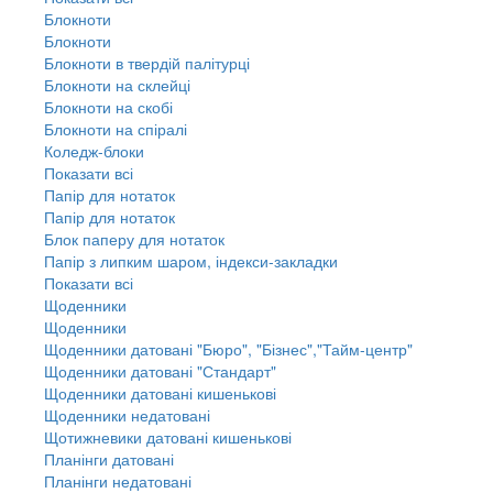
Блокноти
Блокноти
Блокноти в твердій палітурці
Блокноти на склейці
Блокноти на скобі
Блокноти на спіралі
Коледж-блоки
Показати всі
Папір для нотаток
Папір для нотаток
Блок паперу для нотаток
Папір з липким шаром, індекси-закладки
Показати всі
Щоденники
Щоденники
Щоденники датовані "Бюро", "Бізнес","Тайм-центр"
Щоденники датовані "Стандарт"
Щоденники датовані кишенькові
Щоденники недатовані
Щотижневики датовані кишенькові
Планінги датовані
Планінги недатовані