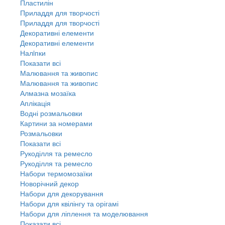
Пластилін
Приладдя для творчості
Приладдя для творчості
Декоративні елементи
Декоративні елементи
Налiпки
Показати всі
Малювання та живопис
Малювання та живопис
Алмазна мозаїка
Аплікація
Водні розмальовки
Картини за номерами
Розмальовки
Показати всі
Рукоділля та ремесло
Рукоділля та ремесло
Набори термомозаїки
Новорічний декор
Набори для декорування
Набори для квілінгу та орігамі
Набори для ліплення та моделювання
Показати всі