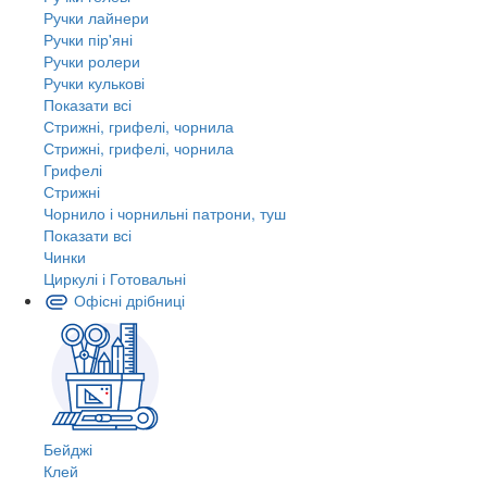
Ручки лайнери
Ручки пір'яні
Ручки ролери
Ручки кулькові
Показати всі
Стрижні, грифелі, чорнила
Стрижні, грифелі, чорнила
Грифелі
Стрижні
Чорнило і чорнильні патрони, туш
Показати всі
Чинки
Циркулі і Готовальні
Офісні дрібниці
Бейджі
Клей