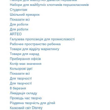
Набори для майбутніх хлопчиків першокласників
Студентам
Шкільний ярмарок
Показати всі
Для роботи
Для роботи
ARTEO
Галузева пропозиція для промисловості
Рабочее пространство ребенка
Товари для відділу маркетингу
Товари для нарад
Прибирання офісів
Колір має значення
Кольорові ідеї
Показати всі
Для творчостi
Для творчостi
8 березня
Ліквідація складу
Проводь час творчо
Різдвяна творчість для дітей
Казковий світ Disney