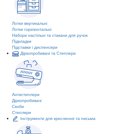
Лотки вертикальні
Лотки горизонтальні
Набори настільні та стакани для ручок
Підкладки
Підставки і диспенсери
Діркопробивачі та Степлери
Антистеплери
Діркопробивачі
Скоби
Степлери
Інструменти для креслення та письма