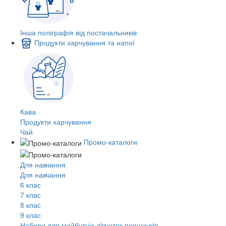
Інша поліграфія від постачальників
Продукти харчування та напої
Кава
Продукти харчування
Чай
Промо-каталоги
Для навчання
Для навчання
6 клас
7 клас
8 клас
9 клас
Набори для майбутніх дiвчаток першачкiв