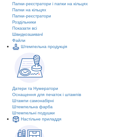
Папки-реєстратори і папки на кільцях
Папки на кільцях
Папки-реєстратори
Роздільники
Показати всі
Швидкозшивачi
Файли
Штемпельна продукція
Датери та Нумератори
Оснащення для печаток і штампів
Штампи самонабірні
Штемпельна фарба
Штемпельні подушки
Настільне приладдя