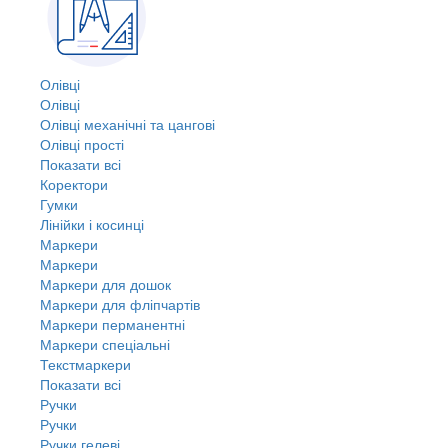
Олівці
Олівці
Олівці механічні та цангові
Олівці прості
Показати всі
Коректори
Гумки
Лінійки і косинці
Маркери
Маркери
Маркери для дошок
Маркери для фліпчартів
Маркери перманентні
Маркери спеціальні
Текстмаркери
Показати всі
Ручки
Ручки
Ручки гелеві