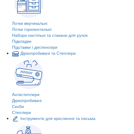
Лотки вертикальні
Лотки горизонтальні
Набори настільні та стакани для ручок
Підкладки
Підставки і диспенсери
Діркопробивачі та Степлери
Антистеплери
Діркопробивачі
Скоби
Степлери
Інструменти для креслення та письма