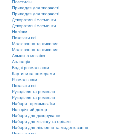
Пластилін
Приладдя для творчості
Приладдя для творчості
Декоративні елементи
Декоративні елементи
Налiпки
Показати всі
Малювання та живопис
Малювання та живопис
Алмазна мозаїка
Аплікація
Водні розмальовки
Картини за номерами
Розмальовки
Показати всі
Рукоділля та ремесло
Рукоділля та ремесло
Набори термомозаїки
Новорічний декор
Набори для декорування
Набори для квілінгу та орігамі
Набори для ліплення та моделювання
Показати всі