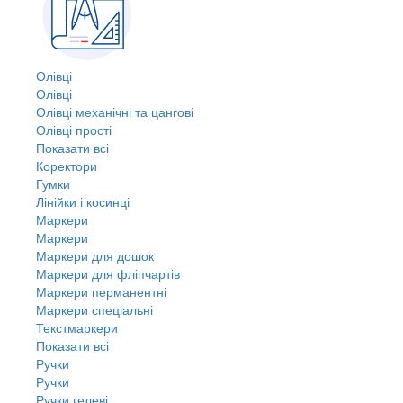
Олівці
Олівці
Олівці механічні та цангові
Олівці прості
Показати всі
Коректори
Гумки
Лінійки і косинці
Маркери
Маркери
Маркери для дошок
Маркери для фліпчартів
Маркери перманентні
Маркери спеціальні
Текстмаркери
Показати всі
Ручки
Ручки
Ручки гелеві