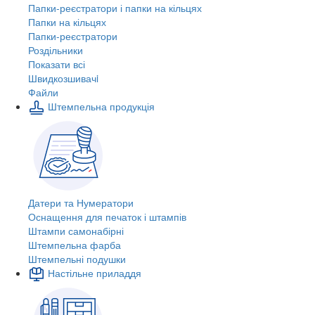
Папки-реєстратори і папки на кільцях
Папки на кільцях
Папки-реєстратори
Роздільники
Показати всі
Швидкозшивачi
Файли
Штемпельна продукція
Датери та Нумератори
Оснащення для печаток і штампів
Штампи самонабірні
Штемпельна фарба
Штемпельні подушки
Настільне приладдя