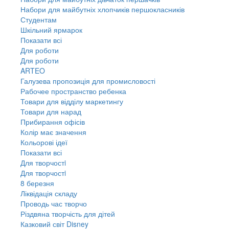
Набори для майбутніх хлопчиків першокласників
Студентам
Шкільний ярмарок
Показати всі
Для роботи
Для роботи
ARTEO
Галузева пропозиція для промисловості
Рабочее пространство ребенка
Товари для відділу маркетингу
Товари для нарад
Прибирання офісів
Колір має значення
Кольорові ідеї
Показати всі
Для творчостi
Для творчостi
8 березня
Ліквідація складу
Проводь час творчо
Різдвяна творчість для дітей
Казковий світ Disney