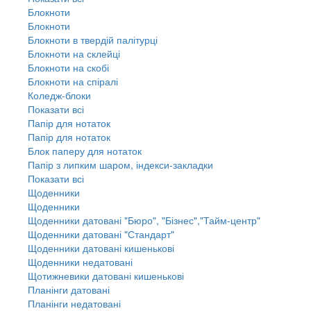
Блокноти
Блокноти
Блокноти в твердій палітурці
Блокноти на склейці
Блокноти на скобі
Блокноти на спіралі
Коледж-блоки
Показати всі
Папір для нотаток
Папір для нотаток
Блок паперу для нотаток
Папір з липким шаром, індекси-закладки
Показати всі
Щоденники
Щоденники
Щоденники датовані "Бюро", "Бізнес","Тайм-центр"
Щоденники датовані "Стандарт"
Щоденники датовані кишенькові
Щоденники недатовані
Щотижневики датовані кишенькові
Планінги датовані
Планінги недатовані