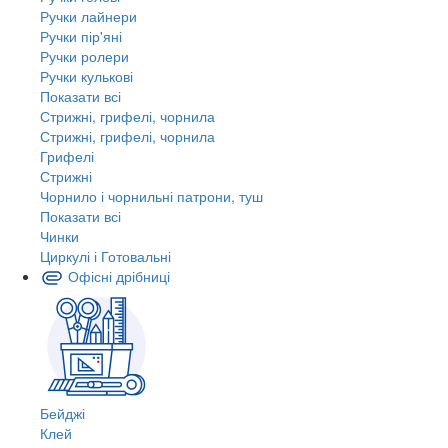
Ручки лайнери
Ручки пір'яні
Ручки ролери
Ручки кулькові
Показати всі
Стрижні, грифелі, чорнила
Стрижні, грифелі, чорнила
Грифелі
Стрижні
Чорнило і чорнильні патрони, туш
Показати всі
Чинки
Циркулі і Готовальні
Офісні дрібниці
Бейджі
Клей