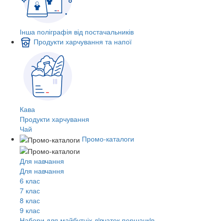
Інша поліграфія від постачальників
Продукти харчування та напої
Кава
Продукти харчування
Чай
Промо-каталоги
Для навчання
Для навчання
6 клас
7 клас
8 клас
9 клас
Набори для майбутніх дiвчаток першачкiв