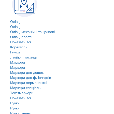
Олівці
Олівці
Олівці механічні та цангові
Олівці прості
Показати всі
Коректори
Гумки
Лінійки і косинці
Маркери
Маркери
Маркери для дошок
Маркери для фліпчартів
Маркери перманентні
Маркери спеціальні
Текстмаркери
Показати всі
Ручки
Ручки
Ручки гелеві