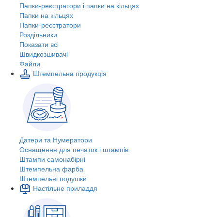
Папки-реєстратори і папки на кільцях
Папки на кільцях
Папки-реєстратори
Роздільники
Показати всі
Швидкозшивачi
Файли
Штемпельна продукція
Датери та Нумератори
Оснащення для печаток і штампів
Штампи самонабірні
Штемпельна фарба
Штемпельні подушки
Настільне приладдя