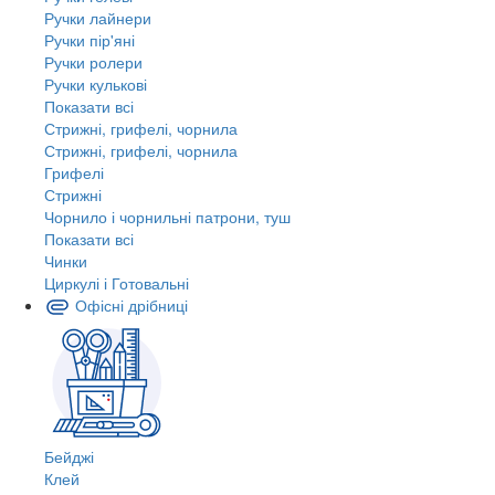
Ручки лайнери
Ручки пір'яні
Ручки ролери
Ручки кулькові
Показати всі
Стрижні, грифелі, чорнила
Стрижні, грифелі, чорнила
Грифелі
Стрижні
Чорнило і чорнильні патрони, туш
Показати всі
Чинки
Циркулі і Готовальні
Офісні дрібниці
Бейджі
Клей