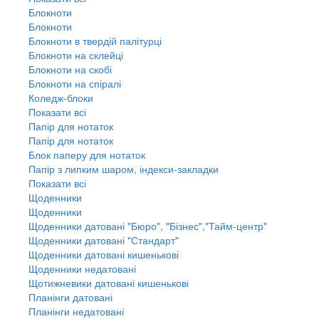
Блокноти
Блокноти
Блокноти в твердій палітурці
Блокноти на склейці
Блокноти на скобі
Блокноти на спіралі
Коледж-блоки
Показати всі
Папір для нотаток
Папір для нотаток
Блок паперу для нотаток
Папір з липким шаром, індекси-закладки
Показати всі
Щоденники
Щоденники
Щоденники датовані "Бюро", "Бізнес","Тайм-центр"
Щоденники датовані "Стандарт"
Щоденники датовані кишенькові
Щоденники недатовані
Щотижневики датовані кишенькові
Планінги датовані
Планінги недатовані