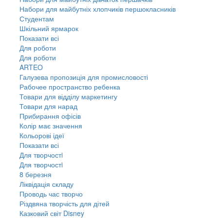
Набори для майбутніх хлопчиків першокласників
Студентам
Шкільний ярмарок
Показати всі
Для роботи
Для роботи
ARTEO
Галузева пропозиція для промисловості
Рабочее пространство ребенка
Товари для відділу маркетингу
Товари для нарад
Прибирання офісів
Колір має значення
Кольорові ідеї
Показати всі
Для творчостi
Для творчостi
8 березня
Ліквідація складу
Проводь час творчо
Різдвяна творчість для дітей
Казковий світ Disney