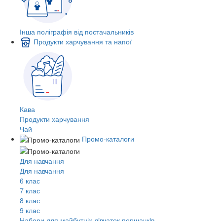
Інша поліграфія від постачальників
Продукти харчування та напої
Кава
Продукти харчування
Чай
Промо-каталоги
Для навчання
Для навчання
6 клас
7 клас
8 клас
9 клас
Набори для майбутніх дiвчаток першачкiв