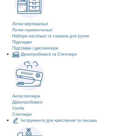
Лотки вертикальні
Лотки горизонтальні
Набори настільні та стакани для ручок
Підкладки
Підставки і диспенсери
Діркопробивачі та Степлери
Антистеплери
Діркопробивачі
Скоби
Степлери
Інструменти для креслення та письма