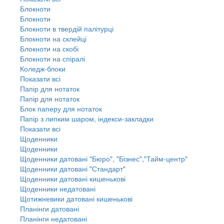
Блокноти
Блокноти
Блокноти в твердій палітурці
Блокноти на склейці
Блокноти на скобі
Блокноти на спіралі
Коледж-блоки
Показати всі
Папір для нотаток
Папір для нотаток
Блок паперу для нотаток
Папір з липким шаром, індекси-закладки
Показати всі
Щоденники
Щоденники
Щоденники датовані "Бюро", "Бізнес","Тайм-центр"
Щоденники датовані "Стандарт"
Щоденники датовані кишенькові
Щоденники недатовані
Щотижневики датовані кишенькові
Планінги датовані
Планінги недатовані