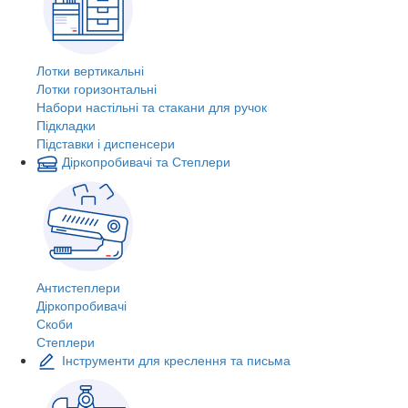
Лотки вертикальні
Лотки горизонтальні
Набори настільні та стакани для ручок
Підкладки
Підставки і диспенсери
Діркопробивачі та Степлери
Антистеплери
Діркопробивачі
Скоби
Степлери
Інструменти для креслення та письма