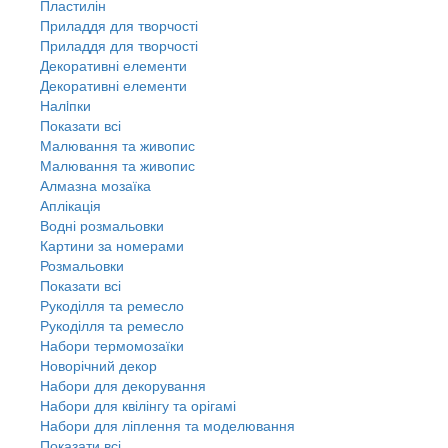
Пластилін
Приладдя для творчості
Приладдя для творчості
Декоративні елементи
Декоративні елементи
Налiпки
Показати всі
Малювання та живопис
Малювання та живопис
Алмазна мозаїка
Аплікація
Водні розмальовки
Картини за номерами
Розмальовки
Показати всі
Рукоділля та ремесло
Рукоділля та ремесло
Набори термомозаїки
Новорічний декор
Набори для декорування
Набори для квілінгу та орігамі
Набори для ліплення та моделювання
Показати всі