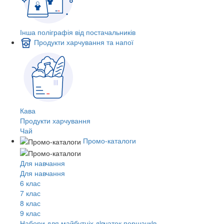
Інша поліграфія від постачальників
Продукти харчування та напої
Кава
Продукти харчування
Чай
Промо-каталоги
Для навчання
Для навчання
6 клас
7 клас
8 клас
9 клас
Набори для майбутніх дiвчаток першачкiв