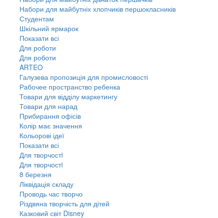
Набори для майбутніх хлопчиків першокласників
Студентам
Шкільний ярмарок
Показати всі
Для роботи
Для роботи
ARTEO
Галузева пропозиція для промисловості
Рабочее пространство ребенка
Товари для відділу маркетингу
Товари для нарад
Прибирання офісів
Колір має значення
Кольорові ідеї
Показати всі
Для творчостi
Для творчостi
8 березня
Ліквідація складу
Проводь час творчо
Різдвяна творчість для дітей
Казковий світ Disney