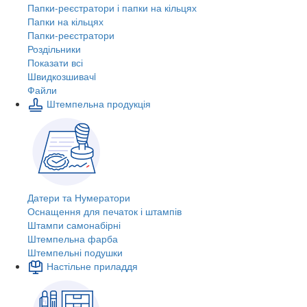
Папки-реєстратори і папки на кільцях
Папки на кільцях
Папки-реєстратори
Роздільники
Показати всі
Швидкозшивачi
Файли
Штемпельна продукція
Датери та Нумератори
Оснащення для печаток і штампів
Штампи самонабірні
Штемпельна фарба
Штемпельні подушки
Настільне приладдя