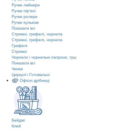
Ручки лайнери
Ручки пір'яні
Ручки ролери
Ручки кулькові
Показати всі
Стрижні, грифелі, чорнила
Стрижні, грифелі, чорнила
Грифелі
Стрижні
Чорнило і чорнильні патрони, туш
Показати всі
Чинки
Циркулі і Готовальні
Офісні дрібниці
Бейджі
Клей