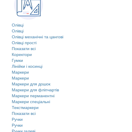
Олівці
Олівці
Олівці механічні та цангові
Олівці прості
Показати всі
Коректори
Гумки
Лінійки і косинці
Маркери
Маркери
Маркери для дошок
Маркери для фліпчартів
Маркери перманентні
Маркери спеціальні
Текстмаркери
Показати всі
Ручки
Ручки
Ручки гелеві