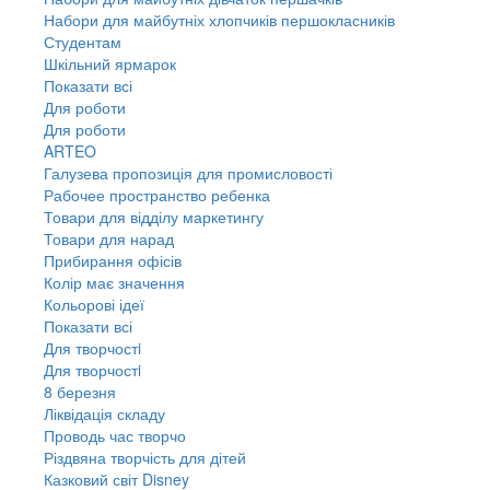
Набори для майбутніх хлопчиків першокласників
Студентам
Шкільний ярмарок
Показати всі
Для роботи
Для роботи
ARTEO
Галузева пропозиція для промисловості
Рабочее пространство ребенка
Товари для відділу маркетингу
Товари для нарад
Прибирання офісів
Колір має значення
Кольорові ідеї
Показати всі
Для творчостi
Для творчостi
8 березня
Ліквідація складу
Проводь час творчо
Різдвяна творчість для дітей
Казковий світ Disney