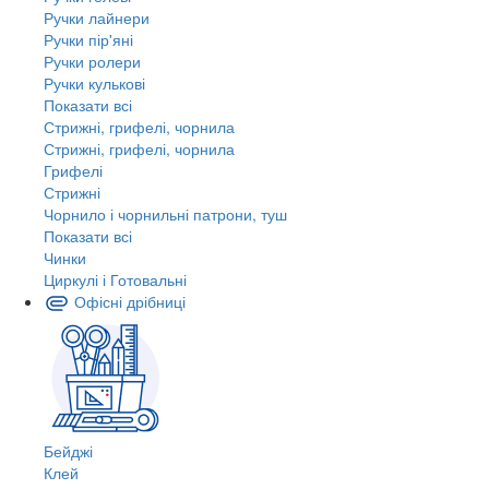
Ручки лайнери
Ручки пір'яні
Ручки ролери
Ручки кулькові
Показати всі
Стрижні, грифелі, чорнила
Стрижні, грифелі, чорнила
Грифелі
Стрижні
Чорнило і чорнильні патрони, туш
Показати всі
Чинки
Циркулі і Готовальні
Офісні дрібниці
Бейджі
Клей