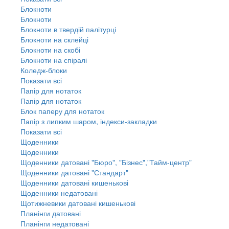
Блокноти
Блокноти
Блокноти в твердій палітурці
Блокноти на склейці
Блокноти на скобі
Блокноти на спіралі
Коледж-блоки
Показати всі
Папір для нотаток
Папір для нотаток
Блок паперу для нотаток
Папір з липким шаром, індекси-закладки
Показати всі
Щоденники
Щоденники
Щоденники датовані "Бюро", "Бізнес","Тайм-центр"
Щоденники датовані "Стандарт"
Щоденники датовані кишенькові
Щоденники недатовані
Щотижневики датовані кишенькові
Планінги датовані
Планінги недатовані