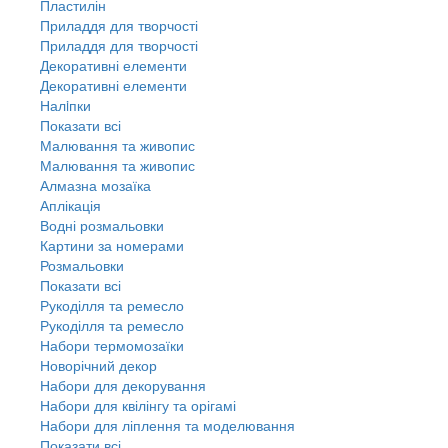
Пластилін
Приладдя для творчості
Приладдя для творчості
Декоративні елементи
Декоративні елементи
Налiпки
Показати всі
Малювання та живопис
Малювання та живопис
Алмазна мозаїка
Аплікація
Водні розмальовки
Картини за номерами
Розмальовки
Показати всі
Рукоділля та ремесло
Рукоділля та ремесло
Набори термомозаїки
Новорічний декор
Набори для декорування
Набори для квілінгу та орігамі
Набори для ліплення та моделювання
Показати всі