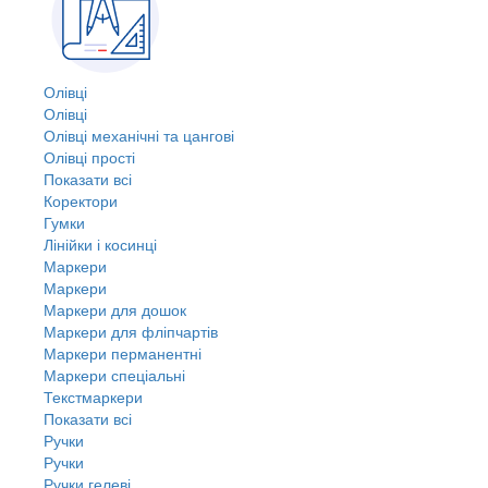
Олівці
Олівці
Олівці механічні та цангові
Олівці прості
Показати всі
Коректори
Гумки
Лінійки і косинці
Маркери
Маркери
Маркери для дошок
Маркери для фліпчартів
Маркери перманентні
Маркери спеціальні
Текстмаркери
Показати всі
Ручки
Ручки
Ручки гелеві