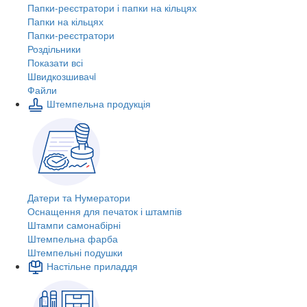
Папки-реєстратори і папки на кільцях
Папки на кільцях
Папки-реєстратори
Роздільники
Показати всі
Швидкозшивачi
Файли
Штемпельна продукція
Датери та Нумератори
Оснащення для печаток і штампів
Штампи самонабірні
Штемпельна фарба
Штемпельні подушки
Настільне приладдя