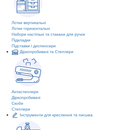
Лотки вертикальні
Лотки горизонтальні
Набори настільні та стакани для ручок
Підкладки
Підставки і диспенсери
Діркопробивачі та Степлери
Антистеплери
Діркопробивачі
Скоби
Степлери
Інструменти для креслення та письма