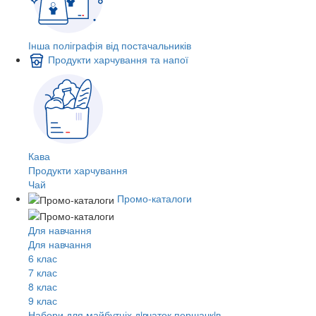
Інша поліграфія від постачальників
Продукти харчування та напої
Кава
Продукти харчування
Чай
Промо-каталоги
Для навчання
Для навчання
6 клас
7 клас
8 клас
9 клас
Набори для майбутніх дiвчаток першачкiв