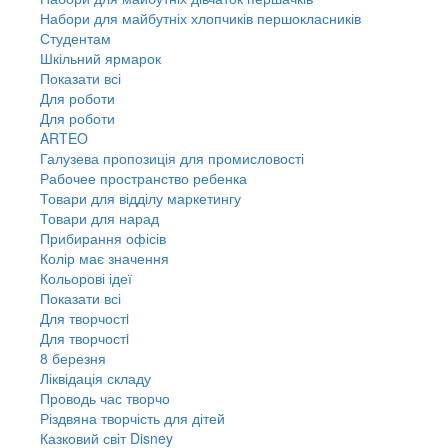
Набори для майбутніх хлопчиків першокласників
Студентам
Шкільний ярмарок
Показати всі
Для роботи
Для роботи
ARTEO
Галузева пропозиція для промисловості
Рабочее пространство ребенка
Товари для відділу маркетингу
Товари для нарад
Прибирання офісів
Колір має значення
Кольорові ідеї
Показати всі
Для творчостi
Для творчостi
8 березня
Ліквідація складу
Проводь час творчо
Різдвяна творчість для дітей
Казковий світ Disney