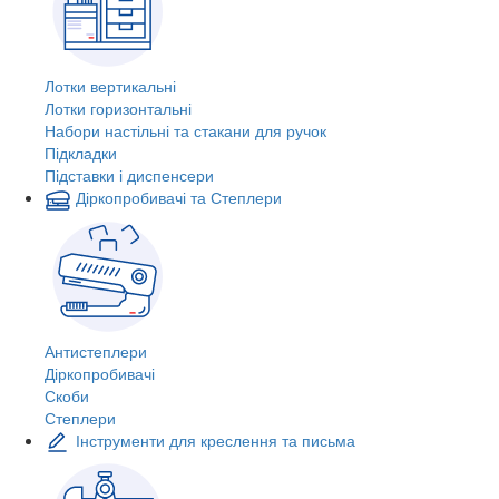
Лотки вертикальні
Лотки горизонтальні
Набори настільні та стакани для ручок
Підкладки
Підставки і диспенсери
Діркопробивачі та Степлери
Антистеплери
Діркопробивачі
Скоби
Степлери
Інструменти для креслення та письма