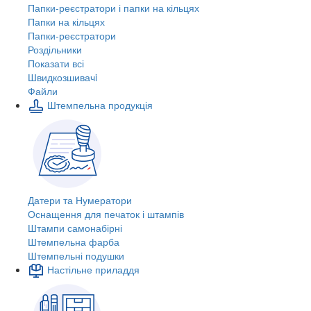
Папки-реєстратори і папки на кільцях
Папки на кільцях
Папки-реєстратори
Роздільники
Показати всі
Швидкозшивачi
Файли
Штемпельна продукція
Датери та Нумератори
Оснащення для печаток і штампів
Штампи самонабірні
Штемпельна фарба
Штемпельні подушки
Настільне приладдя