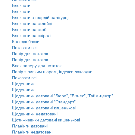
Блокноти
Блокноти
Блокноти в твердій палітурці
Блокноти на склейці
Блокноти на скобі
Блокноти на спіралі
Коледж-блоки
Показати всі
Папір для нотаток
Папір для нотаток
Блок паперу для нотаток
Папір з липким шаром, індекси-закладки
Показати всі
Щоденники
Щоденники
Щоденники датовані "Бюро", "Бізнес","Тайм-центр"
Щоденники датовані "Стандарт"
Щоденники датовані кишенькові
Щоденники недатовані
Щотижневики датовані кишенькові
Планінги датовані
Планінги недатовані