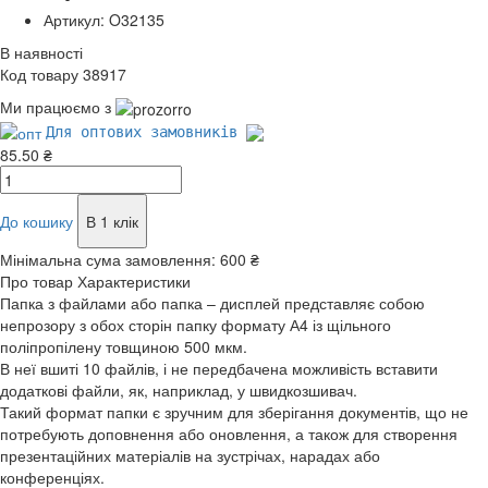
Артикул: O32135
В наявності
Код товару 38917
Ми працюємо з
Для оптових замовників
85.50 ₴
До кошику
В 1 клік
Мінімальна сума замовлення:
600 ₴
Про товар
Характеристики
Папка з файлами або папка – дисплей представляє собою
непрозору з обох сторін папку формату А4 із щільного
поліпропілену товщиною 500 мкм.
В неї вшиті 10 файлів, і не передбачена можливість вставити
додаткові файли, як, наприклад, у швидкозшивач.
Такий формат папки є зручним для зберігання документів, що не
потребують доповнення або оновлення, а також для створення
презентаційних матеріалів на зустрічах, нарадах або
конференціях.