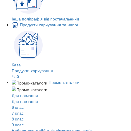
Інша поліграфія від постачальників
Продукти харчування та напої
Кава
Продукти харчування
Чай
Промо-каталоги
Для навчання
Для навчання
6 клас
7 клас
8 клас
9 клас
Набори для майбутніх дiвчаток першачкiв