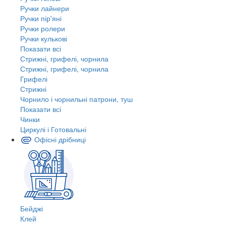
Ручки лайнери
Ручки пір'яні
Ручки ролери
Ручки кулькові
Показати всі
Стрижні, грифелі, чорнила
Стрижні, грифелі, чорнила
Грифелі
Стрижні
Чорнило і чорнильні патрони, туш
Показати всі
Чинки
Циркулі і Готовальні
Офісні дрібниці
Бейджі
Клей