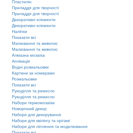
Пластилін
Приладдя для творчості
Приладдя для творчості
Декоративні елементи
Декоративні елементи
Налiпки
Показати всі
Малювання та живопис
Малювання та живопис
Алмазна мозаїка
Аплікація
Водні розмальовки
Картини за номерами
Розмальовки
Показати всі
Рукоділля та ремесло
Рукоділля та ремесло
Набори термомозаїки
Новорічний декор
Набори для декорування
Набори для квілінгу та орігамі
Набори для ліплення та моделювання
Показати всі