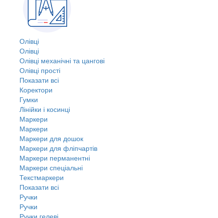
Олівці
Олівці
Олівці механічні та цангові
Олівці прості
Показати всі
Коректори
Гумки
Лінійки і косинці
Маркери
Маркери
Маркери для дошок
Маркери для фліпчартів
Маркери перманентні
Маркери спеціальні
Текстмаркери
Показати всі
Ручки
Ручки
Ручки гелеві