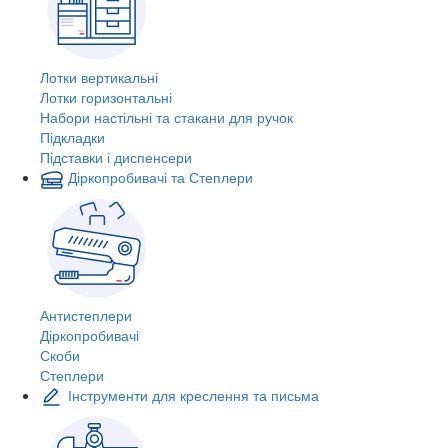
Лотки вертикальні
Лотки горизонтальні
Набори настільні та стакани для ручок
Підкладки
Підставки і диспенсери
Діркопробивачі та Степлери
Антистеплери
Діркопробивачі
Скоби
Степлери
Інструменти для креслення та письма