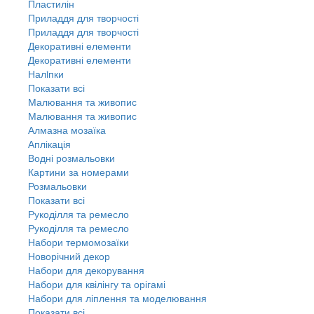
Пластилін
Приладдя для творчості
Приладдя для творчості
Декоративні елементи
Декоративні елементи
Налiпки
Показати всі
Малювання та живопис
Малювання та живопис
Алмазна мозаїка
Аплікація
Водні розмальовки
Картини за номерами
Розмальовки
Показати всі
Рукоділля та ремесло
Рукоділля та ремесло
Набори термомозаїки
Новорічний декор
Набори для декорування
Набори для квілінгу та орігамі
Набори для ліплення та моделювання
Показати всі