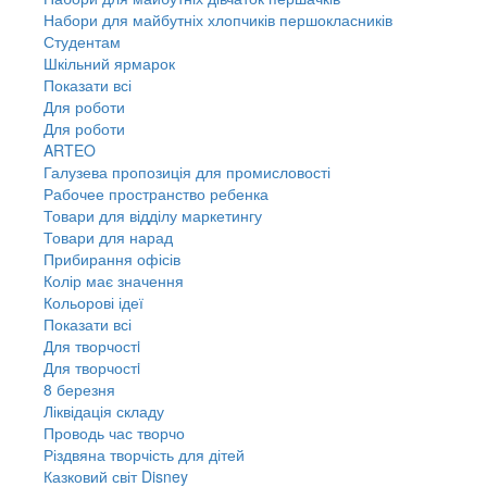
Набори для майбутніх хлопчиків першокласників
Студентам
Шкільний ярмарок
Показати всі
Для роботи
Для роботи
ARTEO
Галузева пропозиція для промисловості
Рабочее пространство ребенка
Товари для відділу маркетингу
Товари для нарад
Прибирання офісів
Колір має значення
Кольорові ідеї
Показати всі
Для творчостi
Для творчостi
8 березня
Ліквідація складу
Проводь час творчо
Різдвяна творчість для дітей
Казковий світ Disney