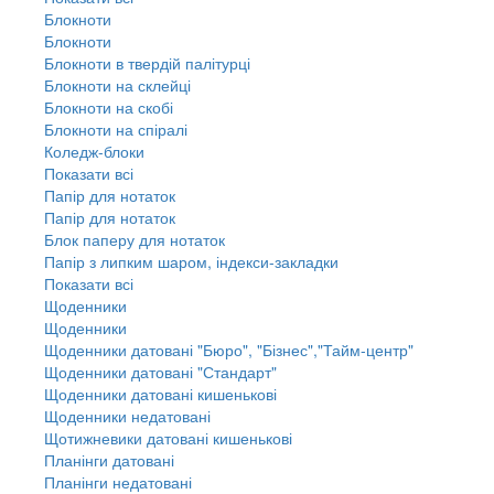
Блокноти
Блокноти
Блокноти в твердій палітурці
Блокноти на склейці
Блокноти на скобі
Блокноти на спіралі
Коледж-блоки
Показати всі
Папір для нотаток
Папір для нотаток
Блок паперу для нотаток
Папір з липким шаром, індекси-закладки
Показати всі
Щоденники
Щоденники
Щоденники датовані "Бюро", "Бізнес","Тайм-центр"
Щоденники датовані "Стандарт"
Щоденники датовані кишенькові
Щоденники недатовані
Щотижневики датовані кишенькові
Планінги датовані
Планінги недатовані