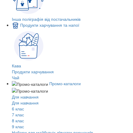
Інша поліграфія від постачальників
Продукти харчування та напої
Кава
Продукти харчування
Чай
Промо-каталоги
Для навчання
Для навчання
6 клас
7 клас
8 клас
9 клас
Набори для майбутніх дiвчаток першачкiв