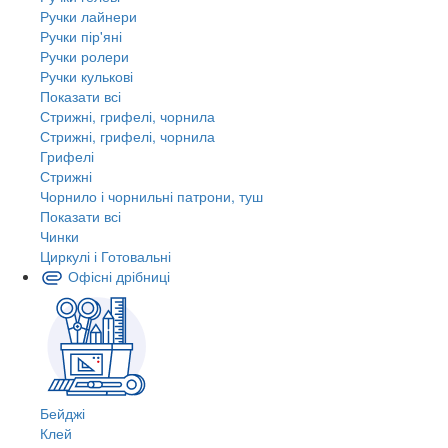
Ручки лайнери
Ручки пір'яні
Ручки ролери
Ручки кулькові
Показати всі
Стрижні, грифелі, чорнила
Стрижні, грифелі, чорнила
Грифелі
Стрижні
Чорнило і чорнильні патрони, туш
Показати всі
Чинки
Циркулі і Готовальні
Офісні дрібниці
Бейджі
Клей