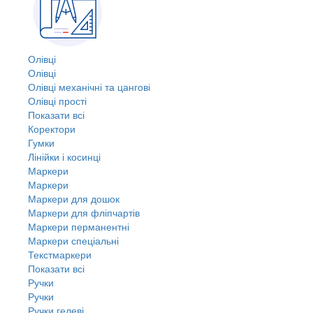
Олівці
Олівці
Олівці механічні та цангові
Олівці прості
Показати всі
Коректори
Гумки
Лінійки і косинці
Маркери
Маркери
Маркери для дошок
Маркери для фліпчартів
Маркери перманентні
Маркери спеціальні
Текстмаркери
Показати всі
Ручки
Ручки
Ручки гелеві