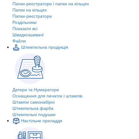
Папки-реєстратори і папки на кільцях
Папки на кільцях
Папки-реєстратори
Роздільники
Показати всі
Швидкозшивачi
Файли
Штемпельна продукція
Датери та Нумератори
Оснащення для печаток і штампів
Штампи самонабірні
Штемпельна фарба
Штемпельні подушки
Настільне приладдя