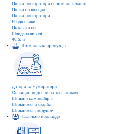
Папки-реєстратори і папки на кільцях
Папки на кільцях
Папки-реєстратори
Роздільники
Показати всі
Швидкозшивачi
Файли
Штемпельна продукція
Датери та Нумератори
Оснащення для печаток і штампів
Штампи самонабірні
Штемпельна фарба
Штемпельні подушки
Настільне приладдя