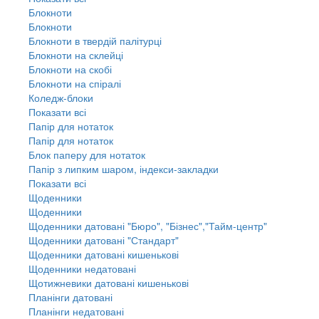
Блокноти
Блокноти
Блокноти в твердій палітурці
Блокноти на склейці
Блокноти на скобі
Блокноти на спіралі
Коледж-блоки
Показати всі
Папір для нотаток
Папір для нотаток
Блок паперу для нотаток
Папір з липким шаром, індекси-закладки
Показати всі
Щоденники
Щоденники
Щоденники датовані "Бюро", "Бізнес","Тайм-центр"
Щоденники датовані "Стандарт"
Щоденники датовані кишенькові
Щоденники недатовані
Щотижневики датовані кишенькові
Планінги датовані
Планінги недатовані