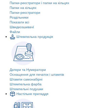
Папки-реєстратори і папки на кільцях
Папки на кільцях
Папки-реєстратори
Роздільники
Показати всі
Швидкозшивачi
Файли
Штемпельна продукція
Датери та Нумератори
Оснащення для печаток і штампів
Штампи самонабірні
Штемпельна фарба
Штемпельні подушки
Настільне приладдя