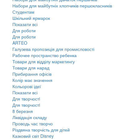
Набори для майбутніх хлопчиків першокласників
Студентам
Шкільний ярмарок
Показати всі
Для роботи
Для роботи
ARTEO
Галузева пропозиція для промисловості
Рабочее пространство ребенка
Товари для відділу маркетингу
Товари для нарад
Прибирання офісів
Колір має значення
Кольорові ідеї
Показати всі
Для творчостi
Для творчостi
8 березня
Ліквідація складу
Проводь час творчо
Різдвяна творчість для дітей
Казковий світ Disney