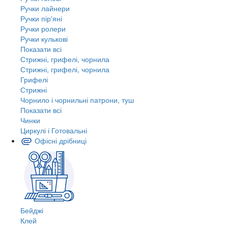
Ручки лайнери
Ручки пір'яні
Ручки ролери
Ручки кулькові
Показати всі
Стрижні, грифелі, чорнила
Стрижні, грифелі, чорнила
Грифелі
Стрижні
Чорнило і чорнильні патрони, туш
Показати всі
Чинки
Циркулі і Готовальні
Офісні дрібниці
Бейджі
Клей