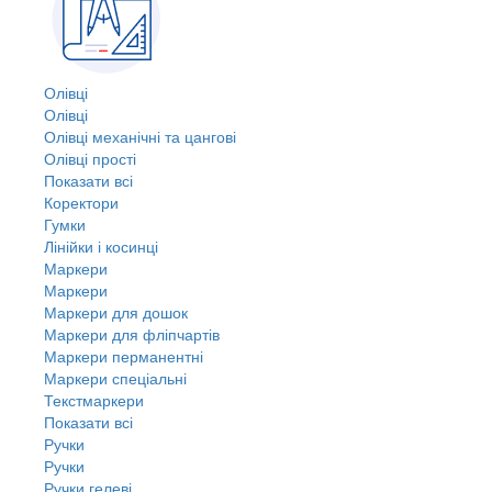
Олівці
Олівці
Олівці механічні та цангові
Олівці прості
Показати всі
Коректори
Гумки
Лінійки і косинці
Маркери
Маркери
Маркери для дошок
Маркери для фліпчартів
Маркери перманентні
Маркери спеціальні
Текстмаркери
Показати всі
Ручки
Ручки
Ручки гелеві