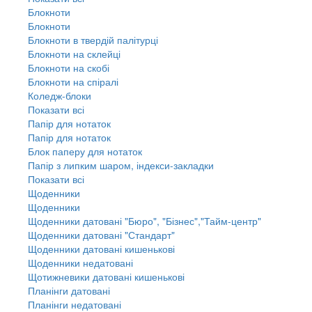
Блокноти
Блокноти
Блокноти в твердій палітурці
Блокноти на склейці
Блокноти на скобі
Блокноти на спіралі
Коледж-блоки
Показати всі
Папір для нотаток
Папір для нотаток
Блок паперу для нотаток
Папір з липким шаром, індекси-закладки
Показати всі
Щоденники
Щоденники
Щоденники датовані "Бюро", "Бізнес","Тайм-центр"
Щоденники датовані "Стандарт"
Щоденники датовані кишенькові
Щоденники недатовані
Щотижневики датовані кишенькові
Планінги датовані
Планінги недатовані