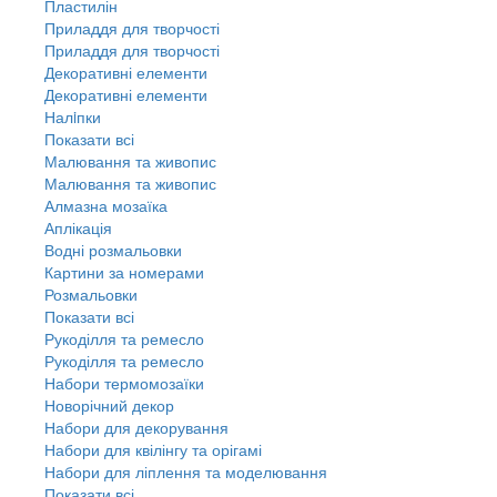
Пластилін
Приладдя для творчості
Приладдя для творчості
Декоративні елементи
Декоративні елементи
Налiпки
Показати всі
Малювання та живопис
Малювання та живопис
Алмазна мозаїка
Аплікація
Водні розмальовки
Картини за номерами
Розмальовки
Показати всі
Рукоділля та ремесло
Рукоділля та ремесло
Набори термомозаїки
Новорічний декор
Набори для декорування
Набори для квілінгу та орігамі
Набори для ліплення та моделювання
Показати всі