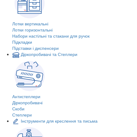
Лотки вертикальні
Лотки горизонтальні
Набори настільні та стакани для ручок
Підкладки
Підставки і диспенсери
Діркопробивачі та Степлери
Антистеплери
Діркопробивачі
Скоби
Степлери
Інструменти для креслення та письма