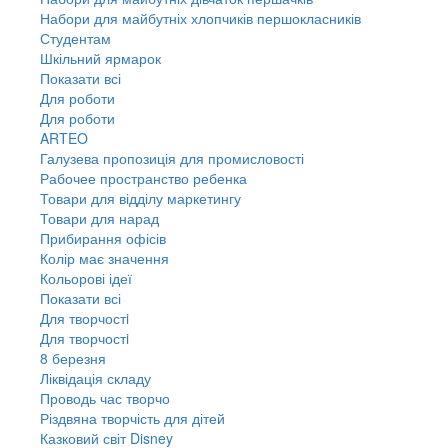
Набори для майбутніх хлопчиків першокласників
Студентам
Шкільний ярмарок
Показати всі
Для роботи
Для роботи
ARTEO
Галузева пропозиція для промисловості
Рабочее пространство ребенка
Товари для відділу маркетингу
Товари для нарад
Прибирання офісів
Колір має значення
Кольорові ідеї
Показати всі
Для творчостi
Для творчостi
8 березня
Ліквідація складу
Проводь час творчо
Різдвяна творчість для дітей
Казковий світ Disney