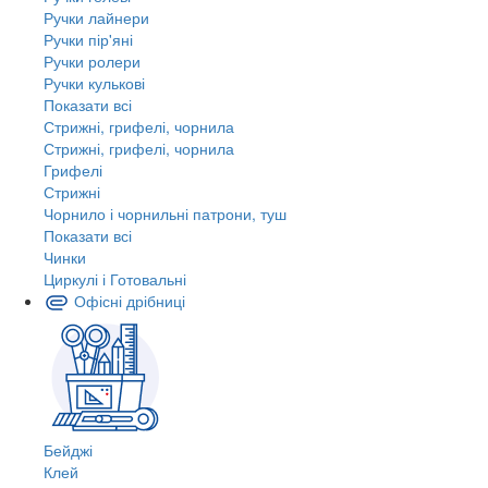
Ручки лайнери
Ручки пір'яні
Ручки ролери
Ручки кулькові
Показати всі
Стрижні, грифелі, чорнила
Стрижні, грифелі, чорнила
Грифелі
Стрижні
Чорнило і чорнильні патрони, туш
Показати всі
Чинки
Циркулі і Готовальні
Офісні дрібниці
Бейджі
Клей