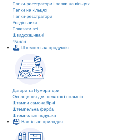
Папки-реєстратори і папки на кільцях
Папки на кільцях
Папки-реєстратори
Роздільники
Показати всі
Швидкозшивачi
Файли
Штемпельна продукція
Датери та Нумератори
Оснащення для печаток і штампів
Штампи самонабірні
Штемпельна фарба
Штемпельні подушки
Настільне приладдя