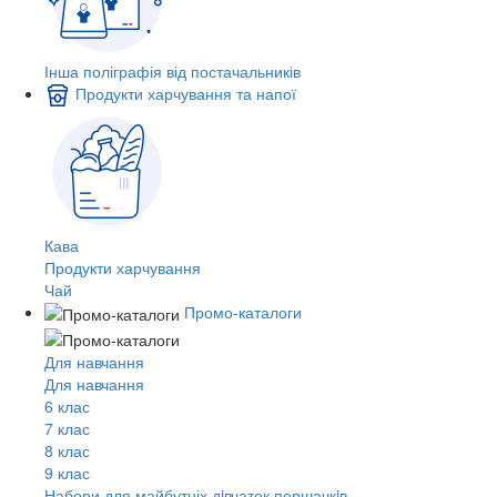
Інша поліграфія від постачальників
Продукти харчування та напої
Кава
Продукти харчування
Чай
Промо-каталоги
Для навчання
Для навчання
6 клас
7 клас
8 клас
9 клас
Набори для майбутніх дiвчаток першачкiв