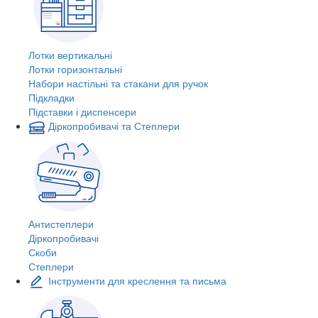
Лотки вертикальні
Лотки горизонтальні
Набори настільні та стакани для ручок
Підкладки
Підставки і диспенсери
Діркопробивачі та Степлери
Антистеплери
Діркопробивачі
Скоби
Степлери
Інструменти для креслення та письма