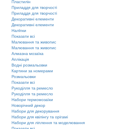
Пластилін
Приладдя для творчості
Приладдя для творчості
Декоративні елементи
Декоративні елементи
Налiпки
Показати всі
Малювання та живопис
Малювання та живопис
Алмазна мозаїка
Аплікація
Водні розмальовки
Картини за номерами
Розмальовки
Показати всі
Рукоділля та ремесло
Рукоділля та ремесло
Набори термомозаїки
Новорічний декор
Набори для декорування
Набори для квілінгу та орігамі
Набори для ліплення та моделювання
Показати всі