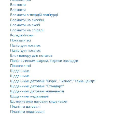
Блокноти
Блокноти
Блокноти в твердій палітурці
Блокноти на склейці
Блокноти на скобі
Блокноти на спіралі
Коледж-блоки
Показати всі
Папір для нотаток
Папір для нотаток
Блок паперу для нотаток
Папір з липким шаром, індекси-закладки
Показати всі
Щоденники
Щоденники
Щоденники датовані "Бюро", "Бізнес","Тайм-центр"
Щоденники датовані "Стандарт"
Щоденники датовані кишенькові
Щоденники недатовані
Щотижневики датовані кишенькові
Планінги датовані
Планінги недатовані