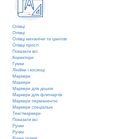
Олівці
Олівці
Олівці механічні та цангові
Олівці прості
Показати всі
Коректори
Гумки
Лінійки і косинці
Маркери
Маркери
Маркери для дошок
Маркери для фліпчартів
Маркери перманентні
Маркери спеціальні
Текстмаркери
Показати всі
Ручки
Ручки
Ручки гелеві