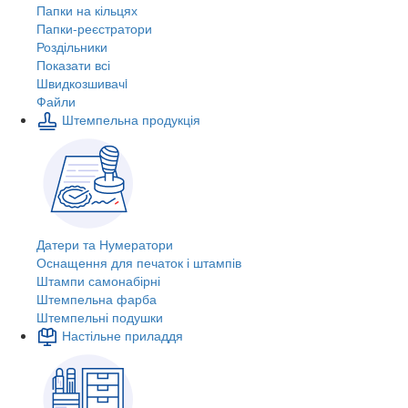
Папки на кільцях
Папки-реєстратори
Роздільники
Показати всі
Швидкозшивачi
Файли
Штемпельна продукція
Датери та Нумератори
Оснащення для печаток і штампів
Штампи самонабірні
Штемпельна фарба
Штемпельні подушки
Настільне приладдя