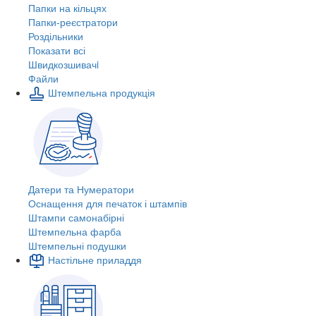
Папки на кільцях
Папки-реєстратори
Роздільники
Показати всі
Швидкозшивачi
Файли
Штемпельна продукція
Датери та Нумератори
Оснащення для печаток і штампів
Штампи самонабірні
Штемпельна фарба
Штемпельні подушки
Настільне приладдя