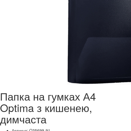
Папка на гумках А4
Optima з кишенею,
димчаста
Артикул: O35699-91