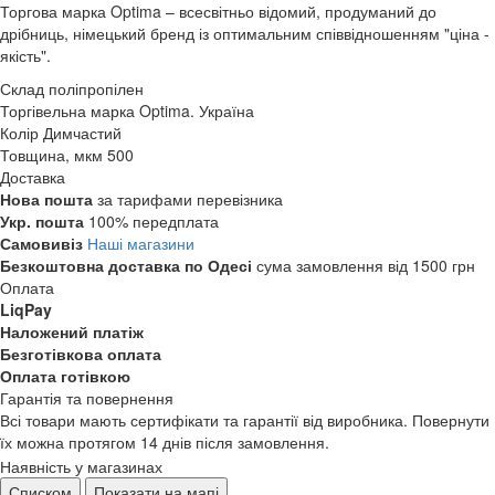
Торгова марка Optima – всесвітньо відомий, продуманий до
дрібниць, німецький бренд із оптимальним співвідношенням "ціна -
якість".
Склад
поліпропілен
Торгівельна марка
Optima. Україна
Колір
Димчастий
Товщина, мкм
500
Доставка
Нова пошта
за тарифами перевізника
Укр. пошта
100% передплата
Самовивіз
Наші магазини
Безкоштовна доставка по Одесі
сума замовлення від 1500 грн
Оплата
LiqPay
Наложений платіж
Безготівкова оплата
Оплата готівкою
Гарантія та повернення
Всі товари мають сертифікати та гарантії від виробника. Повернути
їх можна протягом 14 днів після замовлення.
Наявність у магазинах
Списком
Показати на мапі