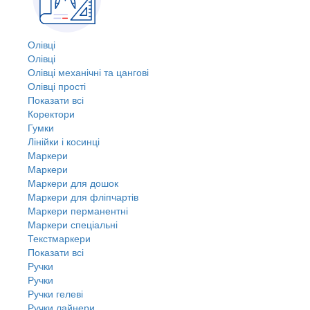
Олівці
Олівці
Олівці механічні та цангові
Олівці прості
Показати всі
Коректори
Гумки
Лінійки і косинці
Маркери
Маркери
Маркери для дошок
Маркери для фліпчартів
Маркери перманентні
Маркери спеціальні
Текстмаркери
Показати всі
Ручки
Ручки
Ручки гелеві
Ручки лайнери