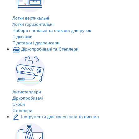
Лотки вертикальні
Лотки горизонтальні
Набори настільні та стакани для ручок
Підкладки
Підставки і диспенсери
Діркопробивачі та Степлери
Антистеплери
Діркопробивачі
Скоби
Степлери
Інструменти для креслення та письма