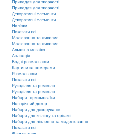
Приладдя для творчості
Приладдя для творчості
Декоративні елементи
Декоративні елементи
Налiпки
Показати всі
Малювання та живопис
Малювання та живопис
Алмазна мозаїка
Аплікація
Водні розмальовки
Картини за номерами
Розмальовки
Показати всі
Рукоділля та ремесло
Рукоділля та ремесло
Набори термомозаїки
Новорічний декор
Набори для декорування
Набори для квілінгу та орігамі
Набори для ліплення та моделювання
Показати всі
Фломастери