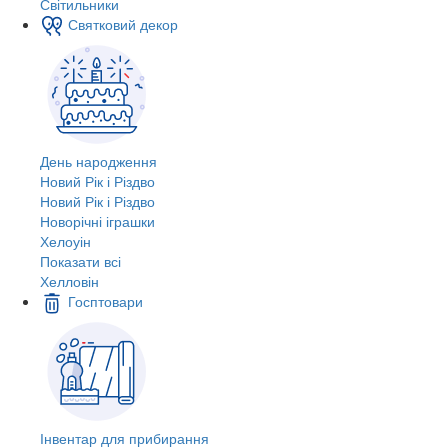
Світильники
Святковий декор
День народження
Новий Рік і Різдво
Новий Рік і Різдво
Новорічні іграшки
Хелоуін
Показати всі
Хелловін
Госптовари
Інвентар для прибирання