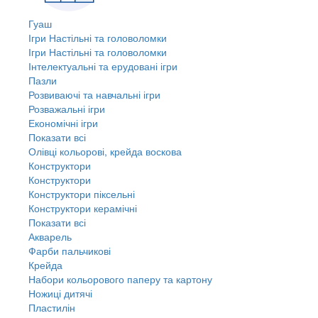
Гуаш
Ігри Настільні та головоломки
Ігри Настільні та головоломки
Інтелектуальні та ерудовані ігри
Пазли
Розвиваючі та навчальні ігри
Розважальні ігри
Економічні ігри
Показати всі
Олівці кольорові, крейда воскова
Конструктори
Конструктори
Конструктори піксельні
Конструктори керамічні
Показати всі
Акварель
Фарби пальчикові
Крейда
Набори кольорового паперу та картону
Ножиці дитячі
Пластилін