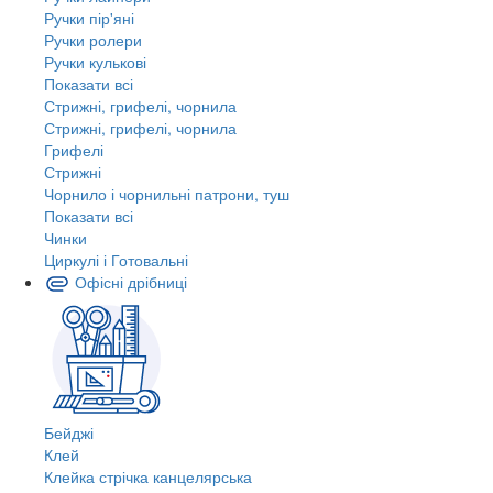
Ручки пір'яні
Ручки ролери
Ручки кулькові
Показати всі
Стрижні, грифелі, чорнила
Стрижні, грифелі, чорнила
Грифелі
Стрижні
Чорнило і чорнильні патрони, туш
Показати всі
Чинки
Циркулі і Готовальні
Офісні дрібниці
Бейджі
Клей
Клейка стрічка канцелярська