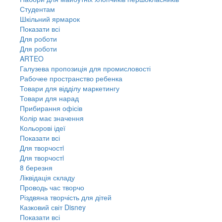
Студентам
Шкільний ярмарок
Показати всі
Для роботи
Для роботи
ARTEO
Галузева пропозиція для промисловості
Рабочее пространство ребенка
Товари для відділу маркетингу
Товари для нарад
Прибирання офісів
Колір має значення
Кольорові ідеї
Показати всі
Для творчостi
Для творчостi
8 березня
Ліквідація складу
Проводь час творчо
Різдвяна творчість для дітей
Казковий світ Disney
Показати всі