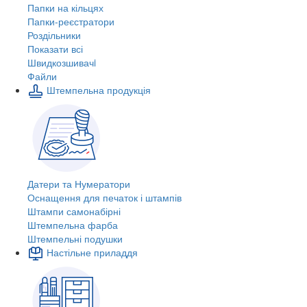
Папки на кільцях
Папки-реєстратори
Роздільники
Показати всі
Швидкозшивачi
Файли
Штемпельна продукція
Датери та Нумератори
Оснащення для печаток і штампів
Штампи самонабірні
Штемпельна фарба
Штемпельні подушки
Настільне приладдя