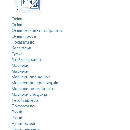
Олівці
Олівці
Олівці механічні та цангові
Олівці прості
Показати всі
Коректори
Гумки
Лінійки і косинці
Маркери
Маркери
Маркери для дошок
Маркери для фліпчартів
Маркери перманентні
Маркери спеціальні
Текстмаркери
Показати всі
Ручки
Ручки
Ручки гелеві
Ручки лайнери