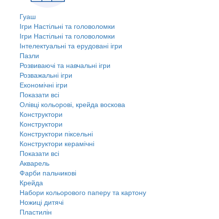
Гуаш
Ігри Настільні та головоломки
Ігри Настільні та головоломки
Інтелектуальні та ерудовані ігри
Пазли
Розвиваючі та навчальні ігри
Розважальні ігри
Економічні ігри
Показати всі
Олівці кольорові, крейда воскова
Конструктори
Конструктори
Конструктори піксельні
Конструктори керамічні
Показати всі
Акварель
Фарби пальчикові
Крейда
Набори кольорового паперу та картону
Ножиці дитячі
Пластилін