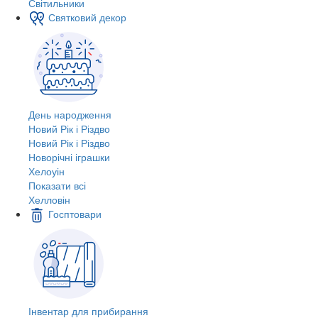
Світильники
Святковий декор
День народження
Новий Рік і Різдво
Новий Рік і Різдво
Новорічні іграшки
Хелоуін
Показати всі
Хелловін
Госптовари
Інвентар для прибирання