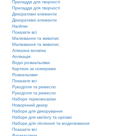
Приладдя для творчості
Приладдя для творчості
Декоративні елементи
Декоративні елементи
Налiпки
Показати всі
Малювання та живопис
Малювання та живопис
Алмазна мозаїка
Аплікація
Водні розмальовки
Картини за номерами
Розмальовки
Показати всі
Рукоділля та ремесло
Рукоділля та ремесло
Набори термомозаїки
Новорічний декор
Набори для декорування
Набори для квілінгу та орігамі
Набори для ліплення та моделювання
Показати всі
Фломастери