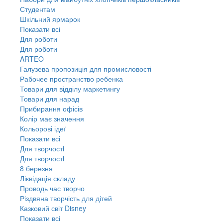
Студентам
Шкільний ярмарок
Показати всі
Для роботи
Для роботи
ARTEO
Галузева пропозиція для промисловості
Рабочее пространство ребенка
Товари для відділу маркетингу
Товари для нарад
Прибирання офісів
Колір має значення
Кольорові ідеї
Показати всі
Для творчостi
Для творчостi
8 березня
Ліквідація складу
Проводь час творчо
Різдвяна творчість для дітей
Казковий світ Disney
Показати всі