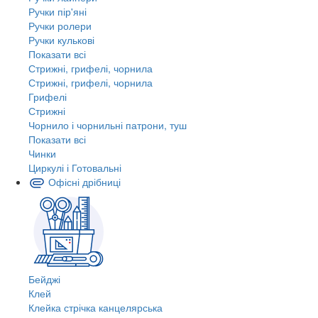
Ручки пір'яні
Ручки ролери
Ручки кулькові
Показати всі
Стрижні, грифелі, чорнила
Стрижні, грифелі, чорнила
Грифелі
Стрижні
Чорнило і чорнильні патрони, туш
Показати всі
Чинки
Циркулі і Готовальні
Офісні дрібниці
Бейджі
Клей
Клейка стрічка канцелярська