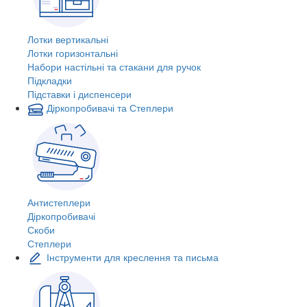
Лотки вертикальні
Лотки горизонтальні
Набори настільні та стакани для ручок
Підкладки
Підставки і диспенсери
Діркопробивачі та Степлери
Антистеплери
Діркопробивачі
Скоби
Степлери
Інструменти для креслення та письма