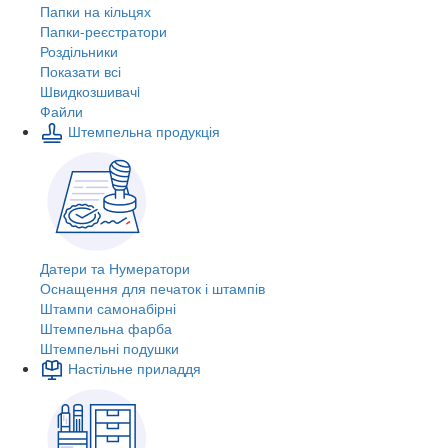
Папки на кільцях
Папки-реєстратори
Роздільники
Показати всі
Швидкозшивачi
Файли
Штемпельна продукція
Датери та Нумератори
Оснащення для печаток і штампів
Штампи самонабірні
Штемпельна фарба
Штемпельні подушки
Настільне приладдя