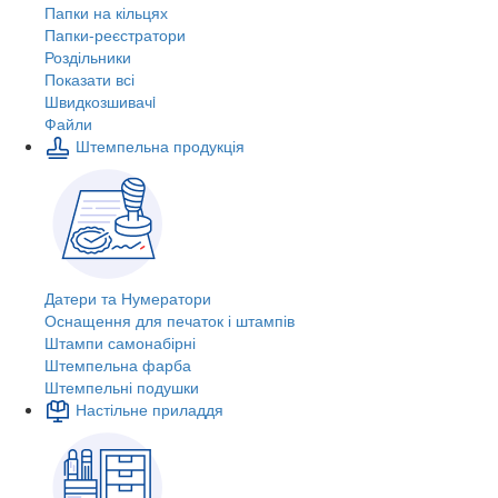
Папки на кільцях
Папки-реєстратори
Роздільники
Показати всі
Швидкозшивачi
Файли
Штемпельна продукція
Датери та Нумератори
Оснащення для печаток і штампів
Штампи самонабірні
Штемпельна фарба
Штемпельні подушки
Настільне приладдя