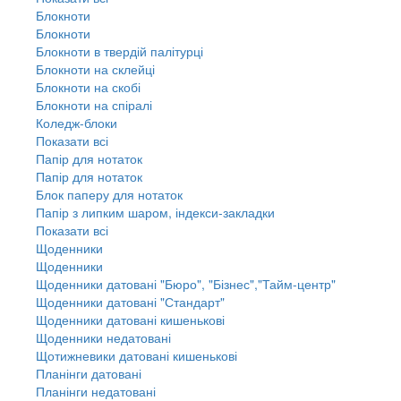
Блокноти
Блокноти
Блокноти в твердій палітурці
Блокноти на склейці
Блокноти на скобі
Блокноти на спіралі
Коледж-блоки
Показати всі
Папір для нотаток
Папір для нотаток
Блок паперу для нотаток
Папір з липким шаром, індекси-закладки
Показати всі
Щоденники
Щоденники
Щоденники датовані "Бюро", "Бізнес","Тайм-центр"
Щоденники датовані "Стандарт"
Щоденники датовані кишенькові
Щоденники недатовані
Щотижневики датовані кишенькові
Планінги датовані
Планінги недатовані