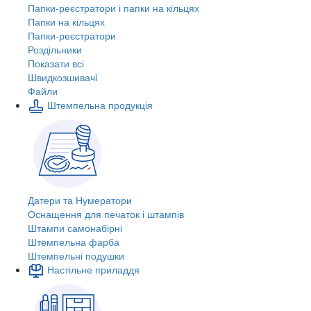
Папки-реєстратори і папки на кільцях
Папки на кільцях
Папки-реєстратори
Роздільники
Показати всі
Швидкозшивачi
Файли
Штемпельна продукція
Датери та Нумератори
Оснащення для печаток і штампів
Штампи самонабірні
Штемпельна фарба
Штемпельні подушки
Настільне приладдя