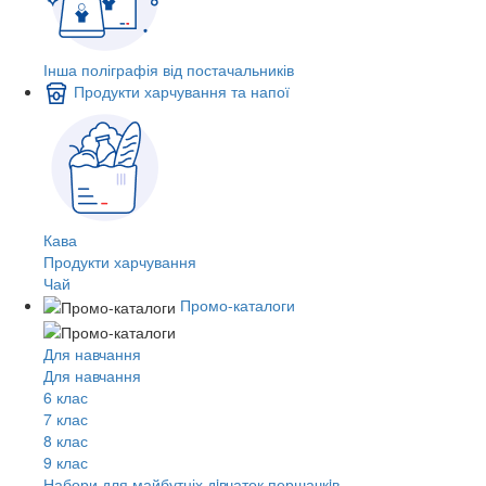
Інша поліграфія від постачальників
Продукти харчування та напої
Кава
Продукти харчування
Чай
Промо-каталоги
Для навчання
Для навчання
6 клас
7 клас
8 клас
9 клас
Набори для майбутніх дiвчаток першачкiв