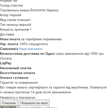
Формат
A5
Склад
пластик
Торгівельна марка
Economix,Україна
Колір
Чорний
Вид папки
планшет
Тип затиску
верхній
Кількість притисків
1
Доставка
Нова пошта
за тарифами перевізника
Укр. пошта
100% передплата
Самовивіз
Наші магазини
Безкоштовна доставка по Одесі
сума замовлення від 1500 грн
Оплата
LiqPay
Наложений платіж
Безготівкова оплата
Оплата готівкою
Гарантія та повернення
Всі товари мають сертифікати та гарантії від виробника. Повернути
їх можна протягом 14 днів після замовлення.
Наявність у магазинах
Списком
Показати на мапі