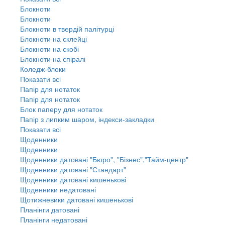
Блокноти
Блокноти
Блокноти в твердій палітурці
Блокноти на склейці
Блокноти на скобі
Блокноти на спіралі
Коледж-блоки
Показати всі
Папір для нотаток
Папір для нотаток
Блок паперу для нотаток
Папір з липким шаром, індекси-закладки
Показати всі
Щоденники
Щоденники
Щоденники датовані "Бюро", "Бізнес","Тайм-центр"
Щоденники датовані "Стандарт"
Щоденники датовані кишенькові
Щоденники недатовані
Щотижневики датовані кишенькові
Планінги датовані
Планінги недатовані