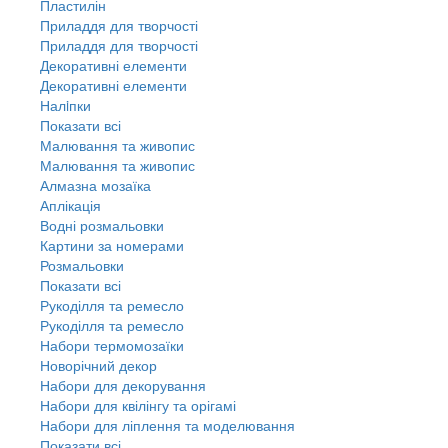
Пластилін
Приладдя для творчості
Приладдя для творчості
Декоративні елементи
Декоративні елементи
Налiпки
Показати всі
Малювання та живопис
Малювання та живопис
Алмазна мозаїка
Аплікація
Водні розмальовки
Картини за номерами
Розмальовки
Показати всі
Рукоділля та ремесло
Рукоділля та ремесло
Набори термомозаїки
Новорічний декор
Набори для декорування
Набори для квілінгу та орігамі
Набори для ліплення та моделювання
Показати всі