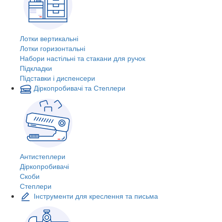
Лотки вертикальні
Лотки горизонтальні
Набори настільні та стакани для ручок
Підкладки
Підставки і диспенсери
Діркопробивачі та Степлери
Антистеплери
Діркопробивачі
Скоби
Степлери
Інструменти для креслення та письма