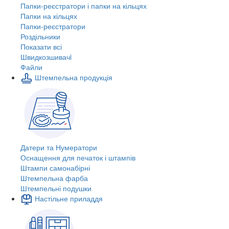
Папки-реєстратори і папки на кільцях
Папки на кільцях
Папки-реєстратори
Роздільники
Показати всі
Швидкозшивачi
Файли
Штемпельна продукція
Датери та Нумератори
Оснащення для печаток і штампів
Штампи самонабірні
Штемпельна фарба
Штемпельні подушки
Настільне приладдя