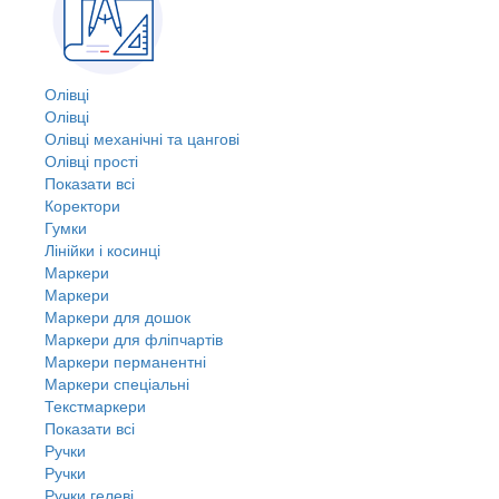
Олівці
Олівці
Олівці механічні та цангові
Олівці прості
Показати всі
Коректори
Гумки
Лінійки і косинці
Маркери
Маркери
Маркери для дошок
Маркери для фліпчартів
Маркери перманентні
Маркери спеціальні
Текстмаркери
Показати всі
Ручки
Ручки
Ручки гелеві