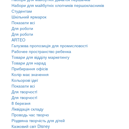
Набори для майбутніх хлопчиків першокласників
Студентам
Шкільний ярмарок
Показати всі
Для роботи
Для роботи
ARTEO
Галузева пропозиція для промисловості
Рабочее пространство ребенка
Товари для відділу маркетингу
Товари для нарад
Прибирання офісів
Колір має значення
Кольорові ідеї
Показати всі
Для творчостi
Для творчостi
8 березня
Ліквідація складу
Проводь час творчо
Різдвяна творчість для дітей
Казковий світ Disney