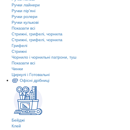
Ручки лайнери
Ручки пір'яні
Ручки ролери
Ручки кулькові
Показати всі
Стрижні, грифелі, чорнила
Стрижні, грифелі, чорнила
Грифелі
Стрижні
Чорнило і чорнильні патрони, туш
Показати всі
Чинки
Циркулі і Готовальні
Офісні дрібниці
Бейджі
Клей