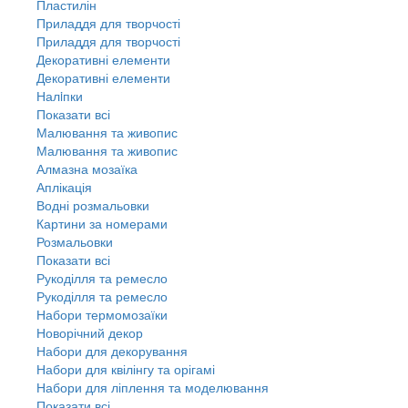
Пластилін
Приладдя для творчості
Приладдя для творчості
Декоративні елементи
Декоративні елементи
Налiпки
Показати всі
Малювання та живопис
Малювання та живопис
Алмазна мозаїка
Аплікація
Водні розмальовки
Картини за номерами
Розмальовки
Показати всі
Рукоділля та ремесло
Рукоділля та ремесло
Набори термомозаїки
Новорічний декор
Набори для декорування
Набори для квілінгу та орігамі
Набори для ліплення та моделювання
Показати всі