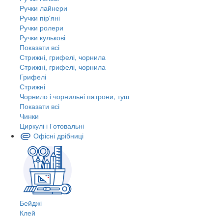
Ручки лайнери
Ручки пір'яні
Ручки ролери
Ручки кулькові
Показати всі
Стрижні, грифелі, чорнила
Стрижні, грифелі, чорнила
Грифелі
Стрижні
Чорнило і чорнильні патрони, туш
Показати всі
Чинки
Циркулі і Готовальні
Офісні дрібниці
Бейджі
Клей