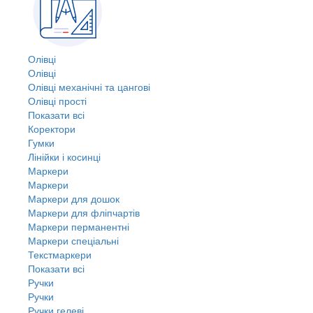
Олівці
Олівці
Олівці механічні та цангові
Олівці прості
Показати всі
Коректори
Гумки
Лінійки і косинці
Маркери
Маркери
Маркери для дошок
Маркери для фліпчартів
Маркери перманентні
Маркери спеціальні
Текстмаркери
Показати всі
Ручки
Ручки
Ручки гелеві