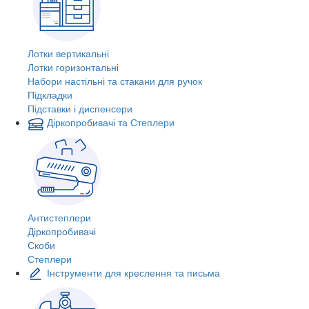
Лотки вертикальні
Лотки горизонтальні
Набори настільні та стакани для ручок
Підкладки
Підставки і диспенсери
Діркопробивачі та Степлери
Антистеплери
Діркопробивачі
Скоби
Степлери
Інструменти для креслення та письма