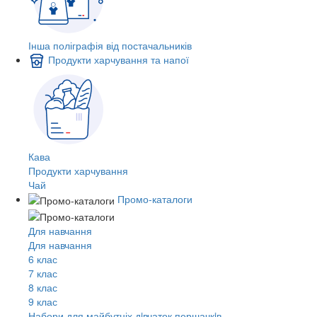
Інша поліграфія від постачальників
Продукти харчування та напої
Кава
Продукти харчування
Чай
Промо-каталоги
Для навчання
Для навчання
6 клас
7 клас
8 клас
9 клас
Набори для майбутніх дiвчаток першачкiв