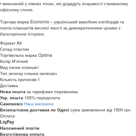
• виконаний у ніжних тонах, які додадуть яскравості стриманому
офісному стилю.
Торгова марка Economix – український виробник кліпбордів та
папок-планшетів високої якості за демократичними цінами з
багаторічною історією.
Формат
A4
Склад
пластик
Торгівельна марка
Optima
Колір
М'ятний
Вид папки
планшет
Тип затиску
планка-затискач
Кількість притисків
1
Доставка
Нова пошта
за тарифами перевізника
Укр. пошта
100% передплата
Самовивіз
Наші магазини
Безкоштовна доставка по Одесі
сума замовлення від 1500 грн
Оплата
LiqPay
Наложений платіж
Безготівкова оплата