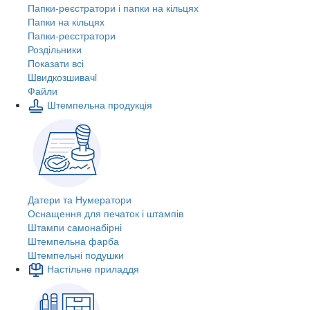
Папки-реєстратори і папки на кільцях
Папки на кільцях
Папки-реєстратори
Роздільники
Показати всі
Швидкозшивачi
Файли
Штемпельна продукція
Датери та Нумератори
Оснащення для печаток і штампів
Штампи самонабірні
Штемпельна фарба
Штемпельні подушки
Настільне приладдя