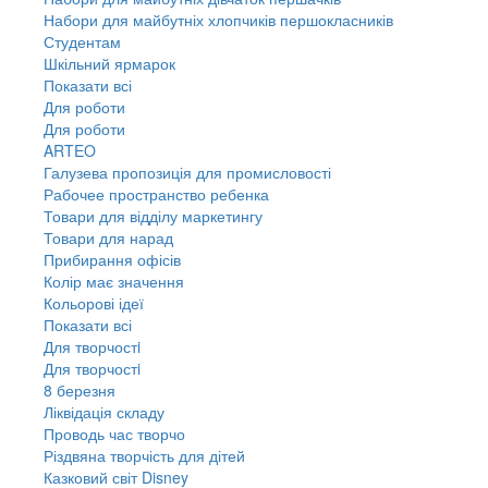
Набори для майбутніх хлопчиків першокласників
Студентам
Шкільний ярмарок
Показати всі
Для роботи
Для роботи
ARTEO
Галузева пропозиція для промисловості
Рабочее пространство ребенка
Товари для відділу маркетингу
Товари для нарад
Прибирання офісів
Колір має значення
Кольорові ідеї
Показати всі
Для творчостi
Для творчостi
8 березня
Ліквідація складу
Проводь час творчо
Різдвяна творчість для дітей
Казковий світ Disney