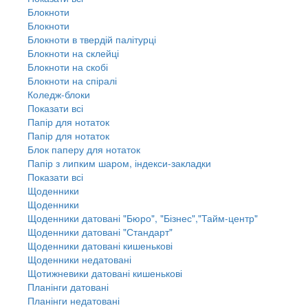
Блокноти
Блокноти
Блокноти в твердій палітурці
Блокноти на склейці
Блокноти на скобі
Блокноти на спіралі
Коледж-блоки
Показати всі
Папір для нотаток
Папір для нотаток
Блок паперу для нотаток
Папір з липким шаром, індекси-закладки
Показати всі
Щоденники
Щоденники
Щоденники датовані "Бюро", "Бізнес","Тайм-центр"
Щоденники датовані "Стандарт"
Щоденники датовані кишенькові
Щоденники недатовані
Щотижневики датовані кишенькові
Планінги датовані
Планінги недатовані