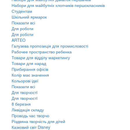
Набори для майбутніх хлопчиків першокласників
Студентам
Шкільний ярмарок
Показати всі
Для роботи
Для роботи
ARTEO
Галузева пропозиція для промисловості
Рабочее пространство ребенка
Товари для відділу маркетингу
Товари для нарад
Прибирання офісів
Колір має значення
Кольорові ідеї
Показати всі
Для творчостi
Для творчостi
8 березня
Ліквідація складу
Проводь час творчо
Різдвяна творчість для дітей
Казковий світ Disney