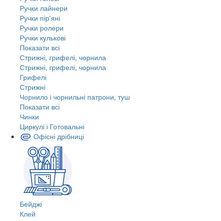
Ручки лайнери
Ручки пір'яні
Ручки ролери
Ручки кулькові
Показати всі
Стрижні, грифелі, чорнила
Стрижні, грифелі, чорнила
Грифелі
Стрижні
Чорнило і чорнильні патрони, туш
Показати всі
Чинки
Циркулі і Готовальні
Офісні дрібниці
Бейджі
Клей