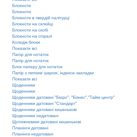
Блокноти
Блокноти
Блокноти в твердій палітурці
Блокноти на склейці
Блокноти на скобі
Блокноти на спіралі
Коледж-блоки
Показати всі
Папір для нотаток
Папір для нотаток
Блок паперу для нотаток
Папір з липким шаром, індекси-закладки
Показати всі
Щоденники
Щоденники
Щоденники датовані "Бюро", "Бізнес","Тайм-центр"
Щоденники датовані "Стандарт"
Щоденники датовані кишенькові
Щоденники недатовані
Щотижневики датовані кишенькові
Планінги датовані
Планінги недатовані