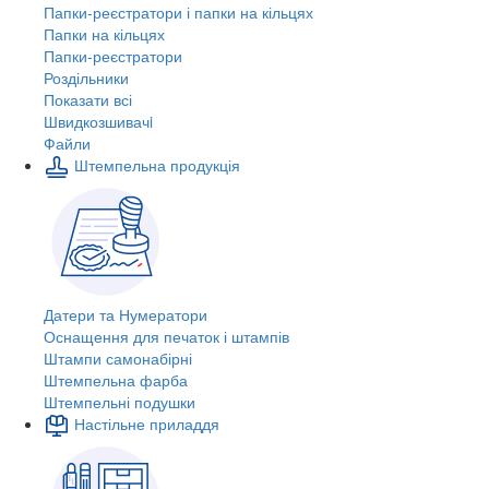
Папки-реєстратори і папки на кільцях
Папки на кільцях
Папки-реєстратори
Роздільники
Показати всі
Швидкозшивачi
Файли
Штемпельна продукція
Датери та Нумератори
Оснащення для печаток і штампів
Штампи самонабірні
Штемпельна фарба
Штемпельні подушки
Настільне приладдя