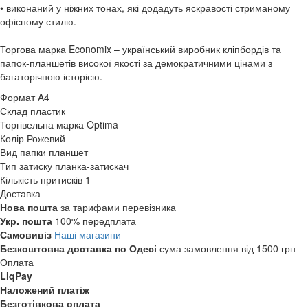
• виконаний у ніжних тонах, які додадуть яскравості стриманому
офісному стилю.
Торгова марка Economix – український виробник кліпбордів та
папок-планшетів високої якості за демократичними цінами з
багаторічною історією.
Формат
A4
Склад
пластик
Торгівельна марка
Optima
Колір
Рожевий
Вид папки
планшет
Тип затиску
планка-затискач
Кількість притисків
1
Доставка
Нова пошта
за тарифами перевізника
Укр. пошта
100% передплата
Самовивіз
Наші магазини
Безкоштовна доставка по Одесі
сума замовлення від 1500 грн
Оплата
LiqPay
Наложений платіж
Безготівкова оплата