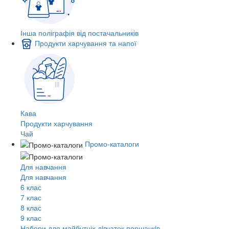
Інша поліграфія від постачальників
Продукти харчування та напої
Кава
Продукти харчування
Чай
Промо-каталоги
Для навчання
Для навчання
6 клас
7 клас
8 клас
9 клас
Набори для майбутніх дiвчаток першачкiв