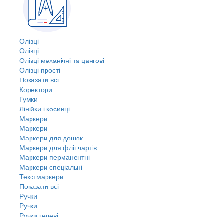
Олівці
Олівці
Олівці механічні та цангові
Олівці прості
Показати всі
Коректори
Гумки
Лінійки і косинці
Маркери
Маркери
Маркери для дошок
Маркери для фліпчартів
Маркери перманентні
Маркери спеціальні
Текстмаркери
Показати всі
Ручки
Ручки
Ручки гелеві