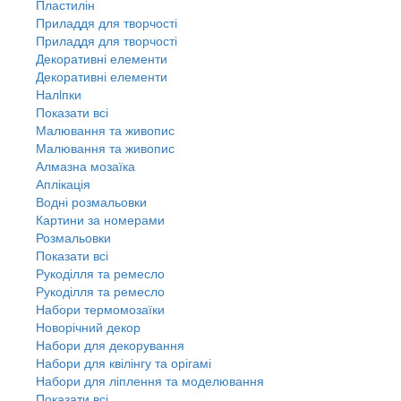
Пластилін
Приладдя для творчості
Приладдя для творчості
Декоративні елементи
Декоративні елементи
Налiпки
Показати всі
Малювання та живопис
Малювання та живопис
Алмазна мозаїка
Аплікація
Водні розмальовки
Картини за номерами
Розмальовки
Показати всі
Рукоділля та ремесло
Рукоділля та ремесло
Набори термомозаїки
Новорічний декор
Набори для декорування
Набори для квілінгу та орігамі
Набори для ліплення та моделювання
Показати всі