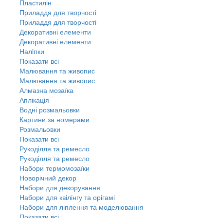
Пластилін
Приладдя для творчості
Приладдя для творчості
Декоративні елементи
Декоративні елементи
Налiпки
Показати всі
Малювання та живопис
Малювання та живопис
Алмазна мозаїка
Аплікація
Водні розмальовки
Картини за номерами
Розмальовки
Показати всі
Рукоділля та ремесло
Рукоділля та ремесло
Набори термомозаїки
Новорічний декор
Набори для декорування
Набори для квілінгу та орігамі
Набори для ліплення та моделювання
Показати всі