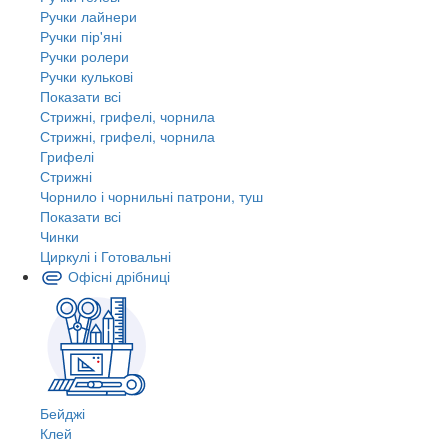
Ручки лайнери
Ручки пір'яні
Ручки ролери
Ручки кулькові
Показати всі
Стрижні, грифелі, чорнила
Стрижні, грифелі, чорнила
Грифелі
Стрижні
Чорнило і чорнильні патрони, туш
Показати всі
Чинки
Циркулі і Готовальні
Офісні дрібниці
Бейджі
Клей