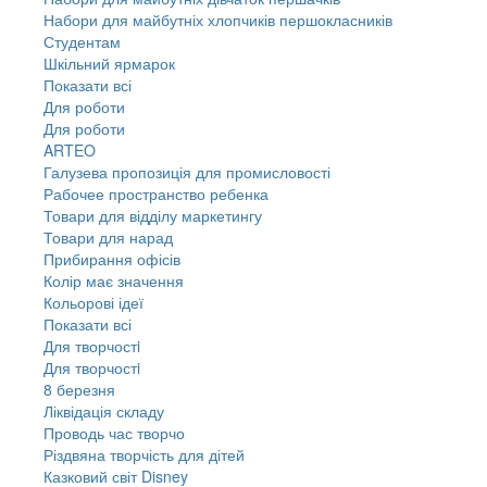
Набори для майбутніх хлопчиків першокласників
Студентам
Шкільний ярмарок
Показати всі
Для роботи
Для роботи
ARTEO
Галузева пропозиція для промисловості
Рабочее пространство ребенка
Товари для відділу маркетингу
Товари для нарад
Прибирання офісів
Колір має значення
Кольорові ідеї
Показати всі
Для творчостi
Для творчостi
8 березня
Ліквідація складу
Проводь час творчо
Різдвяна творчість для дітей
Казковий світ Disney