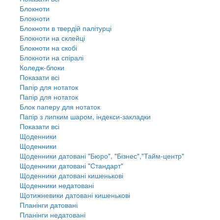
Блокноти
Блокноти
Блокноти в твердій палітурці
Блокноти на склейці
Блокноти на скобі
Блокноти на спіралі
Коледж-блоки
Показати всі
Папір для нотаток
Папір для нотаток
Блок паперу для нотаток
Папір з липким шаром, індекси-закладки
Показати всі
Щоденники
Щоденники
Щоденники датовані "Бюро", "Бізнес","Тайм-центр"
Щоденники датовані "Стандарт"
Щоденники датовані кишенькові
Щоденники недатовані
Щотижневики датовані кишенькові
Планінги датовані
Планінги недатовані