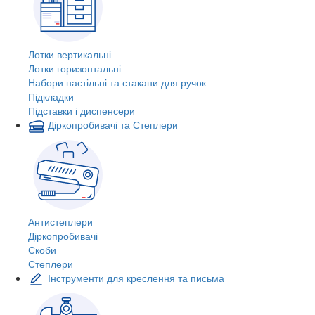
Лотки вертикальні
Лотки горизонтальні
Набори настільні та стакани для ручок
Підкладки
Підставки і диспенсери
Діркопробивачі та Степлери
Антистеплери
Діркопробивачі
Скоби
Степлери
Інструменти для креслення та письма