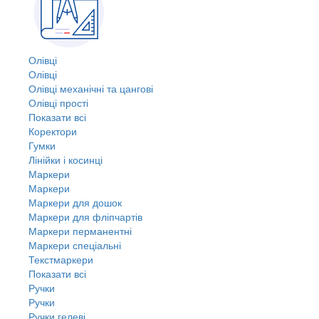
Олівці
Олівці
Олівці механічні та цангові
Олівці прості
Показати всі
Коректори
Гумки
Лінійки і косинці
Маркери
Маркери
Маркери для дошок
Маркери для фліпчартів
Маркери перманентні
Маркери спеціальні
Текстмаркери
Показати всі
Ручки
Ручки
Ручки гелеві