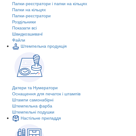
Папки-реєстратори і папки на кільцях
Папки на кільцях
Папки-реєстратори
Роздільники
Показати всі
Швидкозшивачi
Файли
Штемпельна продукція
Датери та Нумератори
Оснащення для печаток і штампів
Штампи самонабірні
Штемпельна фарба
Штемпельні подушки
Настільне приладдя