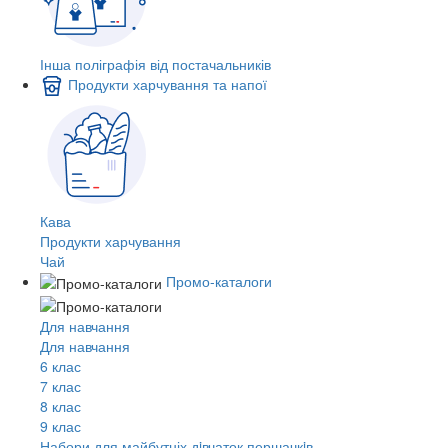
Інша поліграфія від постачальників
Продукти харчування та напої
Кава
Продукти харчування
Чай
Промо-каталоги
Для навчання
Для навчання
6 клас
7 клас
8 клас
9 клас
Набори для майбутніх дiвчаток першачкiв