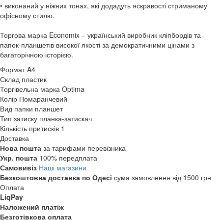
• виконаний у ніжних тонах, які додадуть яскравості стриманому
офісному стилю.
Торгова марка Economix – український виробник кліпбордів та
папок-планшетів високої якості за демократичними цінами з
багаторічною історією.
Формат
A4
Склад
пластик
Торгівельна марка
Optima
Колір
Помаранчевий
Вид папки
планшет
Тип затиску
планка-затискач
Кількість притисків
1
Доставка
Нова пошта
за тарифами перевізника
Укр. пошта
100% передплата
Самовивіз
Наші магазини
Безкоштовна доставка по Одесі
сума замовлення від 1500 грн
Оплата
LiqPay
Наложений платіж
Безготівкова оплата