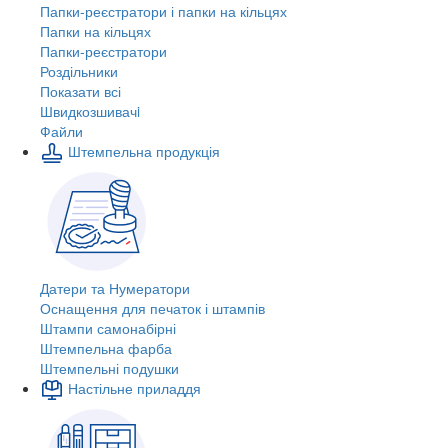
Папки-реєстратори і папки на кільцях
Папки на кільцях
Папки-реєстратори
Роздільники
Показати всі
Швидкозшивачi
Файли
Штемпельна продукція
Датери та Нумератори
Оснащення для печаток і штампів
Штампи самонабірні
Штемпельна фарба
Штемпельні подушки
Настільне приладдя