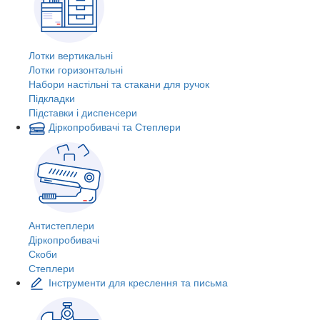
Лотки вертикальні
Лотки горизонтальні
Набори настільні та стакани для ручок
Підкладки
Підставки і диспенсери
Діркопробивачі та Степлери
Антистеплери
Діркопробивачі
Скоби
Степлери
Інструменти для креслення та письма