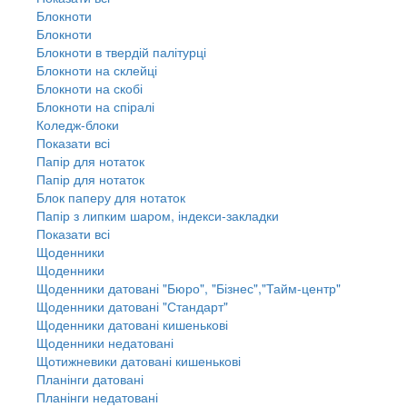
Блокноти
Блокноти
Блокноти в твердій палітурці
Блокноти на склейці
Блокноти на скобі
Блокноти на спіралі
Коледж-блоки
Показати всі
Папір для нотаток
Папір для нотаток
Блок паперу для нотаток
Папір з липким шаром, індекси-закладки
Показати всі
Щоденники
Щоденники
Щоденники датовані "Бюро", "Бізнес","Тайм-центр"
Щоденники датовані "Стандарт"
Щоденники датовані кишенькові
Щоденники недатовані
Щотижневики датовані кишенькові
Планінги датовані
Планінги недатовані