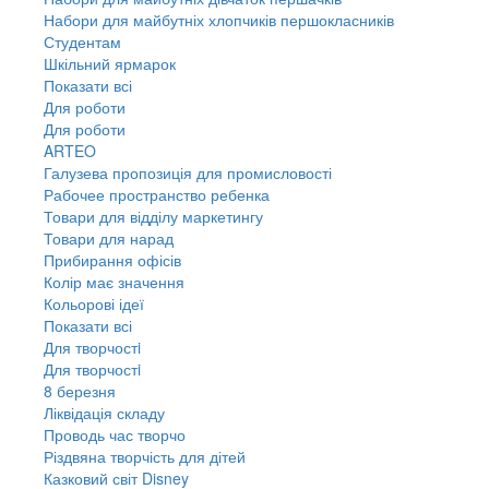
Набори для майбутніх хлопчиків першокласників
Студентам
Шкільний ярмарок
Показати всі
Для роботи
Для роботи
ARTEO
Галузева пропозиція для промисловості
Рабочее пространство ребенка
Товари для відділу маркетингу
Товари для нарад
Прибирання офісів
Колір має значення
Кольорові ідеї
Показати всі
Для творчостi
Для творчостi
8 березня
Ліквідація складу
Проводь час творчо
Різдвяна творчість для дітей
Казковий світ Disney