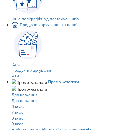
Інша поліграфія від постачальників
Продукти харчування та напої
Кава
Продукти харчування
Чай
Промо-каталоги
Для навчання
Для навчання
6 клас
7 клас
8 клас
9 клас
Набори для майбутніх дiвчаток першачкiв