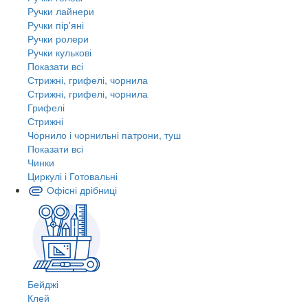
Ручки лайнери
Ручки пір'яні
Ручки ролери
Ручки кулькові
Показати всі
Стрижні, грифелі, чорнила
Стрижні, грифелі, чорнила
Грифелі
Стрижні
Чорнило і чорнильні патрони, туш
Показати всі
Чинки
Циркулі і Готовальні
Офісні дрібниці
Бейджі
Клей