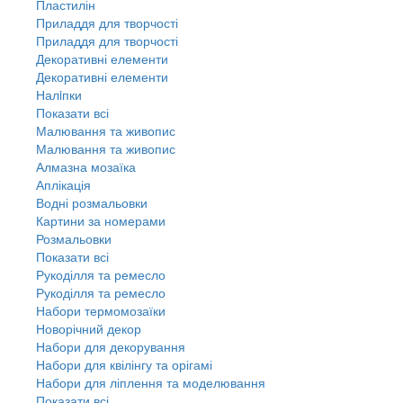
Пластилін
Приладдя для творчості
Приладдя для творчості
Декоративні елементи
Декоративні елементи
Налiпки
Показати всі
Малювання та живопис
Малювання та живопис
Алмазна мозаїка
Аплікація
Водні розмальовки
Картини за номерами
Розмальовки
Показати всі
Рукоділля та ремесло
Рукоділля та ремесло
Набори термомозаїки
Новорічний декор
Набори для декорування
Набори для квілінгу та орігамі
Набори для ліплення та моделювання
Показати всі