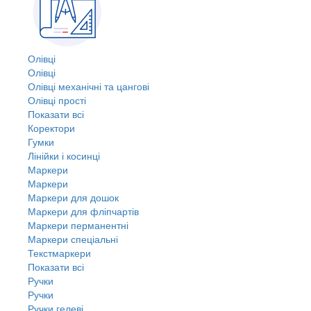
Олівці
Олівці
Олівці механічні та цангові
Олівці прості
Показати всі
Коректори
Гумки
Лінійки і косинці
Маркери
Маркери
Маркери для дошок
Маркери для фліпчартів
Маркери перманентні
Маркери спеціальні
Текстмаркери
Показати всі
Ручки
Ручки
Ручки гелеві