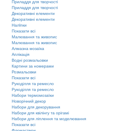
Приладдя для творчості
Приладдя для творчості
Декоративні елементи
Декоративні елементи
Налiпки
Показати всі
Малювання та живопис
Малювання та живопис
Алмазна мозаїка
Аплікація
Водні розмальовки
Картини за номерами
Розмальовки
Показати всі
Рукоділля та ремесло
Рукоділля та ремесло
Набори термомозаїки
Новорічний декор
Набори для декорування
Набори для квілінгу та орігамі
Набори для ліплення та моделювання
Показати всі
Фломастери