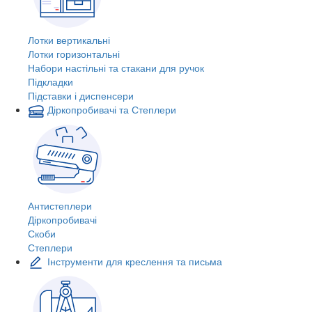
Лотки вертикальні
Лотки горизонтальні
Набори настільні та стакани для ручок
Підкладки
Підставки і диспенсери
Діркопробивачі та Степлери
Антистеплери
Діркопробивачі
Скоби
Степлери
Інструменти для креслення та письма