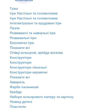
Гуаш
Ігри Настільні та головоломки
Ігри Настільні та головоломки
Інтелектуальні та ерудовані ігри
Пазли
Розвиваючі та навчальні ігри
Розважальні ігри
Економічні ігри
Показати всі
Олівці кольорові, крейда воскова
Конструктори
Конструктори
Конструктори піксельні
Конструктори керамічні
Показати всі
Акварель
Фарби пальчикові
Крейда
Набори кольорового паперу та картону
Ножиці дитячі
Пластилін