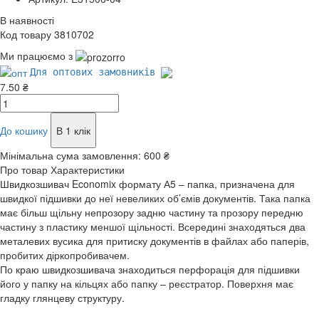
В наявності
Код товару 3810702
Ми працюємо з
Для оптових замовників
7.50 ₴
До кошику
В 1 клік
Мінімальна сума замовлення:
600 ₴
Про товар
Характеристики
Швидкозшивач Economix формату А5 – папка, призначена для
швидкої підшивки до неї невеликих об’ємів документів. Така папка
має більш щільну непрозору задню частину та прозору передню
частину з пластику меншої щільності. Всередині знаходяться два
металевих вусика для притиску документів в файлах або паперів,
пробитих діркопробивачем.
По краю швидкозшивача знаходиться перфорація для підшивки
його у папку на кільцях або папку – реєстратор. Поверхня має
гладку глянцеву структуру.