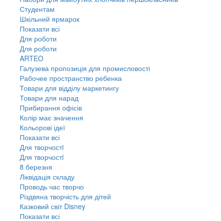
Студентам
Шкільний ярмарок
Показати всі
Для роботи
Для роботи
ARTEO
Галузева пропозиція для промисловості
Рабочее пространство ребенка
Товари для відділу маркетингу
Товари для нарад
Прибирання офісів
Колір має значення
Кольорові ідеї
Показати всі
Для творчостi
Для творчостi
8 березня
Ліквідація складу
Проводь час творчо
Різдвяна творчість для дітей
Казковий світ Disney
Показати всі