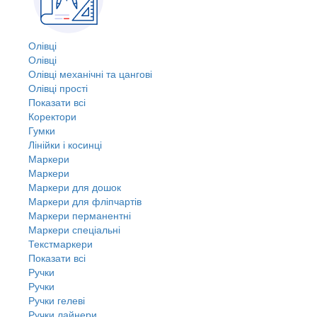
Олівці
Олівці
Олівці механічні та цангові
Олівці прості
Показати всі
Коректори
Гумки
Лінійки і косинці
Маркери
Маркери
Маркери для дошок
Маркери для фліпчартів
Маркери перманентні
Маркери спеціальні
Текстмаркери
Показати всі
Ручки
Ручки
Ручки гелеві
Ручки лайнери