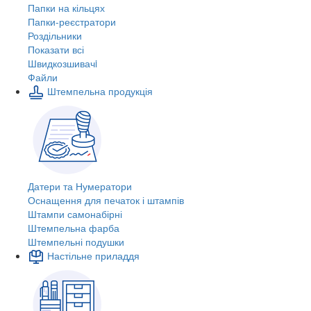
Папки на кільцях
Папки-реєстратори
Роздільники
Показати всі
Швидкозшивачi
Файли
Штемпельна продукція
Датери та Нумератори
Оснащення для печаток і штампів
Штампи самонабірні
Штемпельна фарба
Штемпельні подушки
Настільне приладдя