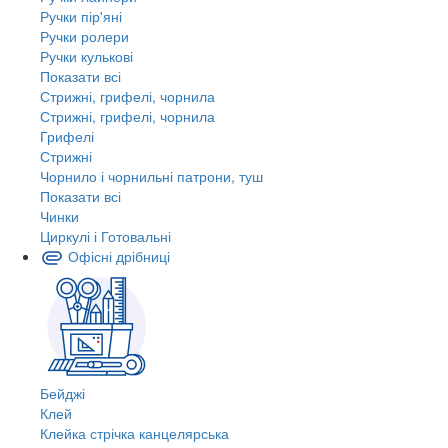
Ручки пір'яні
Ручки ролери
Ручки кулькові
Показати всі
Стрижні, грифелі, чорнила
Стрижні, грифелі, чорнила
Грифелі
Стрижні
Чорнило і чорнильні патрони, туш
Показати всі
Чинки
Циркулі і Готовальні
Офісні дрібниці
Бейджі
Клей
Клейка стрічка канцелярська