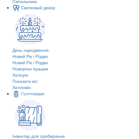
Світильники
Святковий декор
День народження
Новий Рік і Різдво
Новий Рік і Різдво
Новорічні іграшки
Хелоуін
Показати всі
Хелловін
Госптовари
Інвентар для прибирання