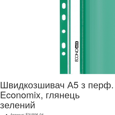
Швидкозшивач А5 з перф.
Economix, глянець
зелений
Артикул: E31506-04