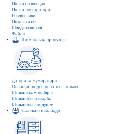
Папки на кільцях
Папки-реєстратори
Роздільники
Показати всі
Швидкозшивачi
Файли
Штемпельна продукція
Датери та Нумератори
Оснащення для печаток і штампів
Штампи самонабірні
Штемпельна фарба
Штемпельні подушки
Настільне приладдя