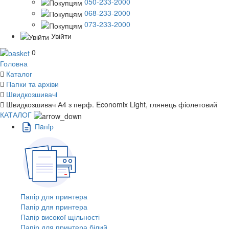
050-233-2000
068-233-2000
073-233-2000
Увійти
0
Головна
Каталог
Папки та архіви
Швидкозшивачi
Швидкозшивач А4 з перф. Economix Light, глянець фіолетовий
КАТАЛОГ
Пaпiр
Папір для принтера
Папір для принтера
Папір високої щільності
Папір для принтера білий