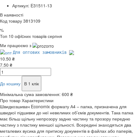
Артикул: E31511-13
В наявності
Код товару 3813109
%
Топ 10 офicних товарiв серпня
Ми працюємо з
Для оптових замовників
10.50 ₴
7.50 ₴
До кошику
В 1 клік
Мінімальна сума замовлення:
600 ₴
Про товар
Характеристики
Швидкозшивач Economix формату А4 – папка, призначена для
швидкої підшивки до неї невеликих об’ємів документів. Така папка
має більш щільну непрозору задню частину та прозору передню
частину з пластику меншої щільності. Всередині знаходяться два
металевих вусика для притиску документів в файлах або паперів,