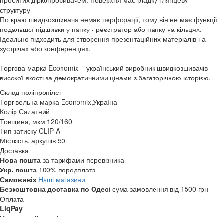
пробитих діркопробивачем. Поверхня має гладку глянцеву
структуру.
По краю швидкозшивача немає перфорації, тому він не має функції
подальшої підшивки у папку - реєстратор або папку на кільцях.
Ідеально підходить для створення презентаційних матеріалів на
зустрічах або конференціях.
Торгова марка Economix – український виробник швидкозшивачів
високої якості за демократичними цінами з багаторічною історією.
Склад
поліпропілен
Торгівельна марка
Economix,Україна
Колір
Салатний
Товщина, мкм
120/160
Тип затиску
CLIP A
Місткість, аркушів
50
Доставка
Нова пошта
за тарифами перевізника
Укр. пошта
100% передплата
Самовивіз
Наші магазини
Безкоштовна доставка по Одесі
сума замовлення від 1500 грн
Оплата
LiqPay