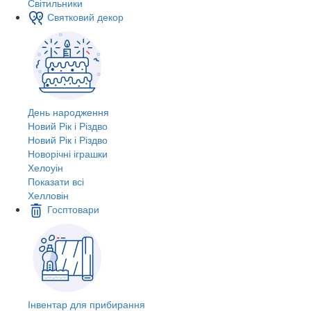
Світильники
Святковий декор
День народження
Новий Рік і Різдво
Новий Рік і Різдво
Новорічні іграшки
Хелоуін
Показати всі
Хелловін
Госптовари
Інвентар для прибирання