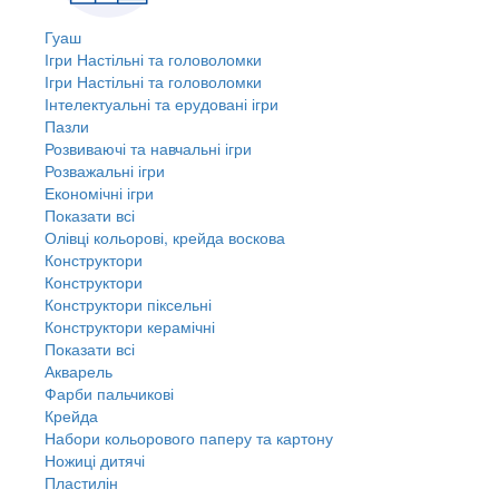
Гуаш
Ігри Настільні та головоломки
Ігри Настільні та головоломки
Інтелектуальні та ерудовані ігри
Пазли
Розвиваючі та навчальні ігри
Розважальні ігри
Економічні ігри
Показати всі
Олівці кольорові, крейда воскова
Конструктори
Конструктори
Конструктори піксельні
Конструктори керамічні
Показати всі
Акварель
Фарби пальчикові
Крейда
Набори кольорового паперу та картону
Ножиці дитячі
Пластилін