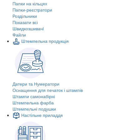
Папки на кільцях
Папки-реєстратори
Роздільники
Показати всі
Швидкозшивачi
Файли
Штемпельна продукція
Датери та Нумератори
Оснащення для печаток і штампів
Штампи самонабірні
Штемпельна фарба
Штемпельні подушки
Настільне приладдя