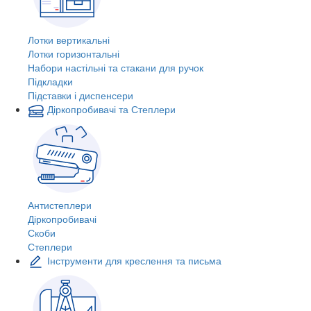
Лотки вертикальні
Лотки горизонтальні
Набори настільні та стакани для ручок
Підкладки
Підставки і диспенсери
Діркопробивачі та Степлери
Антистеплери
Діркопробивачі
Скоби
Степлери
Інструменти для креслення та письма