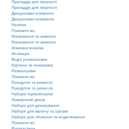
Приладдя для творчості
Приладдя для творчості
Декоративні елементи
Декоративні елементи
Налiпки
Показати всі
Малювання та живопис
Малювання та живопис
Алмазна мозаїка
Аплікація
Водні розмальовки
Картини за номерами
Розмальовки
Показати всі
Рукоділля та ремесло
Рукоділля та ремесло
Набори термомозаїки
Новорічний декор
Набори для декорування
Набори для квілінгу та орігамі
Набори для ліплення та моделювання
Показати всі
Фломастери