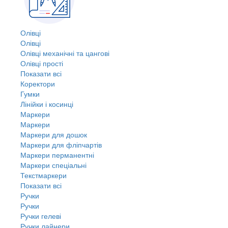
Олівці
Олівці
Олівці механічні та цангові
Олівці прості
Показати всі
Коректори
Гумки
Лінійки і косинці
Маркери
Маркери
Маркери для дошок
Маркери для фліпчартів
Маркери перманентні
Маркери спеціальні
Текстмаркери
Показати всі
Ручки
Ручки
Ручки гелеві
Ручки лайнери