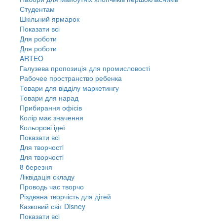
Студентам
Шкільний ярмарок
Показати всі
Для роботи
Для роботи
ARTEO
Галузева пропозиція для промисловості
Рабочее пространство ребенка
Товари для відділу маркетингу
Товари для нарад
Прибирання офісів
Колір має значення
Кольорові ідеї
Показати всі
Для творчостi
Для творчостi
8 березня
Ліквідація складу
Проводь час творчо
Різдвяна творчість для дітей
Казковий світ Disney
Показати всі