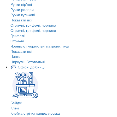
Ручки пір'яні
Ручки ролери
Ручки кулькові
Показати всі
Стрижні, грифелі, чорнила
Стрижні, грифелі, чорнила
Грифелі
Стрижні
Чорнило і чорнильні патрони, туш
Показати всі
Чинки
Циркулі і Готовальні
Офісні дрібниці
Бейджі
Клей
Клейка стрічка канцелярська