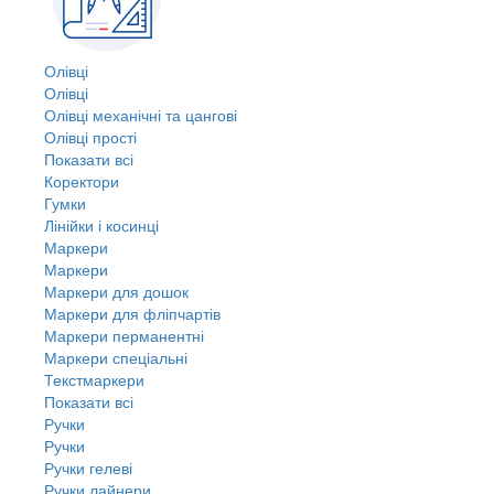
Олівці
Олівці
Олівці механічні та цангові
Олівці прості
Показати всі
Коректори
Гумки
Лінійки і косинці
Маркери
Маркери
Маркери для дошок
Маркери для фліпчартів
Маркери перманентні
Маркери спеціальні
Текстмаркери
Показати всі
Ручки
Ручки
Ручки гелеві
Ручки лайнери