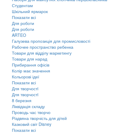
Студентам
Шкільний ярмарок
Показати всі
Для роботи
Для роботи
ARTEO
Галузева пропозиція для промисловості
Рабочее пространство ребенка
Товари для відділу маркетингу
Товари для нарад
Прибирання офісів
Колір має значення
Кольорові ідеї
Показати всі
Для творчостi
Для творчостi
8 березня
Ліквідація складу
Проводь час творчо
Різдвяна творчість для дітей
Казковий світ Disney
Показати всі