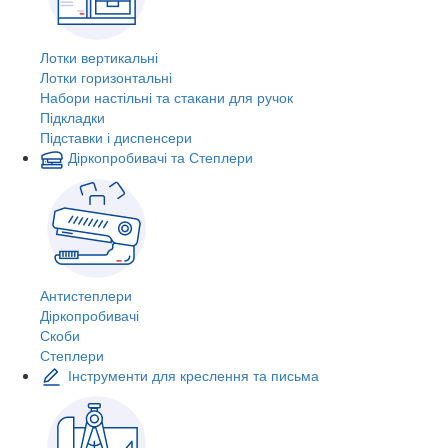
Лотки вертикальні
Лотки горизонтальні
Набори настільні та стакани для ручок
Підкладки
Підставки і диспенсери
Діркопробивачі та Степлери
Антистеплери
Діркопробивачі
Скоби
Степлери
Інструменти для креслення та письма