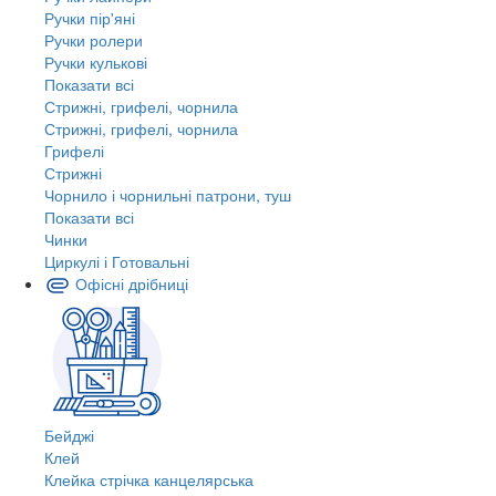
Ручки пір'яні
Ручки ролери
Ручки кулькові
Показати всі
Стрижні, грифелі, чорнила
Стрижні, грифелі, чорнила
Грифелі
Стрижні
Чорнило і чорнильні патрони, туш
Показати всі
Чинки
Циркулі і Готовальні
Офісні дрібниці
Бейджі
Клей
Клейка стрічка канцелярська