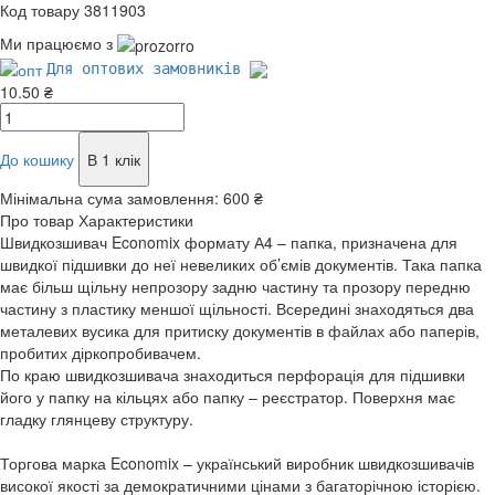
Код товару 3811903
Ми працюємо з
Для оптових замовників
10.50 ₴
До кошику
В 1 клік
Мінімальна сума замовлення:
600 ₴
Про товар
Характеристики
Швидкозшивач Economix формату А4 – папка, призначена для
швидкої підшивки до неї невеликих об’ємів документів. Така папка
має більш щільну непрозору задню частину та прозору передню
частину з пластику меншої щільності. Всередині знаходяться два
металевих вусика для притиску документів в файлах або паперів,
пробитих діркопробивачем.
По краю швидкозшивача знаходиться перфорація для підшивки
його у папку на кільцях або папку – реєстратор. Поверхня має
гладку глянцеву структуру.
Торгова марка Economix – український виробник швидкозшивачів
високої якості за демократичними цінами з багаторічною історією.