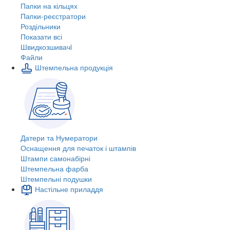
Папки на кільцях
Папки-реєстратори
Роздільники
Показати всі
Швидкозшивачi
Файли
Штемпельна продукція
Датери та Нумератори
Оснащення для печаток і штампів
Штампи самонабірні
Штемпельна фарба
Штемпельні подушки
Настільне приладдя