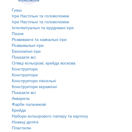
Гуаш
Ігри Настільні та головоломки
Ігри Настільні та головоломки
Інтелектуальні та ерудовані ігри
Пазли
Розвиваючі та навчальні ігри
Розважальні ігри
Економічні ігри
Показати всі
Олівці кольорові, крейда воскова
Конструктори
Конструктори
Конструктори піксельні
Конструктори керамічні
Показати всі
Акварель
Фарби пальчикові
Крейда
Набори кольорового паперу та картону
Ножиці дитячі
Пластилін