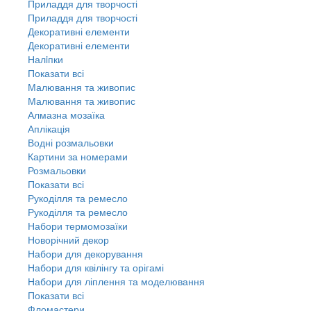
Приладдя для творчості
Приладдя для творчості
Декоративні елементи
Декоративні елементи
Налiпки
Показати всі
Малювання та живопис
Малювання та живопис
Алмазна мозаїка
Аплікація
Водні розмальовки
Картини за номерами
Розмальовки
Показати всі
Рукоділля та ремесло
Рукоділля та ремесло
Набори термомозаїки
Новорічний декор
Набори для декорування
Набори для квілінгу та орігамі
Набори для ліплення та моделювання
Показати всі
Фломастери