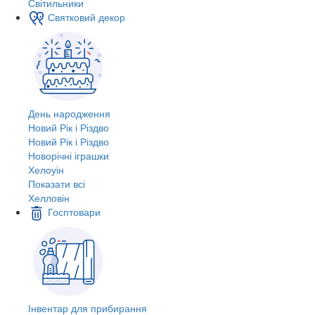
Світильники
Святковий декор
День народження
Новий Рік і Різдво
Новий Рік і Різдво
Новорічні іграшки
Хелоуін
Показати всі
Хелловін
Госптовари
Інвентар для прибирання