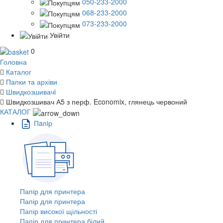
050-233-2000
068-233-2000
073-233-2000
Увійти
0
Головна
Каталог
Папки та архіви
Швидкозшивачi
Швидкозшивач А5 з перф. Economix, глянець червоний
КАТАЛОГ
Пaпiр
Папір для принтера
Папір для принтера
Папір високої щільності
Папір для принтера білий