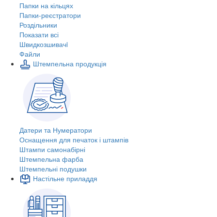
Папки на кільцях
Папки-реєстратори
Роздільники
Показати всі
Швидкозшивачi
Файли
Штемпельна продукція
Датери та Нумератори
Оснащення для печаток і штампів
Штампи самонабірні
Штемпельна фарба
Штемпельні подушки
Настільне приладдя