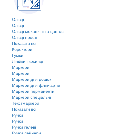
Олівці
Олівці
Олівці механічні та цангові
Олівці прості
Показати всі
Коректори
Гумки
Лінійки і косинці
Маркери
Маркери
Маркери для дошок
Маркери для фліпчартів
Маркери перманентні
Маркери спеціальні
Текстмаркери
Показати всі
Ручки
Ручки
Ручки гелеві
Ручки лайнери