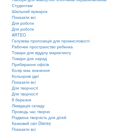
Студентам
Шкільний ярмарок
Показати всі
Для роботи
Для роботи
ARTEO
Галузева пропозиція для промисловості
Рабочее пространство ребенка
Товари для відділу маркетингу
Товари для нарад
Прибирання офісів
Колір має значення
Кольорові ідеї
Показати всі
Для творчостi
Для творчостi
8 березня
Ліквідація складу
Проводь час творчо
Різдвяна творчість для дітей
Казковий світ Disney
Показати всі