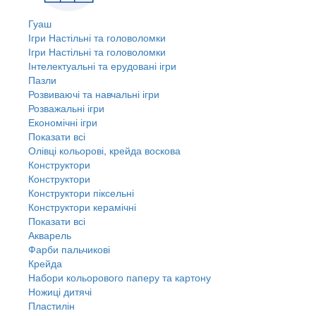
Гуаш
Ігри Настільні та головоломки
Ігри Настільні та головоломки
Інтелектуальні та ерудовані ігри
Пазли
Розвиваючі та навчальні ігри
Розважальні ігри
Економічні ігри
Показати всі
Олівці кольорові, крейда воскова
Конструктори
Конструктори
Конструктори піксельні
Конструктори керамічні
Показати всі
Акварель
Фарби пальчикові
Крейда
Набори кольорового паперу та картону
Ножиці дитячі
Пластилін