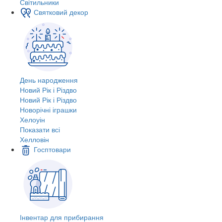
Світильники
Святковий декор
День народження
Новий Рік і Різдво
Новий Рік і Різдво
Новорічні іграшки
Хелоуін
Показати всі
Хелловін
Госптовари
Інвентар для прибирання