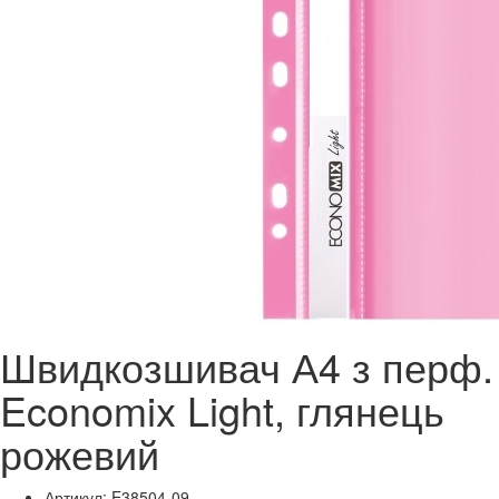
Швидкозшивач А4 з перф.
Economix Light, глянець
рожевий
Артикул: E38504-09