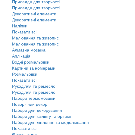
Приладдя для творчості
Приладдя для творчості
Декоративні елементи
Декоративні елементи
Налiпки
Показати всі
Малювання та живопис
Малювання та живопис
Алмазна мозаїка
Аплікація
Водні розмальовки
Картини за номерами
Розмальовки
Показати всі
Рукоділля та ремесло
Рукоділля та ремесло
Набори термомозаїки
Новорічний декор
Набори для декорування
Набори для квілінгу та орігамі
Набори для ліплення та моделювання
Показати всі
Фломастери