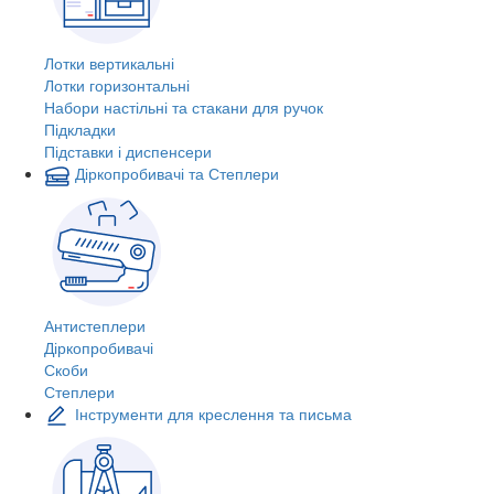
Лотки вертикальні
Лотки горизонтальні
Набори настільні та стакани для ручок
Підкладки
Підставки і диспенсери
Діркопробивачі та Степлери
Антистеплери
Діркопробивачі
Скоби
Степлери
Інструменти для креслення та письма