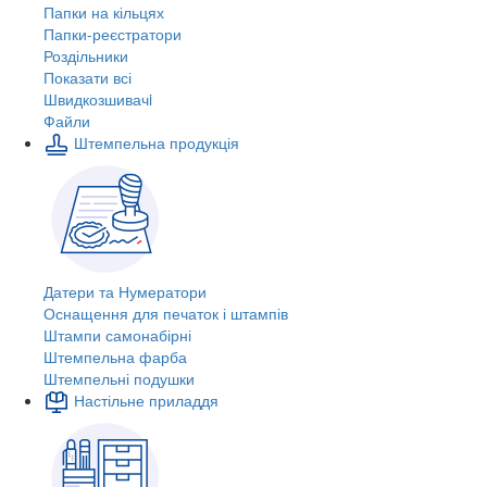
Папки на кільцях
Папки-реєстратори
Роздільники
Показати всі
Швидкозшивачi
Файли
Штемпельна продукція
Датери та Нумератори
Оснащення для печаток і штампів
Штампи самонабірні
Штемпельна фарба
Штемпельні подушки
Настільне приладдя