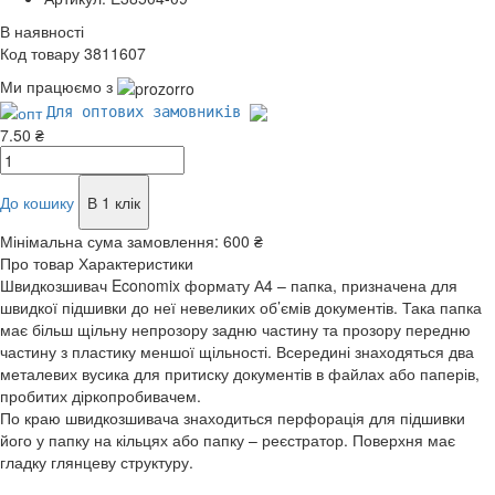
В наявності
Код товару 3811607
Ми працюємо з
Для оптових замовників
7.50 ₴
До кошику
В 1 клік
Мінімальна сума замовлення:
600 ₴
Про товар
Характеристики
Швидкозшивач Economix формату А4 – папка, призначена для
швидкої підшивки до неї невеликих об’ємів документів. Така папка
має більш щільну непрозору задню частину та прозору передню
частину з пластику меншої щільності. Всередині знаходяться два
металевих вусика для притиску документів в файлах або паперів,
пробитих діркопробивачем.
По краю швидкозшивача знаходиться перфорація для підшивки
його у папку на кільцях або папку – реєстратор. Поверхня має
гладку глянцеву структуру.