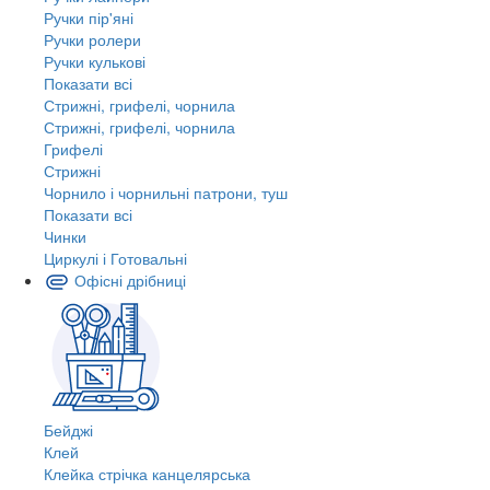
Ручки пір'яні
Ручки ролери
Ручки кулькові
Показати всі
Стрижні, грифелі, чорнила
Стрижні, грифелі, чорнила
Грифелі
Стрижні
Чорнило і чорнильні патрони, туш
Показати всі
Чинки
Циркулі і Готовальні
Офісні дрібниці
Бейджі
Клей
Клейка стрічка канцелярська