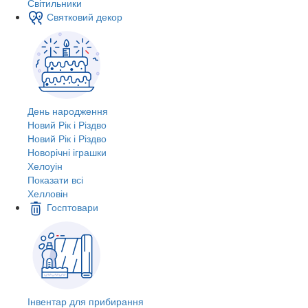
Світильники
Святковий декор
День народження
Новий Рік і Різдво
Новий Рік і Різдво
Новорічні іграшки
Хелоуін
Показати всі
Хелловін
Госптовари
Інвентар для прибирання