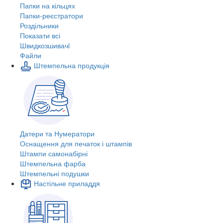
Папки на кільцях
Папки-реєстратори
Роздільники
Показати всі
Швидкозшивачi
Файли
Штемпельна продукція
Датери та Нумератори
Оснащення для печаток і штампів
Штампи самонабірні
Штемпельна фарба
Штемпельні подушки
Настільне приладдя