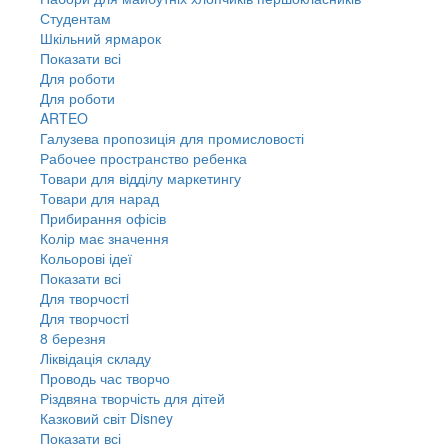
Студентам
Шкільний ярмарок
Показати всі
Для роботи
Для роботи
ARTEO
Галузева пропозиція для промисловості
Рабочее пространство ребенка
Товари для відділу маркетингу
Товари для нарад
Прибирання офісів
Колір має значення
Кольорові ідеї
Показати всі
Для творчостi
Для творчостi
8 березня
Ліквідація складу
Проводь час творчо
Різдвяна творчість для дітей
Казковий світ Disney
Показати всі