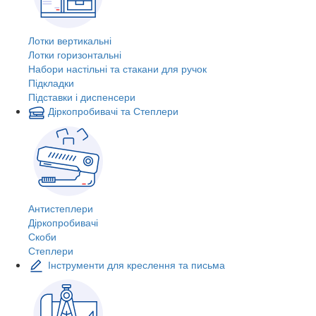
Лотки вертикальні
Лотки горизонтальні
Набори настільні та стакани для ручок
Підкладки
Підставки і диспенсери
Діркопробивачі та Степлери
Антистеплери
Діркопробивачі
Скоби
Степлери
Інструменти для креслення та письма