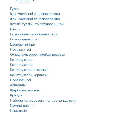
Гуаш
Ігри Настільні та головоломки
Ігри Настільні та головоломки
Інтелектуальні та ерудовані ігри
Пазли
Розвиваючі та навчальні ігри
Розважальні ігри
Економічні ігри
Показати всі
Олівці кольорові, крейда воскова
Конструктори
Конструктори
Конструктори піксельні
Конструктори керамічні
Показати всі
Акварель
Фарби пальчикові
Крейда
Набори кольорового паперу та картону
Ножиці дитячі
Пластилін