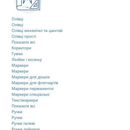
Олівці
Олівці
Олівці механічні та цангові
Олівці прості
Показати всі
Коректори
Гумки
Лінійки і косинці
Маркери
Маркери
Маркери для дошок
Маркери для фліпчартів
Маркери перманентні
Маркери спеціальні
Текстмаркери
Показати всі
Ручки
Ручки
Ручки гелеві
Ручки лайнери