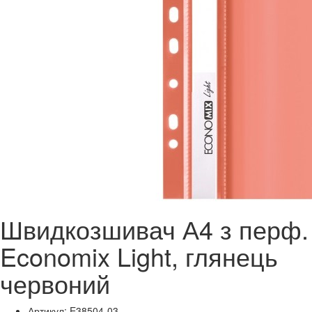
Швидкозшивач А4 з перф.
Economix Light, глянець
червоний
Артикул: E38504-03