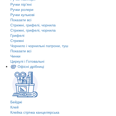
Ручки пір'яні
Ручки ролери
Ручки кулькові
Показати всі
Стрижні, грифелі, чорнила
Стрижні, грифелі, чорнила
Грифелі
Стрижні
Чорнило і чорнильні патрони, туш
Показати всі
Чинки
Циркулі і Готовальні
Офісні дрібниці
Бейджі
Клей
Клейка стрічка канцелярська