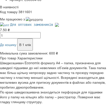
В наявності
Код товару 3811601
Ми працюємо з
Для оптових замовників
7.50 ₴
До кошику
В 1 клік
Мінімальна сума замовлення:
600 ₴
Про товар
Характеристики
Швидкозшивач Economix формату А4 – папка, призначена для
швидкої підшивки до неї невеликих об’ємів документів. Така папка
має більш щільну непрозору задню частину та прозору передню
частину з пластику меншої щільності. Всередині знаходяться два
металевих вусика для притиску документів в файлах або паперів,
пробитих діркопробивачем.
По краю швидкозшивача знаходиться перфорація для підшивки
його у папку на кільцях або папку – реєстратор. Поверхня має
гладку глянцеву структуру.