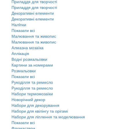
Приладдя для творчості
Приладдя для творчості
Декоративні елементи
Декоративні елементи
Налiпки
Показати всі
Малювання та живопис
Малювання та живопис
Алмазна мозаїка
Аплікація
Водні розмальовки
Картини за номерами
Розмальовки
Показати всі
Рукоділля та ремесло
Рукоділля та ремесло
Набори термомозаїки
Новорічний декор
Набори для декорування
Набори для квілінгу та орігамі
Набори для ліплення та моделювання
Показати всі
Фломастери