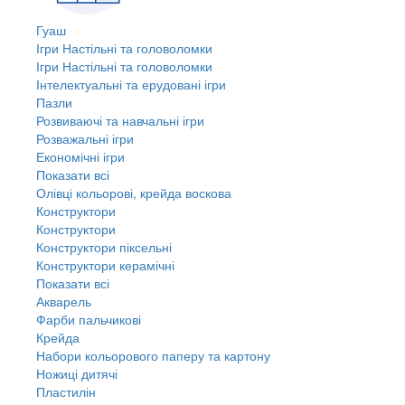
Гуаш
Ігри Настільні та головоломки
Ігри Настільні та головоломки
Інтелектуальні та ерудовані ігри
Пазли
Розвиваючі та навчальні ігри
Розважальні ігри
Економічні ігри
Показати всі
Олівці кольорові, крейда воскова
Конструктори
Конструктори
Конструктори піксельні
Конструктори керамічні
Показати всі
Акварель
Фарби пальчикові
Крейда
Набори кольорового паперу та картону
Ножиці дитячі
Пластилін