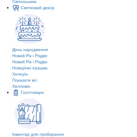
Світильники
Святковий декор
День народження
Новий Рік і Різдво
Новий Рік і Різдво
Новорічні іграшки
Хелоуін
Показати всі
Хелловін
Госптовари
Інвентар для прибирання