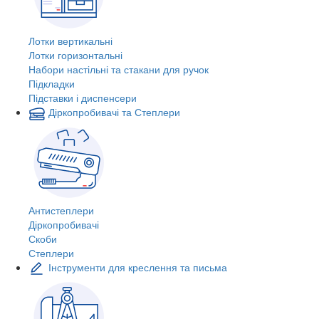
Лотки вертикальні
Лотки горизонтальні
Набори настільні та стакани для ручок
Підкладки
Підставки і диспенсери
Діркопробивачі та Степлери
Антистеплери
Діркопробивачі
Скоби
Степлери
Інструменти для креслення та письма