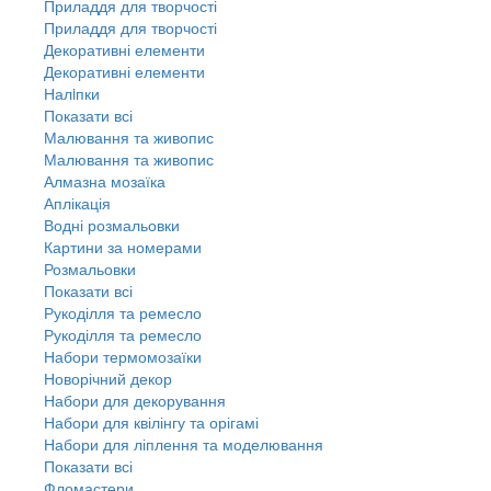
Приладдя для творчості
Приладдя для творчості
Декоративні елементи
Декоративні елементи
Налiпки
Показати всі
Малювання та живопис
Малювання та живопис
Алмазна мозаїка
Аплікація
Водні розмальовки
Картини за номерами
Розмальовки
Показати всі
Рукоділля та ремесло
Рукоділля та ремесло
Набори термомозаїки
Новорічний декор
Набори для декорування
Набори для квілінгу та орігамі
Набори для ліплення та моделювання
Показати всі
Фломастери