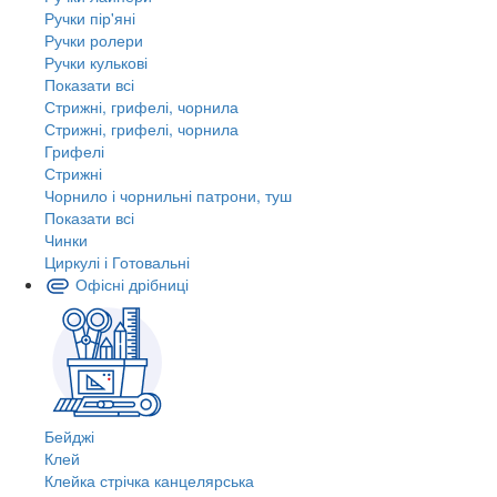
Ручки пір'яні
Ручки ролери
Ручки кулькові
Показати всі
Стрижні, грифелі, чорнила
Стрижні, грифелі, чорнила
Грифелі
Стрижні
Чорнило і чорнильні патрони, туш
Показати всі
Чинки
Циркулі і Готовальні
Офісні дрібниці
Бейджі
Клей
Клейка стрічка канцелярська