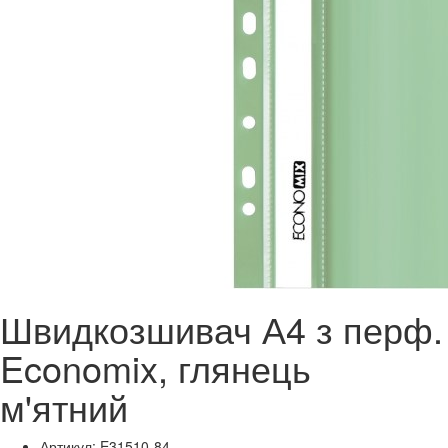
Швидкозшивач А4 з перф.
Economix, глянець
м'ятний
Артикул: E31510-84