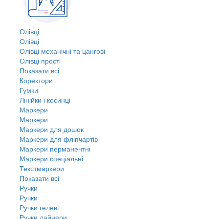
Олівці
Олівці
Олівці механічні та цангові
Олівці прості
Показати всі
Коректори
Гумки
Лінійки і косинці
Маркери
Маркери
Маркери для дошок
Маркери для фліпчартів
Маркери перманентні
Маркери спеціальні
Текстмаркери
Показати всі
Ручки
Ручки
Ручки гелеві
Ручки лайнери