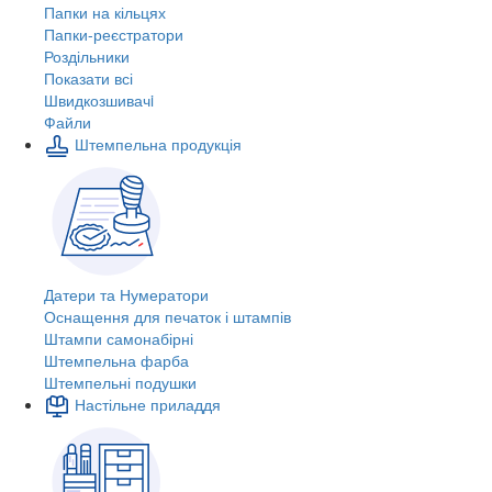
Папки на кільцях
Папки-реєстратори
Роздільники
Показати всі
Швидкозшивачi
Файли
Штемпельна продукція
Датери та Нумератори
Оснащення для печаток і штампів
Штампи самонабірні
Штемпельна фарба
Штемпельні подушки
Настільне приладдя