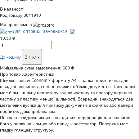
В наявності
Код товару 3811910
Ми працюємо з
Для оптових замовників
10.50 ₴
До кошику
В 1 клік
Мінімальна сума замовлення:
600 ₴
Про товар
Характеристики
Швидкозшивач Economix формату А4 – папка, призначена для
швидкої підшивки до неї невеликих об’ємів документів. Така папка
має більш щільну непрозору задню частину та прозору передню
частину з пластику меншої щільності. Всередині знаходяться два
металевих вусика для притиску документів в файлах або паперів,
пробитих діркопробивачем.
По краю швидкозшивача знаходиться перфорація для підшивки
його у папку на кільцях або папку – реєстратор. Поверхня має
гладку глянцеву структуру.