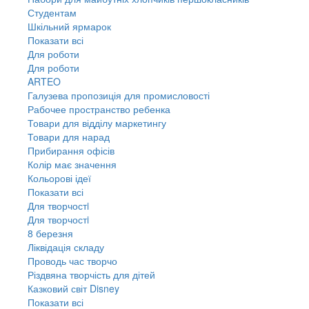
Студентам
Шкільний ярмарок
Показати всі
Для роботи
Для роботи
ARTEO
Галузева пропозиція для промисловості
Рабочее пространство ребенка
Товари для відділу маркетингу
Товари для нарад
Прибирання офісів
Колір має значення
Кольорові ідеї
Показати всі
Для творчостi
Для творчостi
8 березня
Ліквідація складу
Проводь час творчо
Різдвяна творчість для дітей
Казковий світ Disney
Показати всі