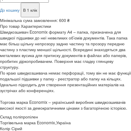
До кошику
В 1 клік
Мінімальна сума замовлення:
600 ₴
Про товар
Характеристики
Швидкозшивач Economix формату А4 – папка, призначена для
швидкої підшивки до неї невеликих об’ємів документів. Така папка
має більш щільну непрозору задню частину та прозору передню
частину з пластику меншої щільності. Всередині знаходяться два
металевих вусика для притиску документів в файлах або паперів,
пробитих діркопробивачем. Поверхня має гладку глянцеву
структуру.
По краю швидкозшивача немає перфорації, тому він не має функції
подальшої підшивки у папку - реєстратор або папку на кільцях.
Ідеально підходить для створення презентаційних матеріалів на
зустрічах або конференціях.
Торгова марка Economix – український виробник швидкозшивачів
високої якості за демократичними цінами з багаторічною історією.
Склад
поліпропілен
Торгівельна марка
Economix,Україна
Колір
Сірий