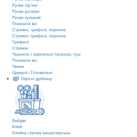
Ручки пір'яні
Ручки ролери
Ручки кулькові
Показати всі
Стрижні, грифелі, чорнила
Стрижні, грифелі, чорнила
Грифелі
Стрижні
Чорнило і чорнильні патрони, туш
Показати всі
Чинки
Циркулі і Готовальні
Офісні дрібниці
Бейджі
Клей
Клейка стрічка канцелярська