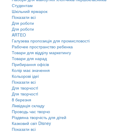
Студентам
Шкільний ярмарок
Показати всі
Для роботи
Для роботи
ARTEO
Галузева пропозиція для промисловості
Рабочее пространство ребенка
Товари для відділу маркетингу
Товари для нарад
Прибирання офісів
Колір має значення
Кольорові ідеї
Показати всі
Для творчостi
Для творчостi
8 березня
Ліквідація складу
Проводь час творчо
Різдвяна творчість для дітей
Казковий світ Disney
Показати всі