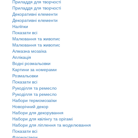
Приладдя для творчості
Приладдя для творчості
Декоративні елементи
Декоративні елементи
Налiпки
Показати всі
Малювання та живопис
Малювання та живопис
Алмазна мозаїка
Аплікація
Водні розмальовки
Картини за номерами
Розмальовки
Показати всі
Рукоділля та ремесло
Рукоділля та ремесло
Набори термомозаїки
Новорічний декор
Набори для декорування
Набори для квілінгу та орігамі
Набори для ліплення та моделювання
Показати всі
Фломастери