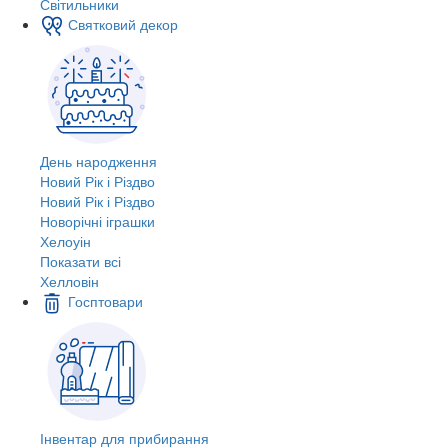
Світильники
Святковий декор
День народження
Новий Рік і Різдво
Новий Рік і Різдво
Новорічні іграшки
Хелоуін
Показати всі
Хелловін
Госптовари
Інвентар для прибирання