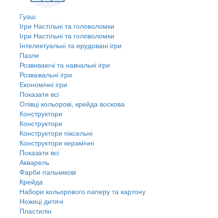
Гуаш
Ігри Настільні та головоломки
Ігри Настільні та головоломки
Інтелектуальні та ерудовані ігри
Пазли
Розвиваючі та навчальні ігри
Розважальні ігри
Економічні ігри
Показати всі
Олівці кольорові, крейда воскова
Конструктори
Конструктори
Конструктори піксельні
Конструктори керамічні
Показати всі
Акварель
Фарби пальчикові
Крейда
Набори кольорового паперу та картону
Ножиці дитячі
Пластилін