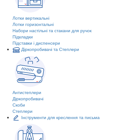
Лотки вертикальні
Лотки горизонтальні
Набори настільні та стакани для ручок
Підкладки
Підставки і диспенсери
Діркопробивачі та Степлери
Антистеплери
Діркопробивачі
Скоби
Степлери
Інструменти для креслення та письма