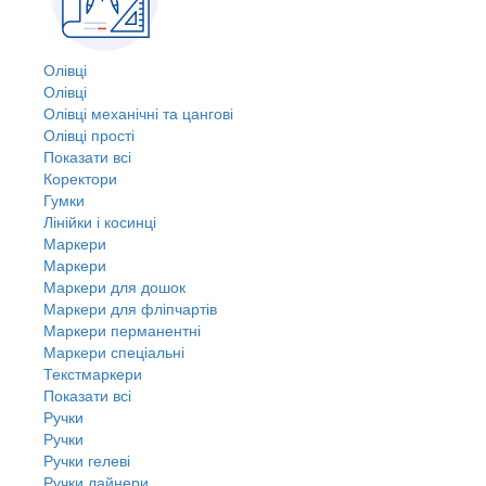
Олівці
Олівці
Олівці механічні та цангові
Олівці прості
Показати всі
Коректори
Гумки
Лінійки і косинці
Маркери
Маркери
Маркери для дошок
Маркери для фліпчартів
Маркери перманентні
Маркери спеціальні
Текстмаркери
Показати всі
Ручки
Ручки
Ручки гелеві
Ручки лайнери