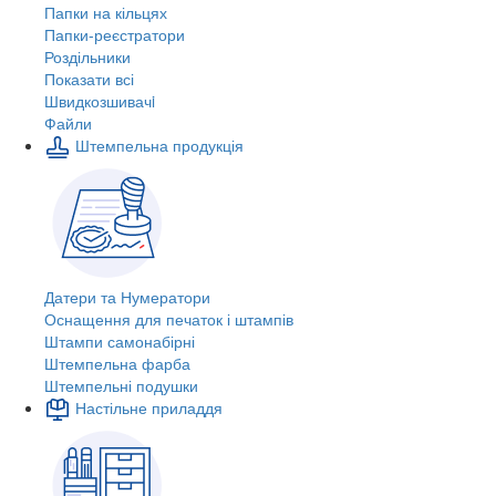
Папки на кільцях
Папки-реєстратори
Роздільники
Показати всі
Швидкозшивачi
Файли
Штемпельна продукція
Датери та Нумератори
Оснащення для печаток і штампів
Штампи самонабірні
Штемпельна фарба
Штемпельні подушки
Настільне приладдя