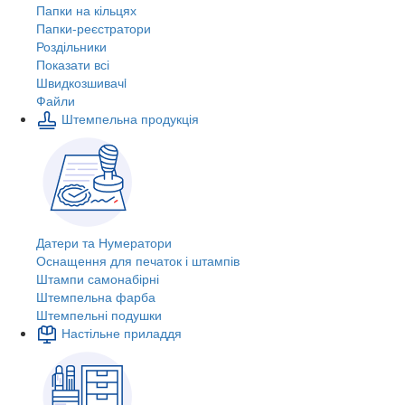
Папки на кільцях
Папки-реєстратори
Роздільники
Показати всі
Швидкозшивачi
Файли
Штемпельна продукція
Датери та Нумератори
Оснащення для печаток і штампів
Штампи самонабірні
Штемпельна фарба
Штемпельні подушки
Настільне приладдя