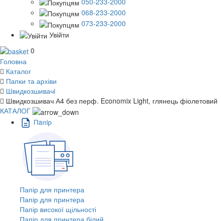
050-233-2000
068-233-2000
073-233-2000
Увійти
0
Головна
Каталог
Папки та архіви
Швидкозшивачi
Швидкозшивач А4 без перф. Economix Light, глянець фіолетовий
КАТАЛОГ
Пaпiр
Папір для принтера
Папір для принтера
Папір високої щільності
Папір для принтера білий