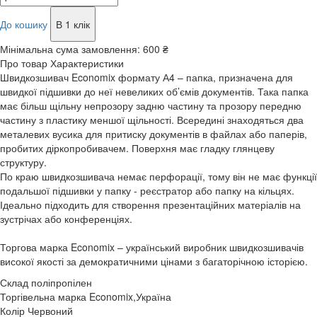
До кошику
В 1 клік
Мінімальна сума замовлення:
600 ₴
Про товар
Характеристики
Швидкозшивач Economix формату А4 – папка, призначена для
швидкої підшивки до неї невеликих об’ємів документів. Така папка
має більш щільну непрозору задню частину та прозору передню
частину з пластику меншої щільності. Всередині знаходяться два
металевих вусика для притиску документів в файлах або паперів,
пробитих діркопробивачем. Поверхня має гладку глянцеву
структуру.
По краю швидкозшивача немає перфорації, тому він не має функції
подальшої підшивки у папку - реєстратор або папку на кільцях.
Ідеально підходить для створення презентаційних матеріалів на
зустрічах або конференціях.
Торгова марка Economix – український виробник швидкозшивачів
високої якості за демократичними цінами з багаторічною історією.
Склад
поліпропілен
Торгівельна марка
Economix,Україна
Колір
Червоний