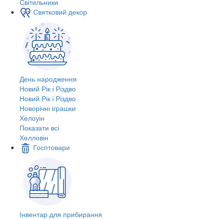
Світильники
Святковий декор
День народження
Новий Рік і Різдво
Новий Рік і Різдво
Новорічні іграшки
Хелоуін
Показати всі
Хелловін
Госптовари
Інвентар для прибирання