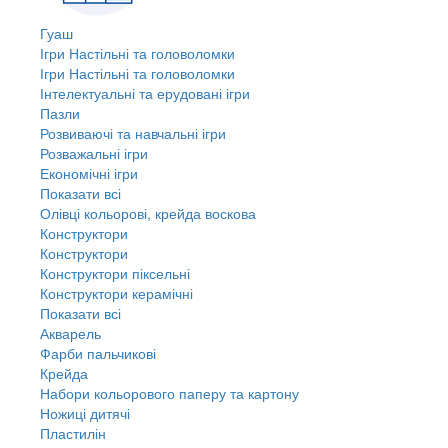
Гуаш
Ігри Настільні та головоломки
Ігри Настільні та головоломки
Інтелектуальні та ерудовані ігри
Пазли
Розвиваючі та навчальні ігри
Розважальні ігри
Економічні ігри
Показати всі
Олівці кольорові, крейда воскова
Конструктори
Конструктори
Конструктори піксельні
Конструктори керамічні
Показати всі
Акварель
Фарби пальчикові
Крейда
Набори кольорового паперу та картону
Ножиці дитячі
Пластилін