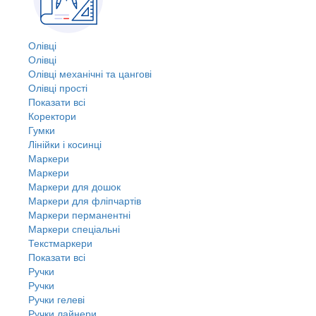
Олівці
Олівці
Олівці механічні та цангові
Олівці прості
Показати всі
Коректори
Гумки
Лінійки і косинці
Маркери
Маркери
Маркери для дошок
Маркери для фліпчартів
Маркери перманентні
Маркери спеціальні
Текстмаркери
Показати всі
Ручки
Ручки
Ручки гелеві
Ручки лайнери