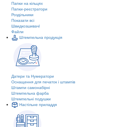
Папки на кільцях
Папки-реєстратори
Роздільники
Показати всі
Швидкозшивачi
Файли
Штемпельна продукція
Датери та Нумератори
Оснащення для печаток і штампів
Штампи самонабірні
Штемпельна фарба
Штемпельні подушки
Настільне приладдя