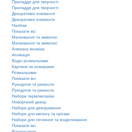
Приладдя для творчості
Приладдя для творчості
Декоративні елементи
Декоративні елементи
Налiпки
Показати всі
Малювання та живопис
Малювання та живопис
Алмазна мозаїка
Аплікація
Водні розмальовки
Картини за номерами
Розмальовки
Показати всі
Рукоділля та ремесло
Рукоділля та ремесло
Набори термомозаїки
Новорічний декор
Набори для декорування
Набори для квілінгу та орігамі
Набори для ліплення та моделювання
Показати всі
Фломастери