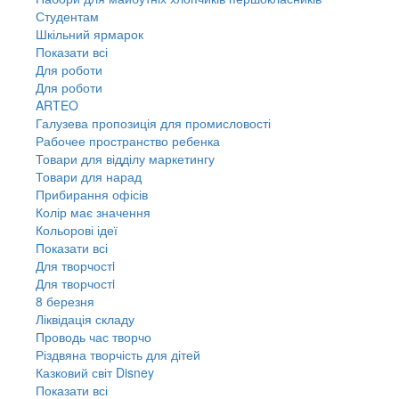
Студентам
Шкільний ярмарок
Показати всі
Для роботи
Для роботи
ARTEO
Галузева пропозиція для промисловості
Рабочее пространство ребенка
Товари для відділу маркетингу
Товари для нарад
Прибирання офісів
Колір має значення
Кольорові ідеї
Показати всі
Для творчостi
Для творчостi
8 березня
Ліквідація складу
Проводь час творчо
Різдвяна творчість для дітей
Казковий світ Disney
Показати всі