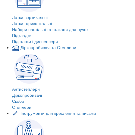
Лотки вертикальні
Лотки горизонтальні
Набори настільні та стакани для ручок
Підкладки
Підставки і диспенсери
Діркопробивачі та Степлери
Антистеплери
Діркопробивачі
Скоби
Степлери
Інструменти для креслення та письма