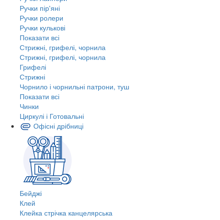
Ручки пір'яні
Ручки ролери
Ручки кулькові
Показати всі
Стрижні, грифелі, чорнила
Стрижні, грифелі, чорнила
Грифелі
Стрижні
Чорнило і чорнильні патрони, туш
Показати всі
Чинки
Циркулі і Готовальні
Офісні дрібниці
Бейджі
Клей
Клейка стрічка канцелярська