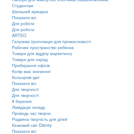
Студентам
Шкільний ярмарок
Показати всі
Для роботи
Для роботи
ARTEO
Галузева пропозиція для промисловості
Рабочее пространство ребенка
Товари для відділу маркетингу
Товари для нарад
Прибирання офісів
Колір має значення
Кольорові ідеї
Показати всі
Для творчостi
Для творчостi
8 березня
Ліквідація складу
Проводь час творчо
Різдвяна творчість для дітей
Казковий світ Disney
Показати всі