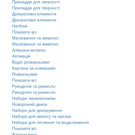
Приладдя для творчості
Приладдя для творчості
Декоративні елементи
Декоративні елементи
Налiпки
Показати всі
Малювання та живопис
Малювання та живопис
Алмазна мозаїка
Аплікація
Водні розмальовки
Картини за номерами
Розмальовки
Показати всі
Рукоділля та ремесло
Рукоділля та ремесло
Набори термомозаїки
Новорічний декор
Набори для декорування
Набори для квілінгу та орігамі
Набори для ліплення та моделювання
Показати всі
Фломастери