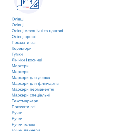
Олівці
Олівці
Олівці механічні та цангові
Олівці прості
Показати всі
Коректори
Гумки
Лінійки і косинці
Маркери
Маркери
Маркери для дошок
Маркери для фліпчартів
Маркери перманентні
Маркери спеціальні
Текстмаркери
Показати всі
Ручки
Ручки
Ручки гелеві
Ручки лайнери