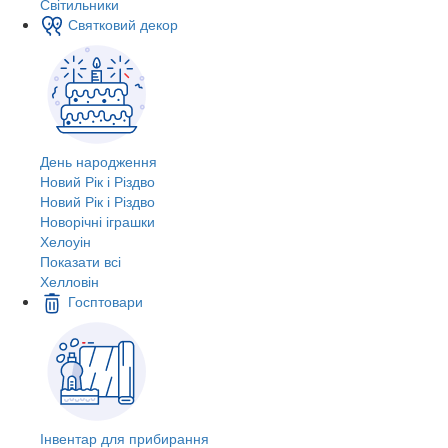
Світильники
Святковий декор
День народження
Новий Рік і Різдво
Новий Рік і Різдво
Новорічні іграшки
Хелоуін
Показати всі
Хелловін
Госптовари
Інвентар для прибирання