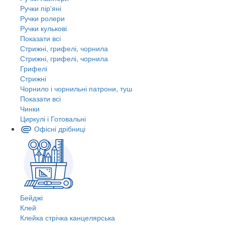
Ручки пір'яні
Ручки ролери
Ручки кулькові
Показати всі
Стрижні, грифелі, чорнила
Стрижні, грифелі, чорнила
Грифелі
Стрижні
Чорнило і чорнильні патрони, туш
Показати всі
Чинки
Циркулі і Готовальні
Офісні дрібниці
Бейджі
Клей
Клейка стрічка канцелярська