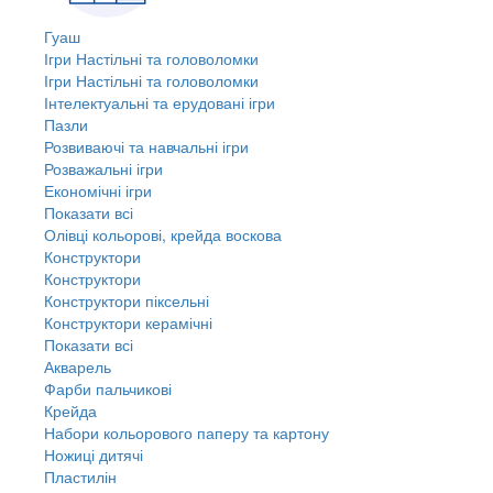
Гуаш
Ігри Настільні та головоломки
Ігри Настільні та головоломки
Інтелектуальні та ерудовані ігри
Пазли
Розвиваючі та навчальні ігри
Розважальні ігри
Економічні ігри
Показати всі
Олівці кольорові, крейда воскова
Конструктори
Конструктори
Конструктори піксельні
Конструктори керамічні
Показати всі
Акварель
Фарби пальчикові
Крейда
Набори кольорового паперу та картону
Ножиці дитячі
Пластилін