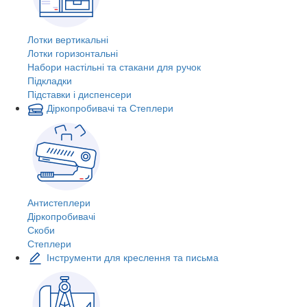
Лотки вертикальні
Лотки горизонтальні
Набори настільні та стакани для ручок
Підкладки
Підставки і диспенсери
Діркопробивачі та Степлери
Антистеплери
Діркопробивачі
Скоби
Степлери
Інструменти для креслення та письма