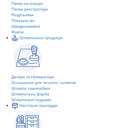
Папки на кільцях
Папки-реєстратори
Роздільники
Показати всі
Швидкозшивачi
Файли
Штемпельна продукція
Датери та Нумератори
Оснащення для печаток і штампів
Штампи самонабірні
Штемпельна фарба
Штемпельні подушки
Настільне приладдя