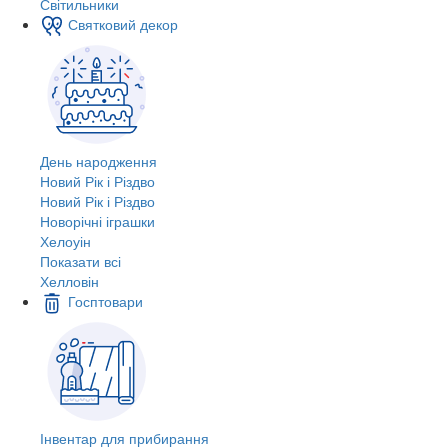
Світильники
Святковий декор
День народження
Новий Рік і Різдво
Новий Рік і Різдво
Новорічні іграшки
Хелоуін
Показати всі
Хелловін
Госптовари
Інвентар для прибирання