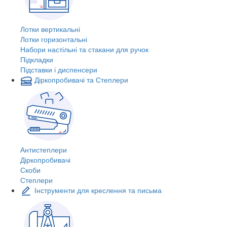
Лотки вертикальні
Лотки горизонтальні
Набори настільні та стакани для ручок
Підкладки
Підставки і диспенсери
Діркопробивачі та Степлери
Антистеплери
Діркопробивачі
Скоби
Степлери
Інструменти для креслення та письма