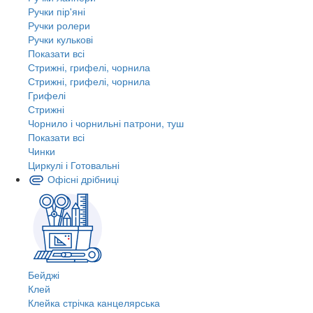
Ручки пір'яні
Ручки ролери
Ручки кулькові
Показати всі
Стрижні, грифелі, чорнила
Стрижні, грифелі, чорнила
Грифелі
Стрижні
Чорнило і чорнильні патрони, туш
Показати всі
Чинки
Циркулі і Готовальні
Офісні дрібниці
Бейджі
Клей
Клейка стрічка канцелярська