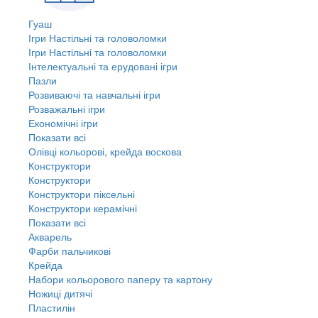
Гуаш
Ігри Настільні та головоломки
Ігри Настільні та головоломки
Інтелектуальні та ерудовані ігри
Пазли
Розвиваючі та навчальні ігри
Розважальні ігри
Економічні ігри
Показати всі
Олівці кольорові, крейда воскова
Конструктори
Конструктори
Конструктори піксельні
Конструктори керамічні
Показати всі
Акварель
Фарби пальчикові
Крейда
Набори кольорового паперу та картону
Ножиці дитячі
Пластилін