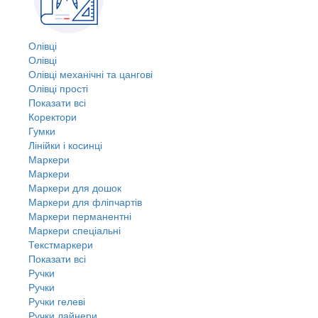
Олівці
Олівці
Олівці механічні та цангові
Олівці прості
Показати всі
Коректори
Гумки
Лінійки і косинці
Маркери
Маркери
Маркери для дошок
Маркери для фліпчартів
Маркери перманентні
Маркери спеціальні
Текстмаркери
Показати всі
Ручки
Ручки
Ручки гелеві
Ручки лайнери