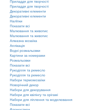
Приладдя для творчості
Приладдя для творчості
Декоративні елементи
Декоративні елементи
Налiпки
Показати всі
Малювання та живопис
Малювання та живопис
Алмазна мозаїка
Аплікація
Водні розмальовки
Картини за номерами
Розмальовки
Показати всі
Рукоділля та ремесло
Рукоділля та ремесло
Набори термомозаїки
Новорічний декор
Набори для декорування
Набори для квілінгу та орігамі
Набори для ліплення та моделювання
Показати всі
Фломастери