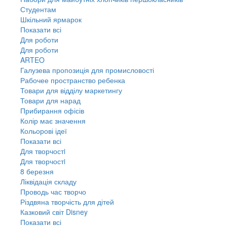
Студентам
Шкільний ярмарок
Показати всі
Для роботи
Для роботи
ARTEO
Галузева пропозиція для промисловості
Рабочее пространство ребенка
Товари для відділу маркетингу
Товари для нарад
Прибирання офісів
Колір має значення
Кольорові ідеї
Показати всі
Для творчостi
Для творчостi
8 березня
Ліквідація складу
Проводь час творчо
Різдвяна творчість для дітей
Казковий світ Disney
Показати всі