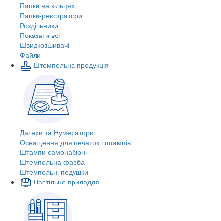
Папки на кільцях
Папки-реєстратори
Роздільники
Показати всі
Швидкозшивачi
Файли
Штемпельна продукція
Датери та Нумератори
Оснащення для печаток і штампів
Штампи самонабірні
Штемпельна фарба
Штемпельні подушки
Настільне приладдя