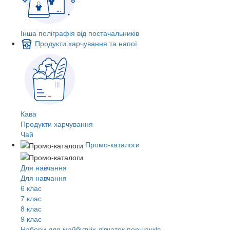
Інша поліграфія від постачальників
Продукти харчування та напої
Кава
Продукти харчування
Чай
Промо-каталоги
Для навчання
Для навчання
6 клас
7 клас
8 клас
9 клас
Набори для майбутніх дiвчаток першачкiв