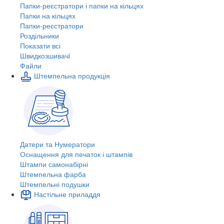
Папки-реєстратори і папки на кільцях
Папки на кільцях
Папки-реєстратори
Роздільники
Показати всі
Швидкозшивачi
Файли
Штемпельна продукція
Датери та Нумератори
Оснащення для печаток і штампів
Штампи самонабірні
Штемпельна фарба
Штемпельні подушки
Настільне приладдя