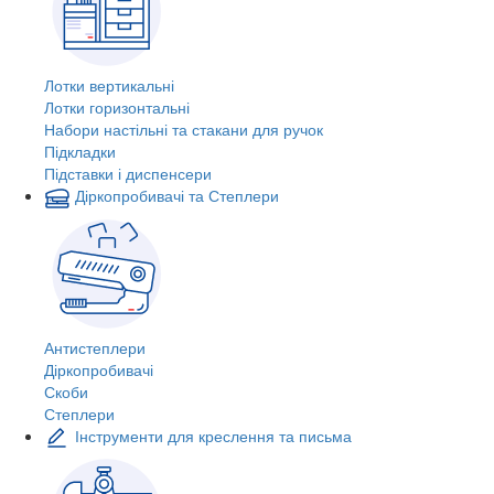
Лотки вертикальні
Лотки горизонтальні
Набори настільні та стакани для ручок
Підкладки
Підставки і диспенсери
Діркопробивачі та Степлери
Антистеплери
Діркопробивачі
Скоби
Степлери
Інструменти для креслення та письма