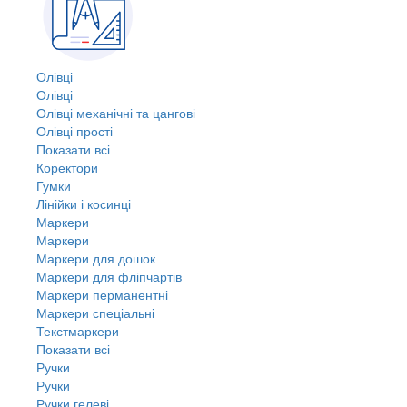
Олівці
Олівці
Олівці механічні та цангові
Олівці прості
Показати всі
Коректори
Гумки
Лінійки і косинці
Маркери
Маркери
Маркери для дошок
Маркери для фліпчартів
Маркери перманентні
Маркери спеціальні
Текстмаркери
Показати всі
Ручки
Ручки
Ручки гелеві