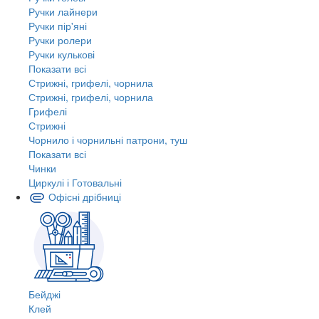
Ручки лайнери
Ручки пір'яні
Ручки ролери
Ручки кулькові
Показати всі
Стрижні, грифелі, чорнила
Стрижні, грифелі, чорнила
Грифелі
Стрижні
Чорнило і чорнильні патрони, туш
Показати всі
Чинки
Циркулі і Готовальні
Офісні дрібниці
Бейджі
Клей