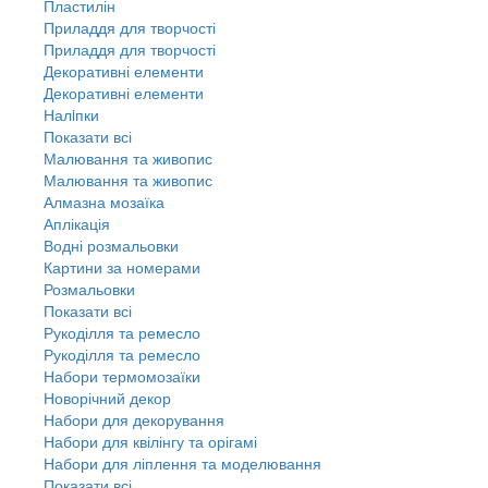
Пластилін
Приладдя для творчості
Приладдя для творчості
Декоративні елементи
Декоративні елементи
Налiпки
Показати всі
Малювання та живопис
Малювання та живопис
Алмазна мозаїка
Аплікація
Водні розмальовки
Картини за номерами
Розмальовки
Показати всі
Рукоділля та ремесло
Рукоділля та ремесло
Набори термомозаїки
Новорічний декор
Набори для декорування
Набори для квілінгу та орігамі
Набори для ліплення та моделювання
Показати всі