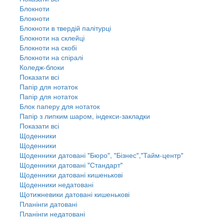
Блокноти
Блокноти
Блокноти в твердій палітурці
Блокноти на склейці
Блокноти на скобі
Блокноти на спіралі
Коледж-блоки
Показати всі
Папір для нотаток
Папір для нотаток
Блок паперу для нотаток
Папір з липким шаром, індекси-закладки
Показати всі
Щоденники
Щоденники
Щоденники датовані "Бюро", "Бізнес","Тайм-центр"
Щоденники датовані "Стандарт"
Щоденники датовані кишенькові
Щоденники недатовані
Щотижневики датовані кишенькові
Планінги датовані
Планінги недатовані