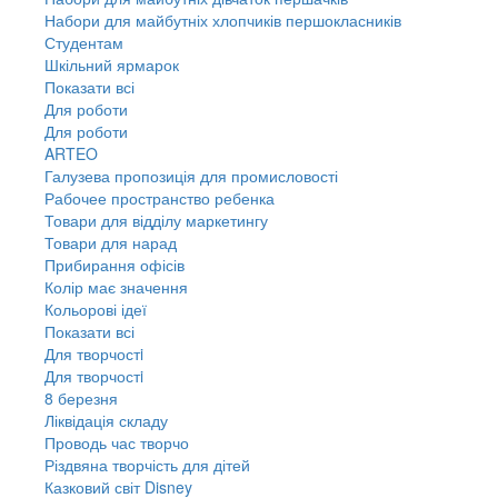
Набори для майбутніх хлопчиків першокласників
Студентам
Шкільний ярмарок
Показати всі
Для роботи
Для роботи
ARTEO
Галузева пропозиція для промисловості
Рабочее пространство ребенка
Товари для відділу маркетингу
Товари для нарад
Прибирання офісів
Колір має значення
Кольорові ідеї
Показати всі
Для творчостi
Для творчостi
8 березня
Ліквідація складу
Проводь час творчо
Різдвяна творчість для дітей
Казковий світ Disney