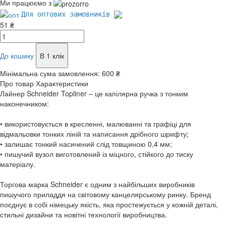
Ми працюємо з
Для оптових замовників
51 ₴
До кошику
В 1 клік
Мінімальна сума замовлення:
600 ₴
Про товар
Характеристики
Лайнер Schneider Topliner – це капілярна ручка з тонким
наконечником:
• використовується в кресленні, малюванні та графіці для
відмальовки тонких ліній та написання дрібного шрифту;
• залишає тонкий насичений слід товщиною 0,4 мм;
• пишучий вузол виготовлений із міцного, стійкого до тиску
матеріалу.
Торгова марка Schneider є одним з найбільших виробників
пишучого приладдя на світовому канцелярському ринку. Бренд
поєднує в собі німецьку якість, яка простежується у кожній деталі,
стильні дизайни та новітні технології виробництва.