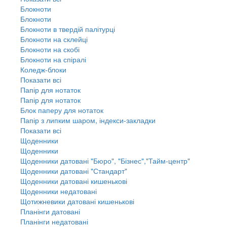
Блокноти
Блокноти
Блокноти в твердій палітурці
Блокноти на склейці
Блокноти на скобі
Блокноти на спіралі
Коледж-блоки
Показати всі
Папір для нотаток
Папір для нотаток
Блок паперу для нотаток
Папір з липким шаром, індекси-закладки
Показати всі
Щоденники
Щоденники
Щоденники датовані "Бюро", "Бізнес","Тайм-центр"
Щоденники датовані "Стандарт"
Щоденники датовані кишенькові
Щоденники недатовані
Щотижневики датовані кишенькові
Планінги датовані
Планінги недатовані