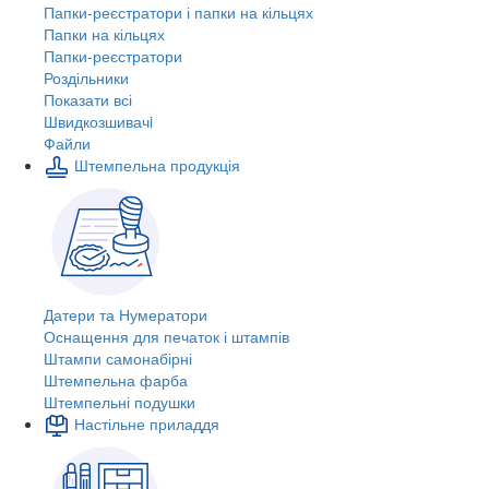
Папки-реєстратори і папки на кільцях
Папки на кільцях
Папки-реєстратори
Роздільники
Показати всі
Швидкозшивачi
Файли
Штемпельна продукція
Датери та Нумератори
Оснащення для печаток і штампів
Штампи самонабірні
Штемпельна фарба
Штемпельні подушки
Настільне приладдя