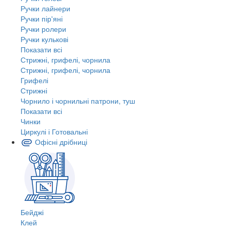
Ручки лайнери
Ручки пір'яні
Ручки ролери
Ручки кулькові
Показати всі
Стрижні, грифелі, чорнила
Стрижні, грифелі, чорнила
Грифелі
Стрижні
Чорнило і чорнильні патрони, туш
Показати всі
Чинки
Циркулі і Готовальні
Офісні дрібниці
Бейджі
Клей