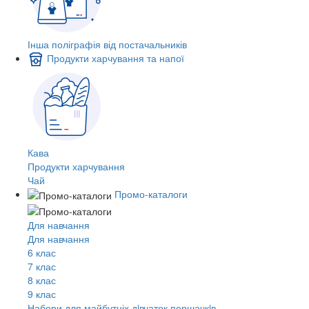
Інша поліграфія від постачальників
Продукти харчування та напої
Кава
Продукти харчування
Чай
Промо-каталоги
Для навчання
Для навчання
6 клас
7 клас
8 клас
9 клас
Набори для майбутніх дiвчаток першачкiв