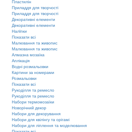
Пластилін
Приладдя для творчості
Приладдя для творчості
Декоративні елементи
Декоративні елементи
Налiпки
Показати всі
Малювання та живопис
Малювання та живопис
Алмазна мозаїка
Аплікація
Водні розмальовки
Картини за номерами
Розмальовки
Показати всі
Рукоділля та ремесло
Рукоділля та ремесло
Набори термомозаїки
Новорічний декор
Набори для декорування
Набори для квілінгу та орігамі
Набори для ліплення та моделювання
Показати всі