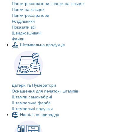
Папки-реєстратори і папки на кільцях
Папки на кільцях
Папки-реєстратори
Роздільники
Показати всі
Швидкозшивачi
Файли
Штемпельна продукція
Датери та Нумератори
Оснащення для печаток і штампів
Штампи самонабірні
Штемпельна фарба
Штемпельні подушки
Настільне приладдя