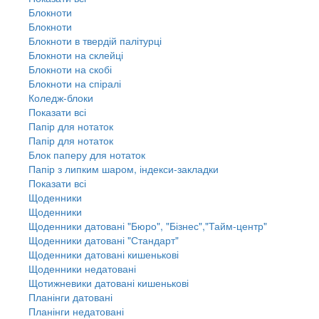
Блокноти
Блокноти
Блокноти в твердій палітурці
Блокноти на склейці
Блокноти на скобі
Блокноти на спіралі
Коледж-блоки
Показати всі
Папір для нотаток
Папір для нотаток
Блок паперу для нотаток
Папір з липким шаром, індекси-закладки
Показати всі
Щоденники
Щоденники
Щоденники датовані "Бюро", "Бізнес","Тайм-центр"
Щоденники датовані "Стандарт"
Щоденники датовані кишенькові
Щоденники недатовані
Щотижневики датовані кишенькові
Планінги датовані
Планінги недатовані