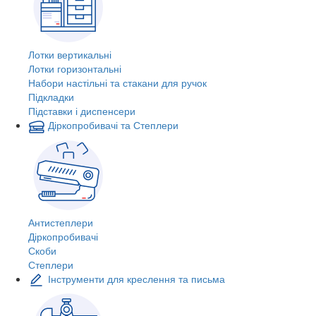
Лотки вертикальні
Лотки горизонтальні
Набори настільні та стакани для ручок
Підкладки
Підставки і диспенсери
Діркопробивачі та Степлери
Антистеплери
Діркопробивачі
Скоби
Степлери
Інструменти для креслення та письма