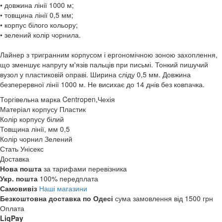
• довжина лінії 1000 м;
• товщина лінії 0,5 мм;
• корпус білого кольору;
• зелений колір чорнила.
Лайнер з тригранним корпусом і ергономічною зоною захоплення,
що зменшує напругу м'язів пальців при письмі. Тонкий пишучий
вузол у пластиковій оправі. Ширина сліду 0,5 мм. Довжина
безперервної лінії 1000 м. Не висихає до 14 днів без ковпачка.
Торгівельна марка
Centropen,Чехія
Матеріал корпусу
Пластик
Колір корпусу
білий
Товщина лінії, мм
0,5
Колір чорнил
Зелений
Стать
Унісекс
Доставка
Нова пошта
за тарифами перевізника
Укр. пошта
100% передплата
Самовивіз
Наші магазини
Безкоштовна доставка по Одесі
сума замовлення від 1500 грн
Оплата
LiqPay