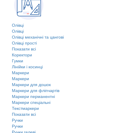
Олівці
Олівці
Олівці механічні та цангові
Олівці прості
Показати всі
Коректори
Гумки
Лінійки і косинці
Маркери
Маркери
Маркери для дошок
Маркери для фліпчартів
Маркери перманентні
Маркери спеціальні
Текстмаркери
Показати всі
Ручки
Ручки
Ручки гелеві