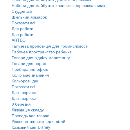
Набори для майбутніх хлопчиків першокласників
Студентам
Шкільний ярмарок
Показати всі
Для роботи
Для роботи
ARTEO
Галузева пропозиція для промисловості
Рабочее пространство ребенка
Товари для відділу маркетингу
Товари для нарад
Прибирання офісів
Колір має значення
Кольорові ідеї
Показати всі
Для творчостi
Для творчостi
8 березня
Ліквідація складу
Проводь час творчо
Різдвяна творчість для дітей
Казковий світ Disney