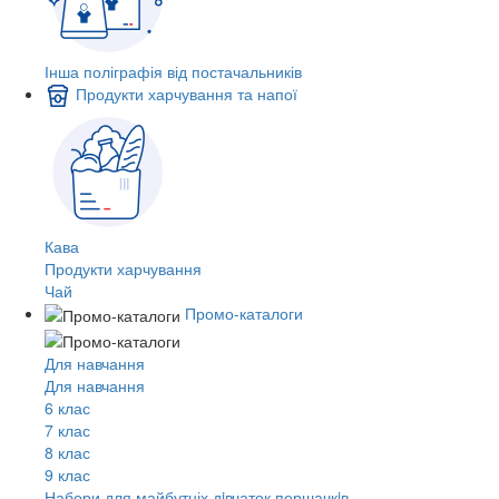
Інша поліграфія від постачальників
Продукти харчування та напої
Кава
Продукти харчування
Чай
Промо-каталоги
Для навчання
Для навчання
6 клас
7 клас
8 клас
9 клас
Набори для майбутніх дiвчаток першачкiв