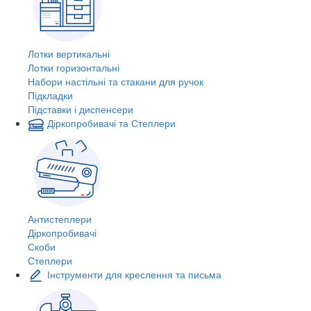
Лотки вертикальні
Лотки горизонтальні
Набори настільні та стакани для ручок
Підкладки
Підставки і диспенсери
Діркопробивачі та Степлери
Антистеплери
Діркопробивачі
Скоби
Степлери
Інструменти для креслення та письма