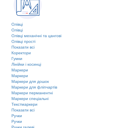
Олівці
Олівці
Олівці механічні та цангові
Олівці прості
Показати всі
Коректори
Гумки
Лінійки і косинці
Маркери
Маркери
Маркери для дошок
Маркери для фліпчартів
Маркери перманентні
Маркери спеціальні
Текстмаркери
Показати всі
Ручки
Ручки
Ручки гелеві