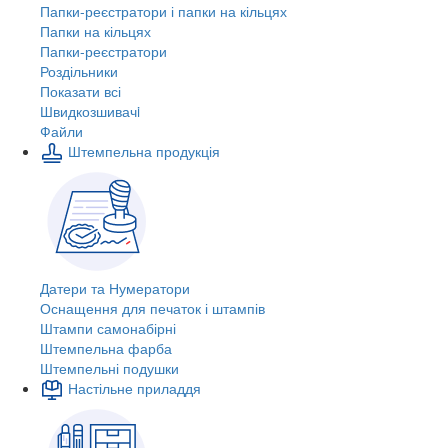
Папки-реєстратори і папки на кільцях
Папки на кільцях
Папки-реєстратори
Роздільники
Показати всі
Швидкозшивачi
Файли
Штемпельна продукція
Датери та Нумератори
Оснащення для печаток і штампів
Штампи самонабірні
Штемпельна фарба
Штемпельні подушки
Настільне приладдя