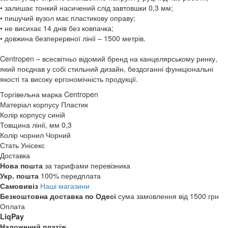
• залишає тонкий насичений слід завтовшки 0,3 мм;
• пишучий вузол має пластикову оправу;
• не висихає 14 днів без ковпачка;
• довжина безперервної лінії – 1500 метрів.
Centropen – всесвітньо відомий бренд на канцелярському ринку,
який поєднав у собі стильний дизайн, бездоганні функціональні
якості та високу ергономічність продукції.
Торгівельна марка
Centropen
Матеріал корпусу
Пластик
Колір корпусу
синій
Товщина лінії, мм
0,3
Колір чорнил
Чорний
Стать
Унісекс
Доставка
Нова пошта
за тарифами перевізника
Укр. пошта
100% передплата
Самовивіз
Наші магазини
Безкоштовна доставка по Одесі
сума замовлення від 1500 грн
Оплата
LiqPay
Наложений платіж