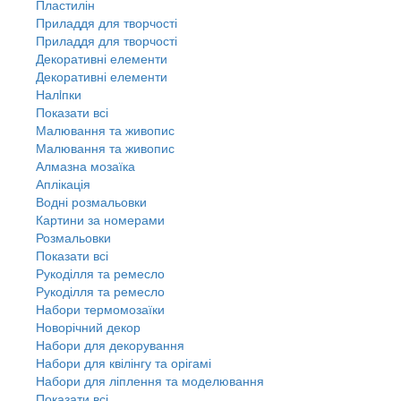
Пластилін
Приладдя для творчості
Приладдя для творчості
Декоративні елементи
Декоративні елементи
Налiпки
Показати всі
Малювання та живопис
Малювання та живопис
Алмазна мозаїка
Аплікація
Водні розмальовки
Картини за номерами
Розмальовки
Показати всі
Рукоділля та ремесло
Рукоділля та ремесло
Набори термомозаїки
Новорічний декор
Набори для декорування
Набори для квілінгу та орігамі
Набори для ліплення та моделювання
Показати всі