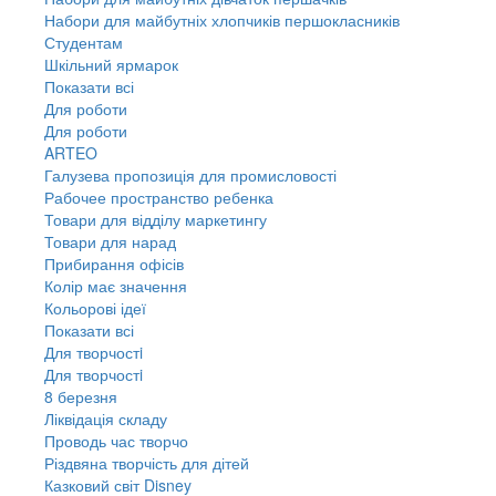
Набори для майбутніх хлопчиків першокласників
Студентам
Шкільний ярмарок
Показати всі
Для роботи
Для роботи
ARTEO
Галузева пропозиція для промисловості
Рабочее пространство ребенка
Товари для відділу маркетингу
Товари для нарад
Прибирання офісів
Колір має значення
Кольорові ідеї
Показати всі
Для творчостi
Для творчостi
8 березня
Ліквідація складу
Проводь час творчо
Різдвяна творчість для дітей
Казковий світ Disney