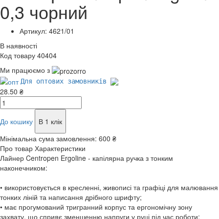
0,3 чорний
Артикул: 4621/01
В наявності
Код товару 40404
Ми працюємо з
Для оптових замовників
28.50 ₴
До кошику
В 1 клік
Мінімальна сума замовлення:
600 ₴
Про товар
Характеристики
Лайнер Centropen Ergoline - капілярна ручка з тонким
наконечником:
• використовується в кресленні, живописі та графіці для малювання
тонких ліній та написання дрібного шрифту;
• має прогумований тригранний корпус та ергономічну зону
захвату, що сприяє зменшенню напруги у руці під час роботи;