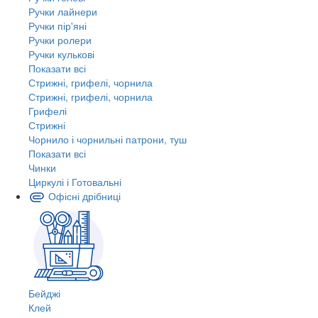
Ручки лайнери
Ручки пір'яні
Ручки ролери
Ручки кулькові
Показати всі
Стрижні, грифелі, чорнила
Стрижні, грифелі, чорнила
Грифелі
Стрижні
Чорнило і чорнильні патрони, туш
Показати всі
Чинки
Циркулі і Готовальні
Офісні дрібниці
Бейджі
Клей