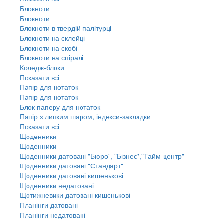
Блокноти
Блокноти
Блокноти в твердій палітурці
Блокноти на склейці
Блокноти на скобі
Блокноти на спіралі
Коледж-блоки
Показати всі
Папір для нотаток
Папір для нотаток
Блок паперу для нотаток
Папір з липким шаром, індекси-закладки
Показати всі
Щоденники
Щоденники
Щоденники датовані "Бюро", "Бізнес","Тайм-центр"
Щоденники датовані "Стандарт"
Щоденники датовані кишенькові
Щоденники недатовані
Щотижневики датовані кишенькові
Планінги датовані
Планінги недатовані