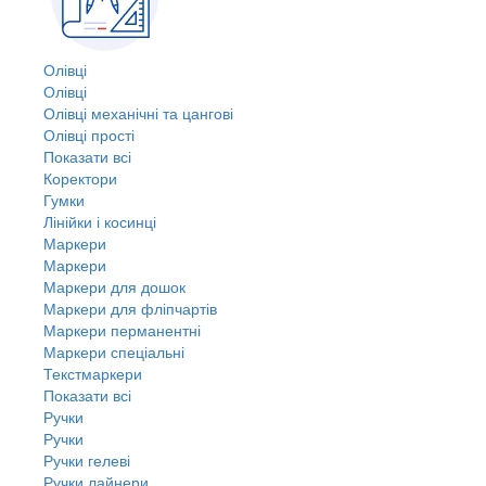
Олівці
Олівці
Олівці механічні та цангові
Олівці прості
Показати всі
Коректори
Гумки
Лінійки і косинці
Маркери
Маркери
Маркери для дошок
Маркери для фліпчартів
Маркери перманентні
Маркери спеціальні
Текстмаркери
Показати всі
Ручки
Ручки
Ручки гелеві
Ручки лайнери