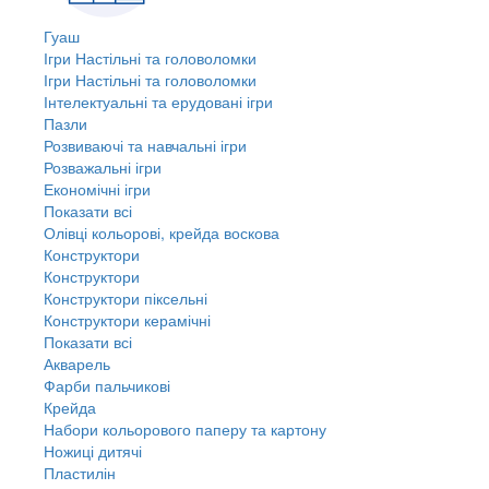
Гуаш
Ігри Настільні та головоломки
Ігри Настільні та головоломки
Інтелектуальні та ерудовані ігри
Пазли
Розвиваючі та навчальні ігри
Розважальні ігри
Економічні ігри
Показати всі
Олівці кольорові, крейда воскова
Конструктори
Конструктори
Конструктори піксельні
Конструктори керамічні
Показати всі
Акварель
Фарби пальчикові
Крейда
Набори кольорового паперу та картону
Ножиці дитячі
Пластилін