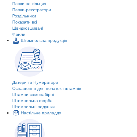
Папки на кільцях
Папки-реєстратори
Роздільники
Показати всі
Швидкозшивачi
Файли
Штемпельна продукція
Датери та Нумератори
Оснащення для печаток і штампів
Штампи самонабірні
Штемпельна фарба
Штемпельні подушки
Настільне приладдя