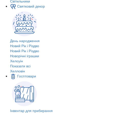
Світильники
Святковий декор
День народження
Новий Рік і Різдво
Новий Рік і Різдво
Новорічні іграшки
Хелоуін
Показати всі
Хелловін
Госптовари
Інвентар для прибирання