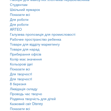
Студентам
Шкільний ярмарок
Показати всі
Для роботи
Для роботи
ARTEO
Галузева пропозиція для промисловості
Рабочее пространство ребенка
Товари для відділу маркетингу
Товари для нарад
Прибирання офісів
Колір має значення
Кольорові ідеї
Показати всі
Для творчостi
Для творчостi
8 березня
Ліквідація складу
Проводь час творчо
Різдвяна творчість для дітей
Казковий світ Disney
Показати всі