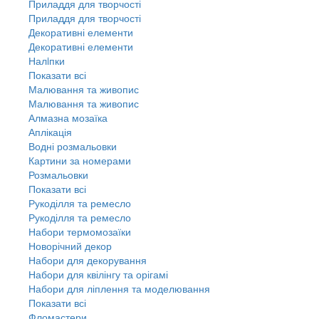
Приладдя для творчості
Приладдя для творчості
Декоративні елементи
Декоративні елементи
Налiпки
Показати всі
Малювання та живопис
Малювання та живопис
Алмазна мозаїка
Аплікація
Водні розмальовки
Картини за номерами
Розмальовки
Показати всі
Рукоділля та ремесло
Рукоділля та ремесло
Набори термомозаїки
Новорічний декор
Набори для декорування
Набори для квілінгу та орігамі
Набори для ліплення та моделювання
Показати всі
Фломастери