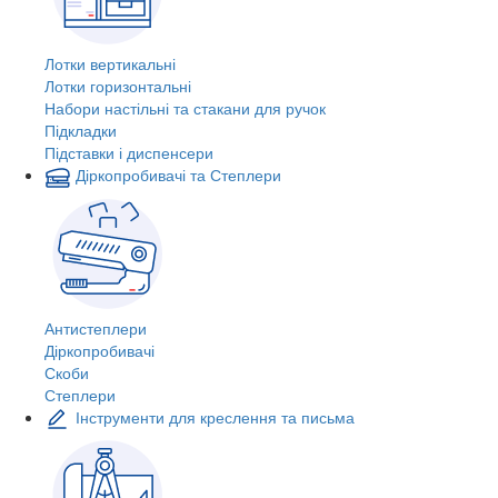
Лотки вертикальні
Лотки горизонтальні
Набори настільні та стакани для ручок
Підкладки
Підставки і диспенсери
Діркопробивачі та Степлери
Антистеплери
Діркопробивачі
Скоби
Степлери
Інструменти для креслення та письма