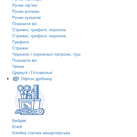
Ручки пір'яні
Ручки ролери
Ручки кулькові
Показати всі
Стрижні, грифелі, чорнила
Стрижні, грифелі, чорнила
Грифелі
Стрижні
Чорнило і чорнильні патрони, туш
Показати всі
Чинки
Циркулі і Готовальні
Офісні дрібниці
Бейджі
Клей
Клейка стрічка канцелярська