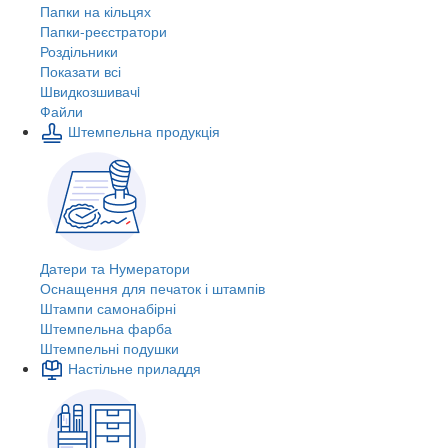
Папки на кільцях
Папки-реєстратори
Роздільники
Показати всі
Швидкозшивачi
Файли
Штемпельна продукція
Датери та Нумератори
Оснащення для печаток і штампів
Штампи самонабірні
Штемпельна фарба
Штемпельні подушки
Настільне приладдя