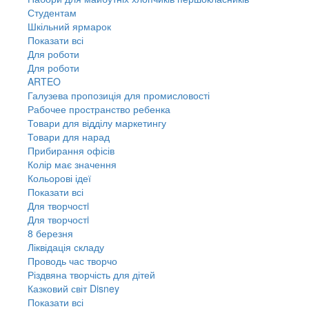
Студентам
Шкільний ярмарок
Показати всі
Для роботи
Для роботи
ARTEO
Галузева пропозиція для промисловості
Рабочее пространство ребенка
Товари для відділу маркетингу
Товари для нарад
Прибирання офісів
Колір має значення
Кольорові ідеї
Показати всі
Для творчостi
Для творчостi
8 березня
Ліквідація складу
Проводь час творчо
Різдвяна творчість для дітей
Казковий світ Disney
Показати всі