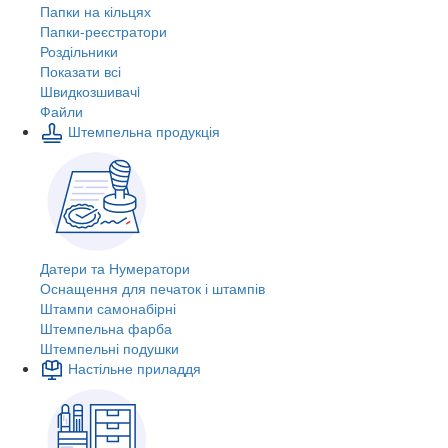
Папки на кільцях
Папки-реєстратори
Роздільники
Показати всі
Швидкозшивачi
Файли
Штемпельна продукція
Датери та Нумератори
Оснащення для печаток і штампів
Штампи самонабірні
Штемпельна фарба
Штемпельні подушки
Настільне приладдя