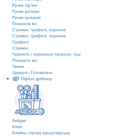
Ручки пір'яні
Ручки ролери
Ручки кулькові
Показати всі
Стрижні, грифелі, чорнила
Стрижні, грифелі, чорнила
Грифелі
Стрижні
Чорнило і чорнильні патрони, туш
Показати всі
Чинки
Циркулі і Готовальні
Офісні дрібниці
Бейджі
Клей
Клейка стрічка канцелярська