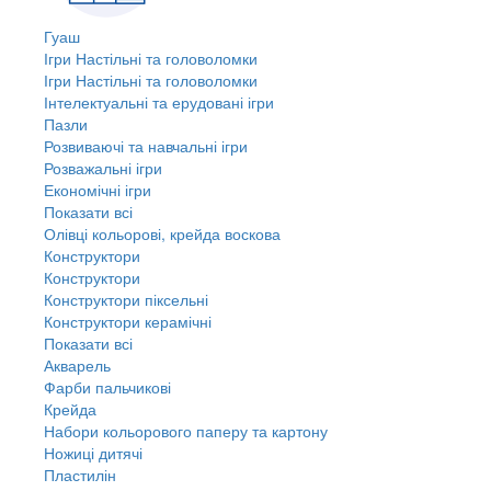
Гуаш
Ігри Настільні та головоломки
Ігри Настільні та головоломки
Інтелектуальні та ерудовані ігри
Пазли
Розвиваючі та навчальні ігри
Розважальні ігри
Економічні ігри
Показати всі
Олівці кольорові, крейда воскова
Конструктори
Конструктори
Конструктори піксельні
Конструктори керамічні
Показати всі
Акварель
Фарби пальчикові
Крейда
Набори кольорового паперу та картону
Ножиці дитячі
Пластилін