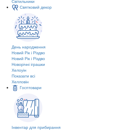
Світильники
Святковий декор
День народження
Новий Рік і Різдво
Новий Рік і Різдво
Новорічні іграшки
Хелоуін
Показати всі
Хелловін
Госптовари
Інвентар для прибирання