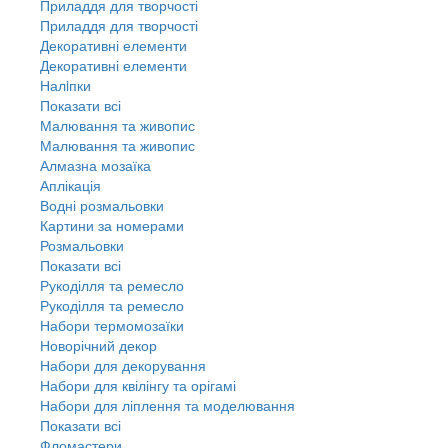
Приладдя для творчості
Приладдя для творчості
Декоративні елементи
Декоративні елементи
Налiпки
Показати всі
Малювання та живопис
Малювання та живопис
Алмазна мозаїка
Аплікація
Водні розмальовки
Картини за номерами
Розмальовки
Показати всі
Рукоділля та ремесло
Рукоділля та ремесло
Набори термомозаїки
Новорічний декор
Набори для декорування
Набори для квілінгу та орігамі
Набори для ліплення та моделювання
Показати всі
Фломастери