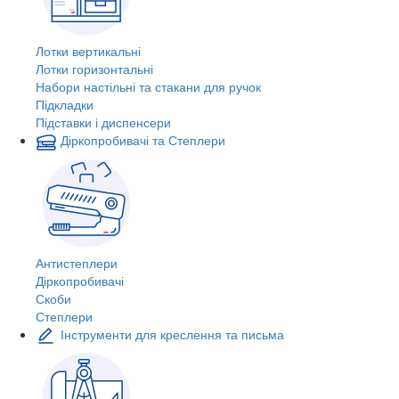
Лотки вертикальні
Лотки горизонтальні
Набори настільні та стакани для ручок
Підкладки
Підставки і диспенсери
Діркопробивачі та Степлери
Антистеплери
Діркопробивачі
Скоби
Степлери
Інструменти для креслення та письма