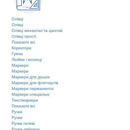
Олівці
Олівці
Олівці механічні та цангові
Олівці прості
Показати всі
Коректори
Гумки
Лінійки і косинці
Маркери
Маркери
Маркери для дошок
Маркери для фліпчартів
Маркери перманентні
Маркери спеціальні
Текстмаркери
Показати всі
Ручки
Ручки
Ручки гелеві
Ручки лайнери