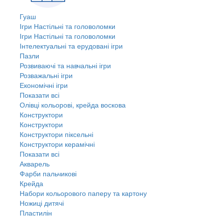
Гуаш
Ігри Настільні та головоломки
Ігри Настільні та головоломки
Інтелектуальні та ерудовані ігри
Пазли
Розвиваючі та навчальні ігри
Розважальні ігри
Економічні ігри
Показати всі
Олівці кольорові, крейда воскова
Конструктори
Конструктори
Конструктори піксельні
Конструктори керамічні
Показати всі
Акварель
Фарби пальчикові
Крейда
Набори кольорового паперу та картону
Ножиці дитячі
Пластилін