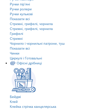
Ручки пір'яні
Ручки ролери
Ручки кулькові
Показати всі
Стрижні, грифелі, чорнила
Стрижні, грифелі, чорнила
Грифелі
Стрижні
Чорнило і чорнильні патрони, туш
Показати всі
Чинки
Циркулі і Готовальні
Офісні дрібниці
Бейджі
Клей
Клейка стрічка канцелярська