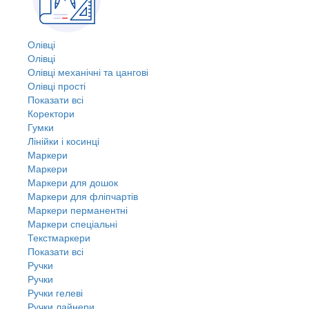
Олівці
Олівці
Олівці механічні та цангові
Олівці прості
Показати всі
Коректори
Гумки
Лінійки і косинці
Маркери
Маркери
Маркери для дошок
Маркери для фліпчартів
Маркери перманентні
Маркери спеціальні
Текстмаркери
Показати всі
Ручки
Ручки
Ручки гелеві
Ручки лайнери