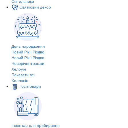
Світильники
Святковий декор
День народження
Новий Рік і Різдво
Новий Рік і Різдво
Новорічні іграшки
Хелоуін
Показати всі
Хелловін
Госптовари
Інвентар для прибирання