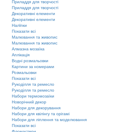
Приладдя для творчості
Приладдя для творчості
Декоративні елементи
Декоративні елементи
Налiпки
Показати всі
Малювання та живопис
Малювання та живопис
Алмазна мозаїка
Аплікація
Водні розмальовки
Картини за номерами
Розмальовки
Показати всі
Рукоділля та ремесло
Рукоділля та ремесло
Набори термомозаїки
Новорічний декор
Набори для декорування
Набори для квілінгу та орігамі
Набори для ліплення та моделювання
Показати всі
Фломастери