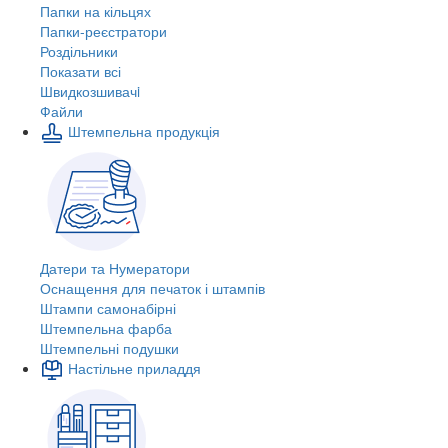
Папки на кільцях
Папки-реєстратори
Роздільники
Показати всі
Швидкозшивачi
Файли
Штемпельна продукція
Датери та Нумератори
Оснащення для печаток і штампів
Штампи самонабірні
Штемпельна фарба
Штемпельні подушки
Настільне приладдя