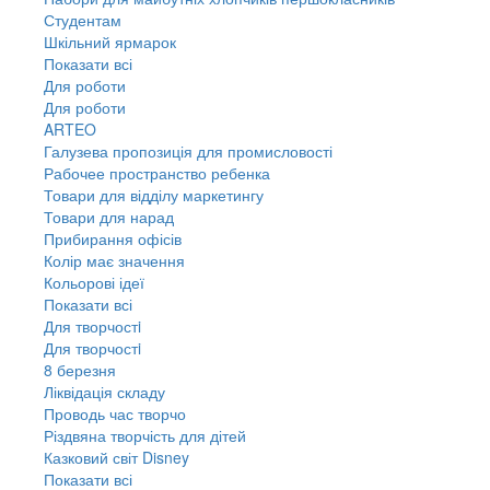
Студентам
Шкільний ярмарок
Показати всі
Для роботи
Для роботи
ARTEO
Галузева пропозиція для промисловості
Рабочее пространство ребенка
Товари для відділу маркетингу
Товари для нарад
Прибирання офісів
Колір має значення
Кольорові ідеї
Показати всі
Для творчостi
Для творчостi
8 березня
Ліквідація складу
Проводь час творчо
Різдвяна творчість для дітей
Казковий світ Disney
Показати всі