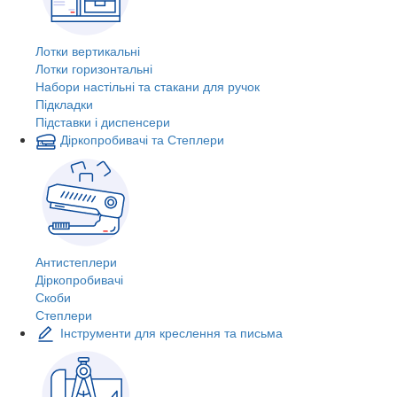
Лотки вертикальні
Лотки горизонтальні
Набори настільні та стакани для ручок
Підкладки
Підставки і диспенсери
Діркопробивачі та Степлери
Антистеплери
Діркопробивачі
Скоби
Степлери
Інструменти для креслення та письма