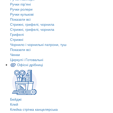
Ручки пір'яні
Ручки ролери
Ручки кулькові
Показати всі
Стрижні, грифелі, чорнила
Стрижні, грифелі, чорнила
Грифелі
Стрижні
Чорнило і чорнильні патрони, туш
Показати всі
Чинки
Циркулі і Готовальні
Офісні дрібниці
Бейджі
Клей
Клейка стрічка канцелярська