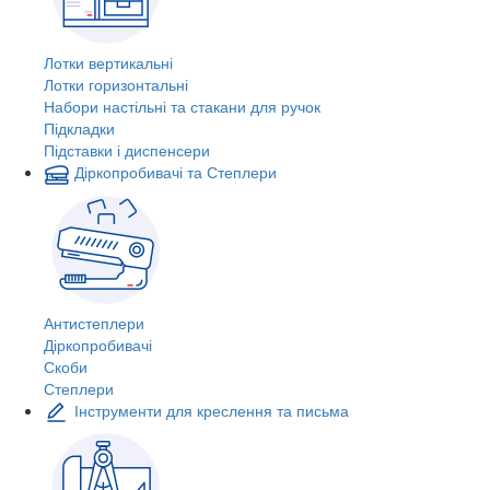
Лотки вертикальні
Лотки горизонтальні
Набори настільні та стакани для ручок
Підкладки
Підставки і диспенсери
Діркопробивачі та Степлери
Антистеплери
Діркопробивачі
Скоби
Степлери
Інструменти для креслення та письма