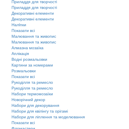
Приладдя для творчості
Приладдя для творчості
Декоративні елементи
Декоративні елементи
Налiпки
Показати всі
Малювання та живопис
Малювання та живопис
Алмазна мозаїка
Аплікація
Водні розмальовки
Картини за номерами
Розмальовки
Показати всі
Рукоділля та ремесло
Рукоділля та ремесло
Набори термомозаїки
Новорічний декор
Набори для декорування
Набори для квілінгу та орігамі
Набори для ліплення та моделювання
Показати всі
Фломастери