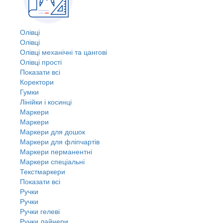
Олівці
Олівці
Олівці механічні та цангові
Олівці прості
Показати всі
Коректори
Гумки
Лінійки і косинці
Маркери
Маркери
Маркери для дошок
Маркери для фліпчартів
Маркери перманентні
Маркери спеціальні
Текстмаркери
Показати всі
Ручки
Ручки
Ручки гелеві
Ручки лайнери