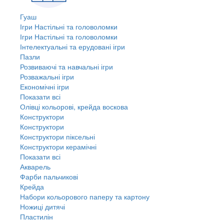
Гуаш
Ігри Настільні та головоломки
Ігри Настільні та головоломки
Інтелектуальні та ерудовані ігри
Пазли
Розвиваючі та навчальні ігри
Розважальні ігри
Економічні ігри
Показати всі
Олівці кольорові, крейда воскова
Конструктори
Конструктори
Конструктори піксельні
Конструктори керамічні
Показати всі
Акварель
Фарби пальчикові
Крейда
Набори кольорового паперу та картону
Ножиці дитячі
Пластилін