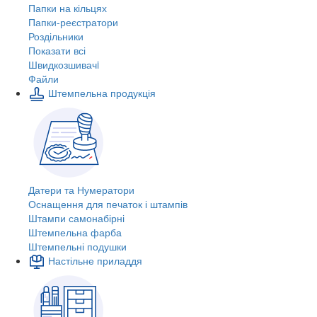
Папки на кільцях
Папки-реєстратори
Роздільники
Показати всі
Швидкозшивачi
Файли
Штемпельна продукція
Датери та Нумератори
Оснащення для печаток і штампів
Штампи самонабірні
Штемпельна фарба
Штемпельні подушки
Настільне приладдя