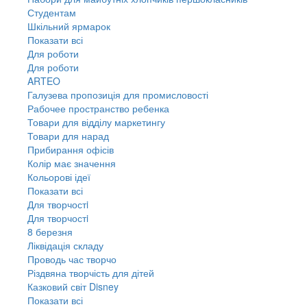
Студентам
Шкільний ярмарок
Показати всі
Для роботи
Для роботи
ARTEO
Галузева пропозиція для промисловості
Рабочее пространство ребенка
Товари для відділу маркетингу
Товари для нарад
Прибирання офісів
Колір має значення
Кольорові ідеї
Показати всі
Для творчостi
Для творчостi
8 березня
Ліквідація складу
Проводь час творчо
Різдвяна творчість для дітей
Казковий світ Disney
Показати всі