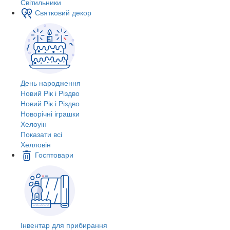
Світильники
Святковий декор
День народження
Новий Рік і Різдво
Новий Рік і Різдво
Новорічні іграшки
Хелоуін
Показати всі
Хелловін
Госптовари
Інвентар для прибирання