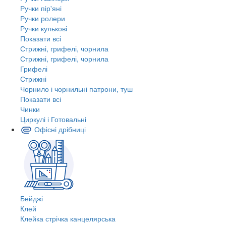
Ручки пір'яні
Ручки ролери
Ручки кулькові
Показати всі
Стрижні, грифелі, чорнила
Стрижні, грифелі, чорнила
Грифелі
Стрижні
Чорнило і чорнильні патрони, туш
Показати всі
Чинки
Циркулі і Готовальні
Офісні дрібниці
Бейджі
Клей
Клейка стрічка канцелярська