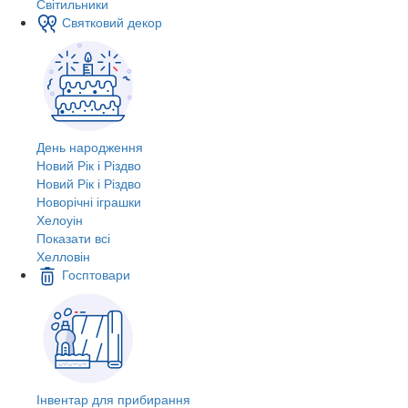
Світильники
Святковий декор
День народження
Новий Рік і Різдво
Новий Рік і Різдво
Новорічні іграшки
Хелоуін
Показати всі
Хелловін
Госптовари
Інвентар для прибирання