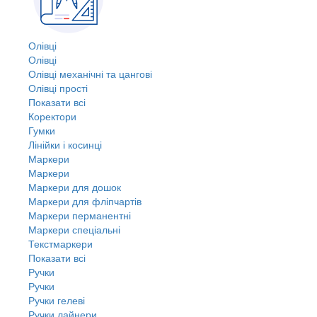
Олівці
Олівці
Олівці механічні та цангові
Олівці прості
Показати всі
Коректори
Гумки
Лінійки і косинці
Маркери
Маркери
Маркери для дошок
Маркери для фліпчартів
Маркери перманентні
Маркери спеціальні
Текстмаркери
Показати всі
Ручки
Ручки
Ручки гелеві
Ручки лайнери