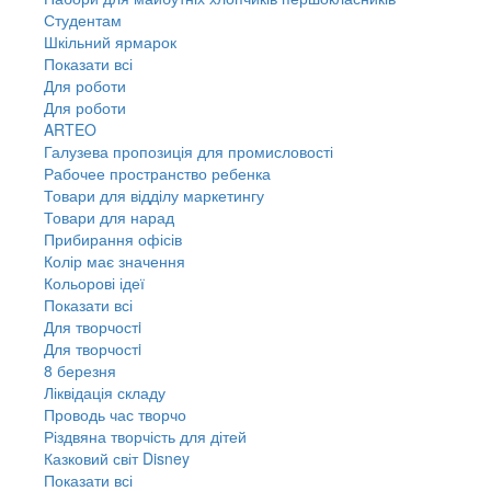
Студентам
Шкільний ярмарок
Показати всі
Для роботи
Для роботи
ARTEO
Галузева пропозиція для промисловості
Рабочее пространство ребенка
Товари для відділу маркетингу
Товари для нарад
Прибирання офісів
Колір має значення
Кольорові ідеї
Показати всі
Для творчостi
Для творчостi
8 березня
Ліквідація складу
Проводь час творчо
Різдвяна творчість для дітей
Казковий світ Disney
Показати всі