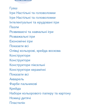
Гуаш
Ігри Настільні та головоломки
Ігри Настільні та головоломки
Інтелектуальні та ерудовані ігри
Пазли
Розвиваючі та навчальні ігри
Розважальні ігри
Економічні ігри
Показати всі
Олівці кольорові, крейда воскова
Конструктори
Конструктори
Конструктори піксельні
Конструктори керамічні
Показати всі
Акварель
Фарби пальчикові
Крейда
Набори кольорового паперу та картону
Ножиці дитячі
Пластилін