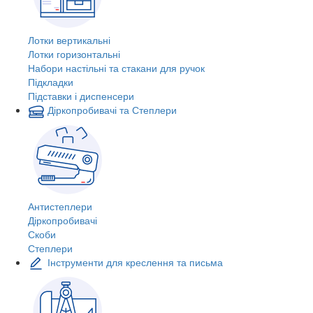
Лотки вертикальні
Лотки горизонтальні
Набори настільні та стакани для ручок
Підкладки
Підставки і диспенсери
Діркопробивачі та Степлери
Антистеплери
Діркопробивачі
Скоби
Степлери
Інструменти для креслення та письма