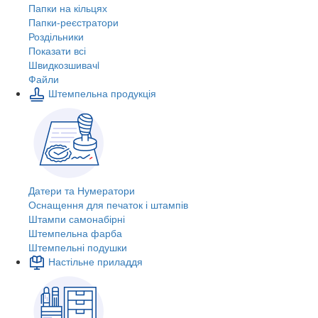
Папки на кільцях
Папки-реєстратори
Роздільники
Показати всі
Швидкозшивачi
Файли
Штемпельна продукція
Датери та Нумератори
Оснащення для печаток і штампів
Штампи самонабірні
Штемпельна фарба
Штемпельні подушки
Настільне приладдя