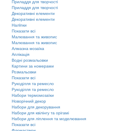
Приладдя для творчості
Приладдя для творчості
Декоративні елементи
Декоративні елементи
Налiпки
Показати всі
Малювання та живопис
Малювання та живопис
Алмазна мозаїка
Аплікація
Водні розмальовки
Картини за номерами
Розмальовки
Показати всі
Рукоділля та ремесло
Рукоділля та ремесло
Набори термомозаїки
Новорічний декор
Набори для декорування
Набори для квілінгу та орігамі
Набори для ліплення та моделювання
Показати всі
Фломастери