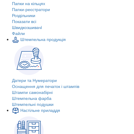
Папки на кільцях
Папки-реєстратори
Роздільники
Показати всі
Швидкозшивачi
Файли
Штемпельна продукція
Датери та Нумератори
Оснащення для печаток і штампів
Штампи самонабірні
Штемпельна фарба
Штемпельні подушки
Настільне приладдя